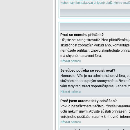
Koho mám kontaktovat ohledně obtížných e-mailů 
Proč se nemohu přihlásit?
Už jste se zaregistrovali? Před přihlášením 
skutečnost zobrazí)? Pokud ano, kontaktujte a
nemůžete přihlásit, znovu zkontrolujte přih
má chybné nastavení fóra.
Návrat nahoru
Je vůbec potřeba se registrovat?
Nemusíte. Vše je na administrátorovi fóra, z
službám nedostupným anonymním uživatelům, j
vám tedy registraci doporučujeme. Zabere to 
Návrat nahoru
Proč jsem automaticky odhlášen?
Pokud nezaškrtnete tlačítko
Přihlásit automat
účtu někým jiným. Abyste zůstali přihlášeni,
veřejného počítače, např. v knihovně, intern
Návrat nahoru