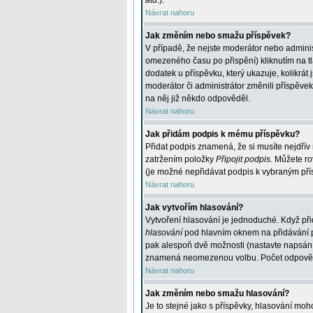
atd.
).
Návrat nahoru
Jak změním nebo smažu příspěvek?
V případě, že nejste moderátor nebo adminis
omezeného času po přispění) kliknutím na t
dodatek u příspěvku, který ukazuje, kolikrá
moderátor či administrátor změnili příspěve
na něj již někdo odpověděl.
Návrat nahoru
Jak přidám podpis k mému příspěvku?
Přidat podpis znamená, že si musíte nejdřív 
zatržením položky
Připojit podpis
. Můžete ro
(je možné nepřidávat podpis k vybraným pří
Návrat nahoru
Jak vytvořím hlasování?
Vytvoření hlasování je jednoduché. Když při
hlasování
pod hlavním oknem na přidávání př
pak alespoň dvě možnosti (nastavte napsán
znamená neomezenou volbu. Počet odpovědí, 
Návrat nahoru
Jak změním nebo smažu hlasování?
Je to stejné jako s příspěvky, hlasování m