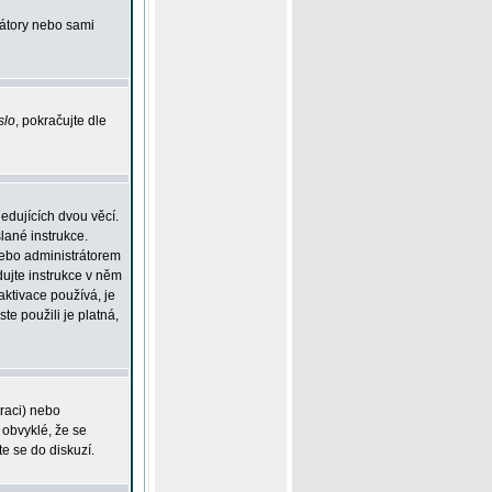
rátory nebo sami
slo
, pokračujte dle
edujících dvou věcí.
lané instrukce.
 nebo administrátorem
dujte instrukce v něm
aktivace používá, je
ste použili je platná,
traci) nebo
 obvyklé, že se
te se do diskuzí.