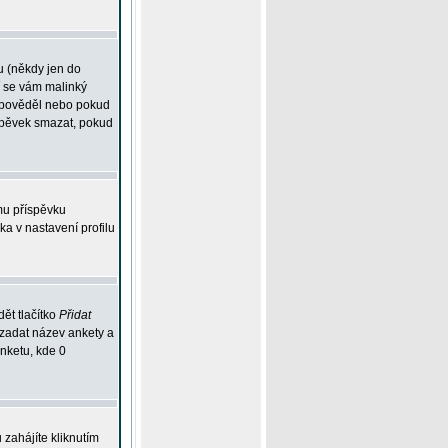
u (někdy jen do
í se vám malinký
odpověděl nebo pokud
íspěvek smazat, pokud
mu příspěvku
ka v nastavení profilu
ět tlačítko
Přidat
 zadat název ankety a
anketu, kde 0
zahájíte kliknutím