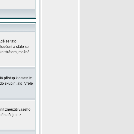
adě se tato
yloučeni a stále se
ministrátora, možná
á přístup k ostatním
o skupin, atd. Vřele
nit zneužití vašeho
přihlašujete z