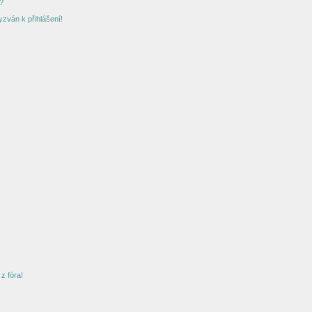
?
yzván k přihlášení!
z fóra!