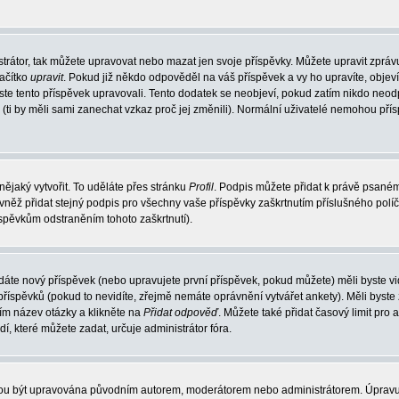
trátor, tak můžete upravovat nebo mazat jen svoje příspěvky. Můžete upravit zpráv
lačítko
upravit
. Pokud již někdo odpověděl na váš příspěvek a vy ho upravíte, objev
t jste tento příspěvek upravovali. Tento dodatek se neobjeví, pokud zatím nikdo ne
k (ti by měli sami zanechat vzkaz proč jej změnili). Normální uživatelé nemohou př
nějaký vytvořit. To uděláte přes stránku
Profil
. Podpis můžete přidat k právě psané
vněž přidat stejný podpis pro všechny vaše příspěvky zaškrtnutím příslušného políč
spěvkům odstraněním tohoto zaškrtnutí).
dáte nový příspěvek (nebo upravujete první příspěvek, pokud můžete) měli byste vid
íspěvků (pokud to nevidíte, zřejmě nemáte oprávnění vytvářet ankety). Měli byste
ím název otázky a klikněte na
Přidat odpověď
. Můžete také přidat časový limit pro 
které můžete zadat, určuje administrátor fóra.
ohou být upravována původním autorem, moderátorem nebo administrátorem. Úpravu 