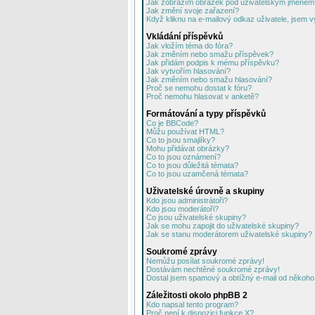
Jak zobrazím obrázek pod uživatelským jménem
Jak změní svoje zařazení?
Když kliknu na e-mailový odkaz uživatele, jsem v
Vkládání příspěvků
Jak vložím téma do fóra?
Jak změním nebo smažu příspěvek?
Jak přidám podpis k mému příspěvku?
Jak vytvořím hlasování?
Jak změním nebo smažu hlasování?
Proč se nemohu dostat k fóru?
Proč nemohu hlasovat v anketě?
Formátování a typy příspěvků
Co je BBCode?
Můžu používat HTML?
Co to jsou smajlíky?
Mohu přidávat obrázky?
Co to jsou oznámení?
Co to jsou důležitá témata?
Co to jsou uzamčená témata?
Uživatelské úrovně a skupiny
Kdo jsou administrátoři?
Kdo jsou moderátoři?
Co jsou uživatelské skupiny?
Jak se mohu zapojit do uživatelské skupiny?
Jak se stanu moderátorem uživatelské skupiny?
Soukromé zprávy
Nemůžu posílat soukromé zprávy!
Dostávám nechtěné soukromé zprávy!
Dostal jsem spamový a obtížný e-mail od někoho 
Záležitosti okolo phpBB 2
Kdo napsal tento program?
Proč není k dispozici funkce X?