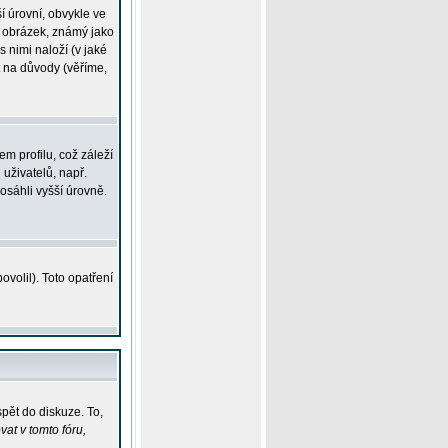
í úrovní, obvykle ve
ší obrázek, známý jako
s nimi naloží (v jaké
t na důvody (věříme,
m profilu, což záleží
 uživatelů, např.
osáhli vyšší úrovně.
volil). Toto opatření
pět do diskuze. To,
at v tomto fóru,