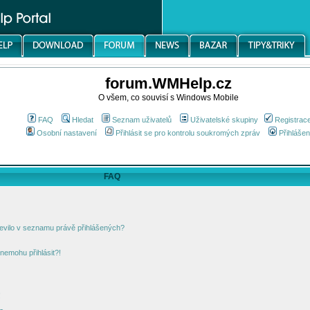
forum.WMHelp.cz
O všem, co souvisí s Windows Mobile
FAQ
Hledat
Seznam uživatelů
Uživatelské skupiny
Registrac
Osobní nastavení
Přihlásit se pro kontrolu soukromých zpráv
Přihlášen
FAQ
jevilo v seznamu právě přihlášených?
nemohu přihlásit?!
!