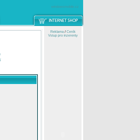
windowsmobile.cz
Reklama
/
Ceník
Vstup pro inzerenty
e
í