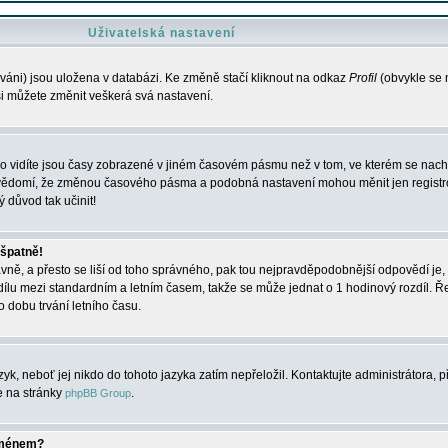
Uživatelská nastavení
váni) jsou uložena v databázi. Ke změně stačí kliknout na odkaz
Profil
(obvykle se n
 si můžete změnit veškerá svá nastavení.
o vidíte jsou časy zobrazené v jiném časovém pásmu než v tom, ve kterém se nacház
 vědomí, že změnou časového pásma a podobná nastavení mohou měnit jen registro
ý důvod tak učinit!
 špatně!
rávně, a přesto se liší od toho správného, pak tou nejpravděpodobnější odpovědí je, 
dílu mezi standardním a letním časem, takže se může jednat o 1 hodinový rozdíl. 
dobu trvání letního času.
yk, neboť jej nikdo do tohoto jazyka zatím nepřeložil. Kontaktujte administrátora, p
te na stránky
.
phpBB Group
jménem?