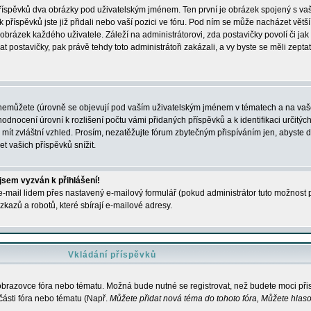
 příspěvků dva obrázky pod uživatelským jménem. Ten první je obrázek spojený s vaš
ik příspěvků jste již přidali nebo vaší pozici ve fóru. Pod ním se může nacházet vět
í obrázek každého uživatele. Záleží na administrátorovi, zda postavičky povolí či jak 
postavičky, pak právě tehdy toto administrátoři zakázali, a vy byste se měli zepta
nemůžete (úrovně se objevují pod vaším uživatelským jménem v tématech a na vaše
odnocení úrovní k rozlišení počtu vámi přidaných příspěvků a k identifikaci určitých
ít zvláštní vzhled. Prosím, nezatěžujte fórum zbytečným přispíváním jen, abyste d
 vašich příspěvků snížit.
 jsem vyzván k přihlášení!
-mail lidem přes nastavený e-mailový formulář (pokud administrátor tuto možnost po
azů a robotů, které sbírají e-mailové adresy.
Vkládání příspěvků
 obrazovce fóra nebo tématu. Možná bude nutné se registrovat, než budete moci přis
části fóra nebo tématu (Např.
Můžete přidat nová téma do tohoto fóra, Můžete hlasov