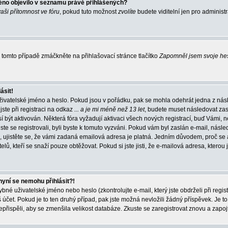
éno objevilo v seznamu právě přihlášených?
vaši přítomnost ve fóru
, pokud tuto možnost
zvolíte
budete viditelní jen pro administ
tomto případě zmáčkněte na přihlašovací stránce tlačítko
Zapomněl jsem svoje he
ásit!
živatelské jméno a heslo. Pokud jsou v pořádku, pak se mohla odehrát jedna z násl
ste při registraci na odkaz
... a je mi méně než 13 let
, budete muset následovat zas
í být aktivován. Některá fóra vyžadují aktivaci všech nových registrací, buď Vámi,
jste se registrovali, byli byste k tomuto vyzváni. Pokud vám byl zaslán e-mail, násle
, ujistěte se, že vámi zadaná emailová adresa je platná. Jedním důvodem, proč se 
elů, kteří se snaží pouze obtěžovat. Pokud si jste jisti, že e-mailová adresa, kterou j
nyní se nemohu přihlásit?!
né uživatelské jméno nebo heslo (zkontrolujte e-mail, který jste obdrželi při regis
čet. Pokud je to ten druhý případ, pak jste možná nevložili žádný příspěvek. Je to
nepřispěli, aby se zmenšila velikost databáze. Zkuste se zaregistrovat znovu a zapoj