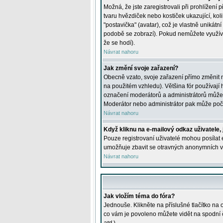
Možná, že jste zaregistrovali při prohlížení
tvaru hvězdiček nebo kostiček ukazující, kol
"postavička" (avatar), což je vlastně unikátn
podobě se zobrazí). Pokud nemůžete využívat 
že se hodí).
Návrat nahoru
Jak změní svoje zařazení?
Obecně vzato, svoje zařazení přímo změnit 
na použitém vzhledu). Většina fór používají h
označení moderátorů a administrátorů může m
Moderátor nebo administrátor pak může počet
Návrat nahoru
Když kliknu na e-mailový odkaz uživatele,
Pouze registrovaní uživatelé mohou posílat e
umožňuje zbavit se otravných anonymních vzk
Návrat nahoru
Jak vložím téma do fóra?
Jednouše. Klikněte na příslušné tlačítko na
co vám je povoleno můžete vidět na spodní 