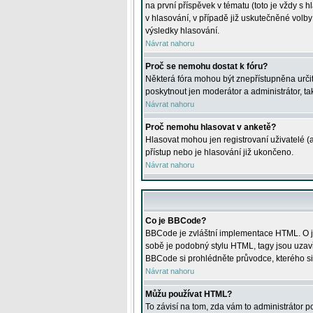
na první příspěvek v tématu (toto je vždy 
v hlasování, v případě již uskutečněné volb
výsledky hlasování.
Návrat nahoru
Proč se nemohu dostat k fóru?
Některá fóra mohou být znepřístupněna určitý
poskytnout jen moderátor a administrátor, tak
Návrat nahoru
Proč nemohu hlasovat v anketě?
Hlasovat mohou jen registrovaní uživatelé (
přístup nebo je hlasování již ukončeno.
Návrat nahoru
Co je BBCode?
BBCode je zvláštní implementace HTML. O je
sobě je podobný stylu HTML, tagy jsou uzavřen
BBCode si prohlédněte průvodce, kterého si
Návrat nahoru
Můžu používat HTML?
To závisí na tom, zda vám to administrátor po