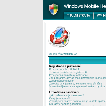
Obsah fóra WMHelp.cz
Registrace a přihlášení
Proč se nemohu přihlásit?
Je vůbec potřeba se registrovat?
Proč jsem automaticky odhlášen?
Jak zabráním, aby se moje uživatelské jméno ob
Zapomněl jsem heslo!
Zaregistroval jsem se, ale nemohu se přihlásit!
V minulosti jsem se zaregistroval, ovšem nyní se 
Uživatelská nastavení
Jak změním svoje nastavení?
Časy jsou špatně!
Změnil jsem časové pásmo, ale je to stále špatně
Můj jazyk není na seznamu!