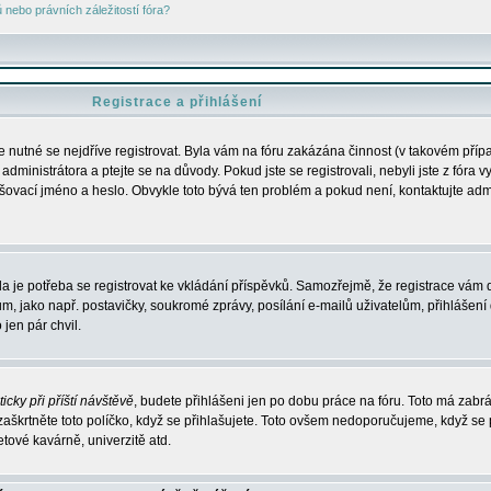
nebo právních záležitostí fóra?
Registrace a přihlášení
je nutné se nejdříve registrovat. Byla vám na fóru zakázána činnost (v takovém příp
dministrátora a ptejte se na důvody. Pokud jste se registrovali, nebyli jste z fóra v
lašovací jméno a heslo. Obvykle toto bývá ten problém a pokud není, kontaktujte ad
da je potřeba se registrovat ke vkládání příspěvků. Samozřejmě, že registrace vám d
ako např. postavičky, soukromé zprávy, posílání e-mailů uživatelům, přihlášení d
jen pár chvil.
icky při příští návštěvě
, budete přihlášeni jen po dobu práce na fóru. Toto má zabrá
 zaškrtněte toto políčko, když se přihlašujete. Toto ovšem nedoporučujeme, když se 
etové kavárně, univerzitě atd.