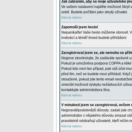
Jak zabráním, aby se moje uživatelské jm
Ve vašem nastavení najděte možnost
Skrýt 
sobě. Budete počítáni jako skrytý uživatel.
Návrat nahoru
Zapomněl jsem heslo!
Nepanikařte! Vaše heslo můžeme obnovit. V 
instrukcí a téměř ihned budete přihlášeni
Návrat nahoru
Zaregistroval jsem se, ale nemohu se přihl
Nejprve zkontrolujte, že zadáváte správné u
Pokud je umožněna podpora COPPA a klikli j
Pokud toto není ten případ, pak váš účet mus
před tím, než se budete moci přihlásit. Když 
obsažené, pokud jste tento email neobdrželi
zmenšit možnost výskytu
nežádoucích
uživat
kontaktujte administrátora fóra.
Návrat nahoru
V minulosti jsem se zaregistroval, ovšem 
Nejpravděpodobnější důvody: zadali jste chyb
administrátor z nějakého důvodu smazal váš ú
pravidelně odstraňují uživatelé, kteří ničím 
Návrat nahoru