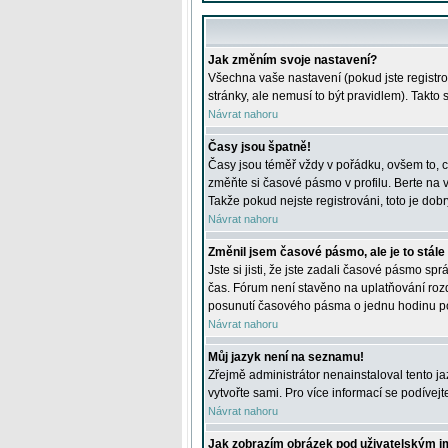
Jak změním svoje nastavení?
Všechna vaše nastavení (pokud jste registro
stránky, ale nemusí to být pravidlem). Takto
Návrat nahoru
Časy jsou špatně!
Časy jsou téměř vždy v pořádku, ovšem to, c
změňte si časové pásmo v profilu. Berte na
Takže pokud nejste registrováni, toto je dobr
Návrat nahoru
Změnil jsem časové pásmo, ale je to stále
Jste si jisti, že jste zadali časové pásmo sp
čas. Fórum není stavěno na uplatňování roz
posunutí časového pásma o jednu hodinu po 
Návrat nahoru
Můj jazyk není na seznamu!
Zřejmě administrátor nenainstaloval tento jaz
vytvořte sami. Pro více informací se podívej
Návrat nahoru
Jak zobrazím obrázek pod uživatelským 