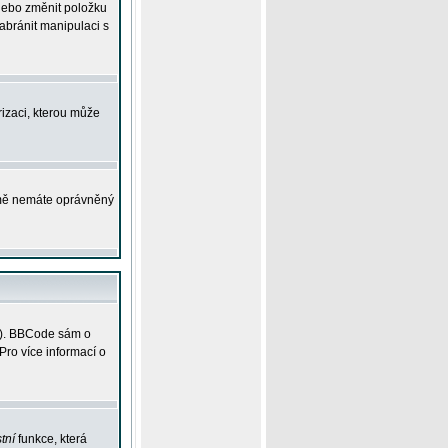
 nebo změnit položku
abránit manipulaci s
rizaci, kterou může
ejmě nemáte oprávněný
ky). BBCode sám o
Pro více informací o
tní
funkce, která