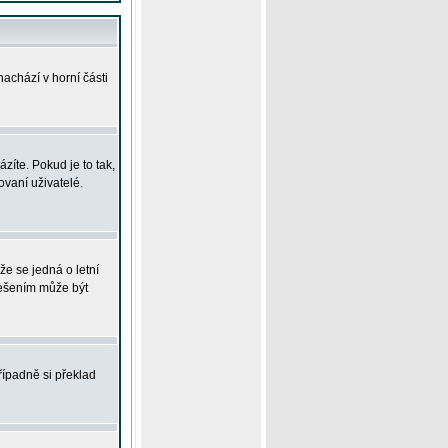
achází v horní části
íte. Pokud je to tak,
vaní uživatelé.
že se jedná o letní
Řešením může být
řípadně si překlad