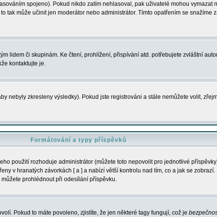
s hlasováním spojeno). Pokud nikdo zatím nehlasoval, pak uživatelé mohou vymazat
y to tak může učinit jen moderátor nebo administrátor. Tímto opatřením se snažíme z
m lidem či skupinám. Ke čtení, prohlížení, přispívání atd. potřebujete zvláštní auto
že kontaktujte je.
aby nebyly zkresleny výsledky). Pokud jste registrováni a stále nemůžete volit, zř
Formátování a typy příspěvků
ho použití rozhoduje administrátor (můžete toto nepovolit pro jednotlivé příspěv
y v hranatých závorkách [ a ] a nabízí větší kontrolu nad tím, co a jak se zobrazí. 
 můžete prohlédnout při odesílání příspěvku.
volí. Pokud to máte povoleno, zjistíte, že jen některé tagy fungují, což je
bezpečnos