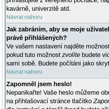
přihlašujete z veřejného počítače, na
kavárně, univerzitě atd.
Návrat nahoru
Jak zabráním, aby se moje uživate
právě přihlášených?
Ve vašem nastavení najděte možnos
pokud tuto možnost
zvolíte
budete vid
sami sobě. Budete počítáni jako skryt
Návrat nahoru
Zapomněl jsem heslo!
Nepanikařte! Vaše heslo můžeme obn
na přihlašovací stránce tlačítko
Zapom