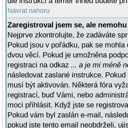
dle instrukcí a téměř ihned budete př
Návrat nahoru
Zaregistroval jsem se, ale nemohu 
Nejprve zkontrolujte, že zadáváte sp
Pokud jsou v pořádku, pak se mohla o
dvou věcí. Pokud je umožněna podpora
registraci na odkaz
... a je mi méně n
následovat zaslané instrukce. Pokud t
musí být aktivován. Některá fóra vyž
registrací, buď Vámi, nebo administr
moci přihlásit. Když jste se registrova
Pokud vám byl zaslán e-mail, násled
pokud jste tento email neobdrželi, uj