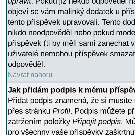
upravit
. Pokud již někdo odpověděl na
objeví se vám malinký dodatek u přísp
tento příspěvek upravovali. Tento do
nikdo neodpověděl nebo pokud moderá
příspěvek (ti by měli sami zanechat v
uživatelé nemohou příspěvek smazat,
odpověděl.
Návrat nahoru
Jak přidám podpis k mému příspě
Přidat podpis znamená, že si musíte n
přes stránku
Profil
. Podpis můžete p
zatržením položky
Připojit podpis
. Mů
pro všechny vaše příspěvky zaškrtnut