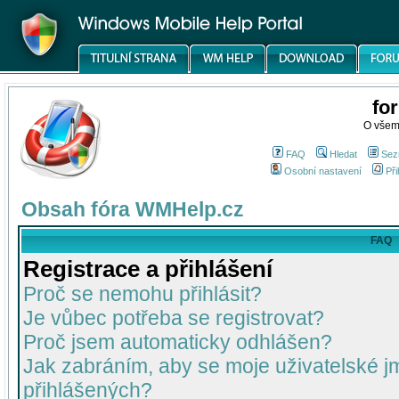
fo
O všem
FAQ
Hledat
Sez
Osobní nastavení
Při
Obsah fóra WMHelp.cz
FAQ
Registrace a přihlášení
Proč se nemohu přihlásit?
Je vůbec potřeba se registrovat?
Proč jsem automaticky odhlášen?
Jak zabráním, aby se moje uživatelské 
přihlášených?