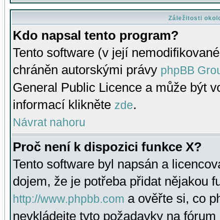
Záležitosti oko
Kdo napsal tento program?
Tento software (v její nemodifikované
chráněn autorskými právy
phpBB Gro
General Public Licence a může být vo
informací klikněte
.
zde
Návrat nahoru
Proč není k dispozici funkce X?
Tento software byl napsán a licenco
dojem, že je potřeba přidat nějakou f
a ověřte si, co 
http://www.phpbb.com
nevkládejte tyto požadavky na fóru