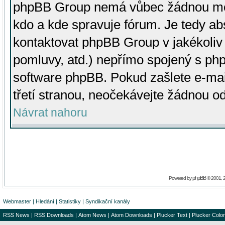
phpBB Group nemá vůbec žádnou moc 
kdo a kde spravuje fórum. Je tedy a
kontaktovat phpBB Group v jakékoliv p
pomluvy, atd.) nepřímo spojený s p
software phpBB. Pokud zašlete e-mai
třetí stranou, neočekávejte žádnou o
Návrat nahoru
phpBB
Powered by
© 2001, 
Webmaster
|
Hledání
|
Statistiky
|
Syndikační kanály
RSS News
|
RSS Downloads
|
Atom News
|
Atom Downloads
|
Plucker Text
|
Plucker Color