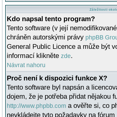
Záležitosti oko
Kdo napsal tento program?
Tento software (v její nemodifikované
chráněn autorskými právy
phpBB Gro
General Public Licence a může být vo
informací klikněte
.
zde
Návrat nahoru
Proč není k dispozici funkce X?
Tento software byl napsán a licenco
dojem, že je potřeba přidat nějakou f
a ověřte si, co 
http://www.phpbb.com
nevkládejte tyto požadavky na fóru