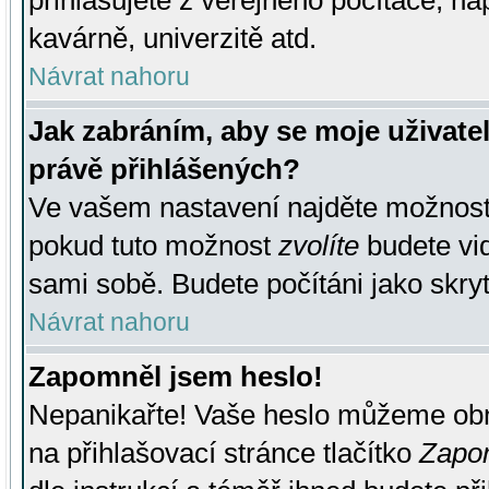
přihlašujete z veřejného počítače, na
kavárně, univerzitě atd.
Návrat nahoru
Jak zabráním, aby se moje uživate
právě přihlášených?
Ve vašem nastavení najděte možnos
pokud tuto možnost
zvolíte
budete vid
sami sobě. Budete počítáni jako skryt
Návrat nahoru
Zapomněl jsem heslo!
Nepanikařte! Vaše heslo můžeme obn
na přihlašovací stránce tlačítko
Zapom