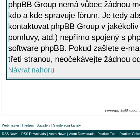
phpBB Group nemá vůbec žádnou moc 
kdo a kde spravuje fórum. Je tedy a
kontaktovat phpBB Group v jakékoliv p
pomluvy, atd.) nepřímo spojený s p
software phpBB. Pokud zašlete e-mai
třetí stranou, neočekávejte žádnou o
Návrat nahoru
phpBB
Powered by
© 2001, 
Webmaster
|
Hledání
|
Statistiky
|
Syndikační kanály
RSS News
|
RSS Downloads
|
Atom News
|
Atom Downloads
|
Plucker Text
|
Plucker Color