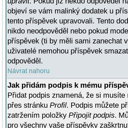
upravit
. Pokud již někdo odpověděl na
objeví se vám malinký dodatek u přísp
tento příspěvek upravovali. Tento do
nikdo neodpověděl nebo pokud moderá
příspěvek (ti by měli sami zanechat v
uživatelé nemohou příspěvek smazat,
odpověděl.
Návrat nahoru
Jak přidám podpis k mému příspě
Přidat podpis znamená, že si musíte n
přes stránku
Profil
. Podpis můžete p
zatržením položky
Připojit podpis
. Mů
pro všechny vaše příspěvky zaškrtnut