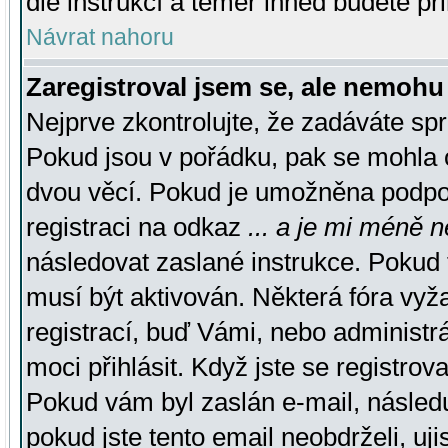
dle instrukcí a téměř ihned budete př
Návrat nahoru
Zaregistroval jsem se, ale nemohu 
Nejprve zkontrolujte, že zadáváte sp
Pokud jsou v pořádku, pak se mohla o
dvou věcí. Pokud je umožněna podpora
registraci na odkaz
... a je mi méně n
následovat zaslané instrukce. Pokud t
musí být aktivován. Některá fóra vyž
registrací, buď Vámi, nebo administr
moci přihlásit. Když jste se registrova
Pokud vám byl zaslán e-mail, násled
pokud jste tento email neobdrželi, uj