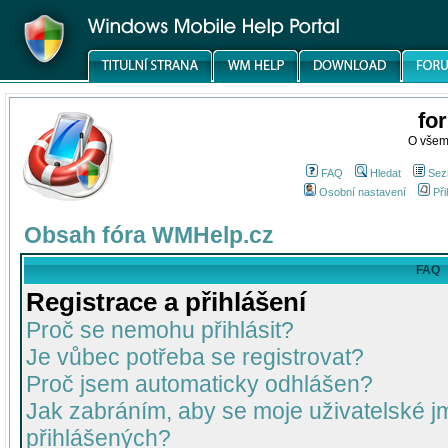
fo
O všem
FAQ
Hledat
Sez
Osobní nastavení
Při
Obsah fóra WMHelp.cz
FAQ
Registrace a přihlášení
Proč se nemohu přihlásit?
Je vůbec potřeba se registrovat?
Proč jsem automaticky odhlášen?
Jak zabráním, aby se moje uživatelské 
přihlášených?