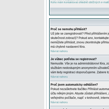
Koho mám kontaktovat ohledně obtížných e-mailů 
Proč se nemohu přihlásit?
Už jste se zaregistrovali? Před přihlášením 
skutečnost zobrazí)? Pokud ano, kontaktujte a
nemůžete přihlásit, znovu zkontrolujte přih
má chybné nastavení fóra.
Návrat nahoru
Je vůbec potřeba se registrovat?
Nemusíte. Vše je na administrátorovi fóra, z
službám nedostupným anonymním uživatelům, j
vám tedy registraci doporučujeme. Zabere to 
Návrat nahoru
Proč jsem automaticky odhlášen?
Pokud nezaškrtnete tlačítko
Přihlásit automat
účtu někým jiným. Abyste zůstali přihlášeni,
veřejného počítače, např. v knihovně, intern
Návrat nahoru