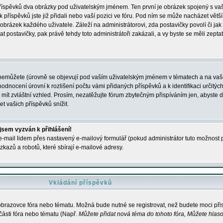
 příspěvků dva obrázky pod uživatelským jménem. Ten první je obrázek spojený s vaš
ik příspěvků jste již přidali nebo vaší pozici ve fóru. Pod ním se může nacházet vět
í obrázek každého uživatele. Záleží na administrátorovi, zda postavičky povolí či jak 
postavičky, pak právě tehdy toto administrátoři zakázali, a vy byste se měli zepta
nemůžete (úrovně se objevují pod vaším uživatelským jménem v tématech a na vaše
odnocení úrovní k rozlišení počtu vámi přidaných příspěvků a k identifikaci určitých
ít zvláštní vzhled. Prosím, nezatěžujte fórum zbytečným přispíváním jen, abyste d
 vašich příspěvků snížit.
 jsem vyzván k přihlášení!
-mail lidem přes nastavený e-mailový formulář (pokud administrátor tuto možnost po
azů a robotů, které sbírají e-mailové adresy.
Vkládání příspěvků
 obrazovce fóra nebo tématu. Možná bude nutné se registrovat, než budete moci přis
části fóra nebo tématu (Např.
Můžete přidat nová téma do tohoto fóra, Můžete hlasov