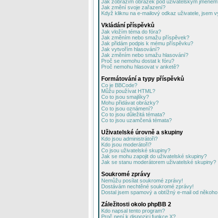
Jak zobrazím obrázek pod uživatelským jménem
Jak změní svoje zařazení?
Když kliknu na e-mailový odkaz uživatele, jsem v
Vkládání příspěvků
Jak vložím téma do fóra?
Jak změním nebo smažu příspěvek?
Jak přidám podpis k mému příspěvku?
Jak vytvořím hlasování?
Jak změním nebo smažu hlasování?
Proč se nemohu dostat k fóru?
Proč nemohu hlasovat v anketě?
Formátování a typy příspěvků
Co je BBCode?
Můžu používat HTML?
Co to jsou smajlíky?
Mohu přidávat obrázky?
Co to jsou oznámení?
Co to jsou důležitá témata?
Co to jsou uzamčená témata?
Uživatelské úrovně a skupiny
Kdo jsou administrátoři?
Kdo jsou moderátoři?
Co jsou uživatelské skupiny?
Jak se mohu zapojit do uživatelské skupiny?
Jak se stanu moderátorem uživatelské skupiny?
Soukromé zprávy
Nemůžu posílat soukromé zprávy!
Dostávám nechtěné soukromé zprávy!
Dostal jsem spamový a obtížný e-mail od někoho 
Záležitosti okolo phpBB 2
Kdo napsal tento program?
Proč není k dispozici funkce X?