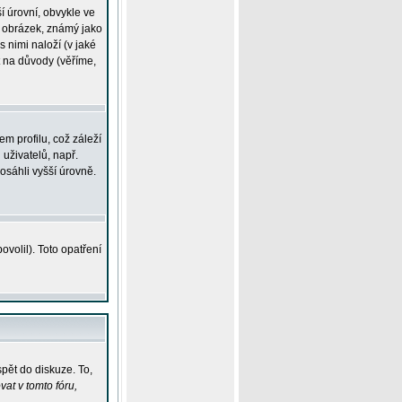
í úrovní, obvykle ve
ší obrázek, známý jako
s nimi naloží (v jaké
t na důvody (věříme,
m profilu, což záleží
 uživatelů, např.
osáhli vyšší úrovně.
volil). Toto opatření
pět do diskuze. To,
at v tomto fóru,