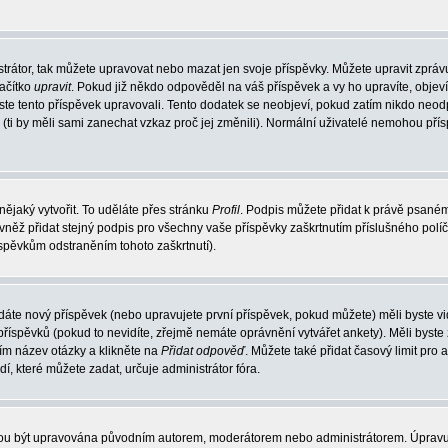
trátor, tak můžete upravovat nebo mazat jen svoje příspěvky. Můžete upravit zpráv
lačítko
upravit
. Pokud již někdo odpověděl na váš příspěvek a vy ho upravíte, objev
t jste tento příspěvek upravovali. Tento dodatek se neobjeví, pokud zatím nikdo ne
k (ti by měli sami zanechat vzkaz proč jej změnili). Normální uživatelé nemohou př
nějaký vytvořit. To uděláte přes stránku
Profil
. Podpis můžete přidat k právě psané
vněž přidat stejný podpis pro všechny vaše příspěvky zaškrtnutím příslušného políč
spěvkům odstraněním tohoto zaškrtnutí).
dáte nový příspěvek (nebo upravujete první příspěvek, pokud můžete) měli byste vid
íspěvků (pokud to nevidíte, zřejmě nemáte oprávnění vytvářet ankety). Měli byste
ím název otázky a klikněte na
Přidat odpověď
. Můžete také přidat časový limit pro 
které můžete zadat, určuje administrátor fóra.
ohou být upravována původním autorem, moderátorem nebo administrátorem. Úpravu 