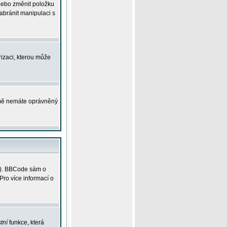
 nebo změnit položku
abránit manipulaci s
rizaci, kterou může
ejmě nemáte oprávněný
ky). BBCode sám o
Pro více informací o
tní
funkce, která