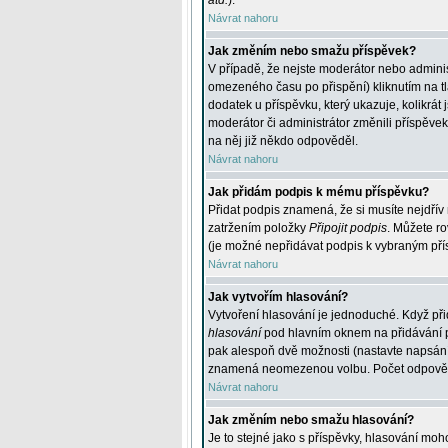
atd.
).
Návrat nahoru
Jak změním nebo smažu příspěvek?
V případě, že nejste moderátor nebo adminis
omezeného času po přispění) kliknutím na t
dodatek u příspěvku, který ukazuje, kolikrá
moderátor či administrátor změnili příspěve
na něj již někdo odpověděl.
Návrat nahoru
Jak přidám podpis k mému příspěvku?
Přidat podpis znamená, že si musíte nejdřív 
zatržením položky
Připojit podpis
. Můžete ro
(je možné nepřidávat podpis k vybraným pří
Návrat nahoru
Jak vytvořím hlasování?
Vytvoření hlasování je jednoduché. Když při
hlasování
pod hlavním oknem na přidávání př
pak alespoň dvě možnosti (nastavte napsán
znamená neomezenou volbu. Počet odpovědí, 
Návrat nahoru
Jak změním nebo smažu hlasování?
Je to stejné jako s příspěvky, hlasování m