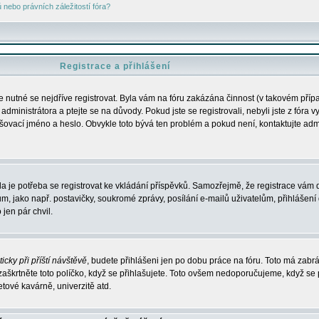
nebo právních záležitostí fóra?
Registrace a přihlášení
je nutné se nejdříve registrovat. Byla vám na fóru zakázána činnost (v takovém příp
dministrátora a ptejte se na důvody. Pokud jste se registrovali, nebyli jste z fóra v
lašovací jméno a heslo. Obvykle toto bývá ten problém a pokud není, kontaktujte ad
da je potřeba se registrovat ke vkládání příspěvků. Samozřejmě, že registrace vám d
ako např. postavičky, soukromé zprávy, posílání e-mailů uživatelům, přihlášení d
jen pár chvil.
icky při příští návštěvě
, budete přihlášeni jen po dobu práce na fóru. Toto má zabrá
 zaškrtněte toto políčko, když se přihlašujete. Toto ovšem nedoporučujeme, když se 
etové kavárně, univerzitě atd.