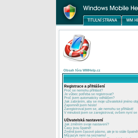
Obsah fóra WMHelp.cz
Registrace a přihlášení
Proč se nemohu přihlásit?
Je vůbec potřeba se registrovat?
Proč jsem automaticky odhlášen?
Jak zabráním, aby se moje uživatelské jméno ob
Zapomněl jsem heslo!
Zaregistroval jsem se, ale nemohu se přihlásit!
V minulosti jsem se zaregistroval, ovšem nyní se 
Uživatelská nastavení
Jak změním svoje nastavení?
Časy jsou špatně!
Změnil jsem časové pásmo, ale je to stále špatně
Můj jazyk není na seznamu!