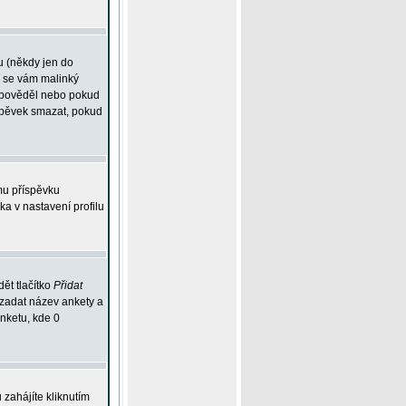
u (někdy jen do
í se vám malinký
odpověděl nebo pokud
íspěvek smazat, pokud
mu příspěvku
ka v nastavení profilu
ět tlačítko
Přidat
 zadat název ankety a
anketu, kde 0
zahájíte kliknutím