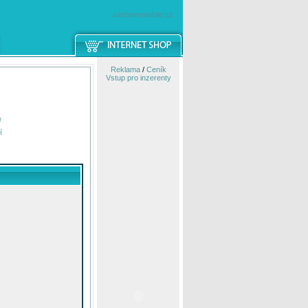
windowsmobile.cz
Reklama
/
Ceník
Vstup pro inzerenty
e
í