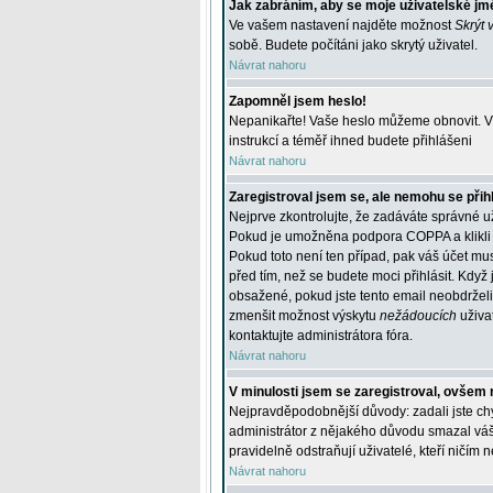
Jak zabráním, aby se moje uživatelské jm
Ve vašem nastavení najděte možnost
Skrýt 
sobě. Budete počítáni jako skrytý uživatel.
Návrat nahoru
Zapomněl jsem heslo!
Nepanikařte! Vaše heslo můžeme obnovit. V 
instrukcí a téměř ihned budete přihlášeni
Návrat nahoru
Zaregistroval jsem se, ale nemohu se přihl
Nejprve zkontrolujte, že zadáváte správné u
Pokud je umožněna podpora COPPA a klikli j
Pokud toto není ten případ, pak váš účet mus
před tím, než se budete moci přihlásit. Když 
obsažené, pokud jste tento email neobdrželi
zmenšit možnost výskytu
nežádoucích
uživat
kontaktujte administrátora fóra.
Návrat nahoru
V minulosti jsem se zaregistroval, ovšem 
Nejpravděpodobnější důvody: zadali jste chyb
administrátor z nějakého důvodu smazal váš ú
pravidelně odstraňují uživatelé, kteří ničím 
Návrat nahoru