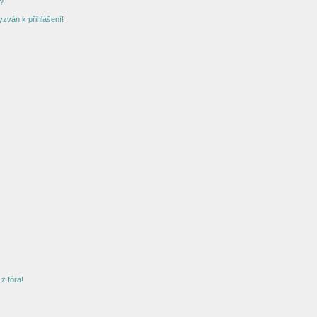
?
yzván k přihlášení!
z fóra!