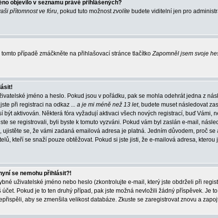
éno objevilo v seznamu právě přihlášených?
vaši přítomnost ve fóru
, pokud tuto možnost
zvolíte
budete viditelní jen pro administ
tomto případě zmáčkněte na přihlašovací stránce tlačítko
Zapomněl jsem svoje he
ásit!
živatelské jméno a heslo. Pokud jsou v pořádku, pak se mohla odehrát jedna z násl
ste při registraci na odkaz
... a je mi méně než 13 let
, budete muset následovat zas
í být aktivován. Některá fóra vyžadují aktivaci všech nových registrací, buď Vámi,
jste se registrovali, byli byste k tomuto vyzváni. Pokud vám byl zaslán e-mail, násle
, ujistěte se, že vámi zadaná emailová adresa je platná. Jedním důvodem, proč se 
elů, kteří se snaží pouze obtěžovat. Pokud si jste jisti, že e-mailová adresa, kterou j
nyní se nemohu přihlásit?!
né uživatelské jméno nebo heslo (zkontrolujte e-mail, který jste obdrželi při regis
čet. Pokud je to ten druhý případ, pak jste možná nevložili žádný příspěvek. Je to
nepřispěli, aby se zmenšila velikost databáze. Zkuste se zaregistrovat znovu a zapoj