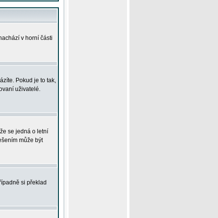
achází v horní části
íte. Pokud je to tak,
vaní uživatelé.
že se jedná o letní
Řešením může být
řípadně si překlad