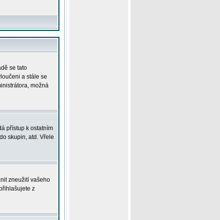
adě se tato
yloučeni a stále se
ministrátora, možná
á přístup k ostatním
o skupin, atd. Vřele
nit zneužití vašeho
přihlašujete z