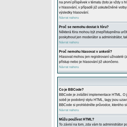
na první příspěvek v tématu (toto je vždy 
v hlasování, v případě již uskutečněné volb
výsledky hlasování.
Návrat nahoru
Proč se nemohu dostat k fóru?
Některá fóra mohou být znepřístupněna určitý
poskytnout jen moderátor a administrátor, tak
Návrat nahoru
Proč nemohu hlasovat v anketě?
Hlasovat mohou jen registrovaní uživatelé (
přístup nebo je hlasování již ukončeno.
Návrat nahoru
Co je BBCode?
BBCode je zvláštní implementace HTML. O je
sobě je podobný stylu HTML, tagy jsou uzavřen
BBCode si prohlédněte průvodce, kterého si
Návrat nahoru
Můžu používat HTML?
To závisí na tom, zda vám to administrátor po