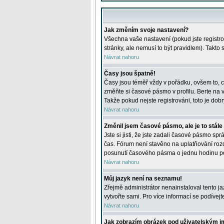
Jak změním svoje nastavení?
Všechna vaše nastavení (pokud jste registro
stránky, ale nemusí to být pravidlem). Takto
Návrat nahoru
Časy jsou špatně!
Časy jsou téměř vždy v pořádku, ovšem to, c
změňte si časové pásmo v profilu. Berte na
Takže pokud nejste registrováni, toto je dobr
Návrat nahoru
Změnil jsem časové pásmo, ale je to stále
Jste si jisti, že jste zadali časové pásmo sp
čas. Fórum není stavěno na uplatňování roz
posunutí časového pásma o jednu hodinu po 
Návrat nahoru
Můj jazyk není na seznamu!
Zřejmě administrátor nenainstaloval tento jaz
vytvořte sami. Pro více informací se podívej
Návrat nahoru
Jak zobrazím obrázek pod uživatelským 