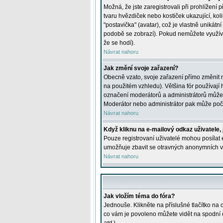
Možná, že jste zaregistrovali při prohlížení
tvaru hvězdiček nebo kostiček ukazující, kol
"postavička" (avatar), což je vlastně unikátn
podobě se zobrazí). Pokud nemůžete využívat 
že se hodí).
Návrat nahoru
Jak změní svoje zařazení?
Obecně vzato, svoje zařazení přímo změnit 
na použitém vzhledu). Většina fór používají h
označení moderátorů a administrátorů může m
Moderátor nebo administrátor pak může počet
Návrat nahoru
Když kliknu na e-mailový odkaz uživatele,
Pouze registrovaní uživatelé mohou posílat e
umožňuje zbavit se otravných anonymních vzk
Návrat nahoru
Jak vložím téma do fóra?
Jednouše. Klikněte na příslušné tlačítko na
co vám je povoleno můžete vidět na spodní 