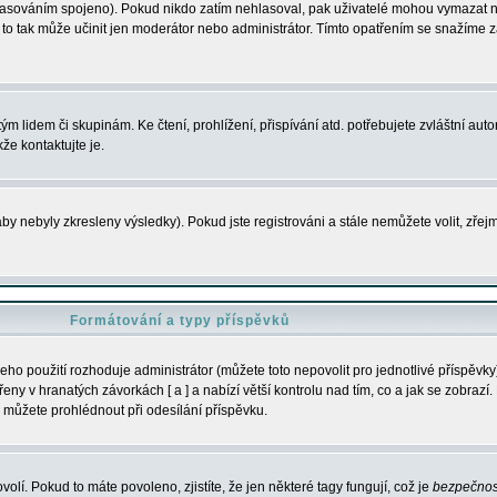
s hlasováním spojeno). Pokud nikdo zatím nehlasoval, pak uživatelé mohou vymazat
y to tak může učinit jen moderátor nebo administrátor. Tímto opatřením se snažíme z
m lidem či skupinám. Ke čtení, prohlížení, přispívání atd. potřebujete zvláštní auto
že kontaktujte je.
aby nebyly zkresleny výsledky). Pokud jste registrováni a stále nemůžete volit, zř
Formátování a typy příspěvků
ho použití rozhoduje administrátor (můžete toto nepovolit pro jednotlivé příspěv
y v hranatých závorkách [ a ] a nabízí větší kontrolu nad tím, co a jak se zobrazí. 
 můžete prohlédnout při odesílání příspěvku.
volí. Pokud to máte povoleno, zjistíte, že jen některé tagy fungují, což je
bezpečnos