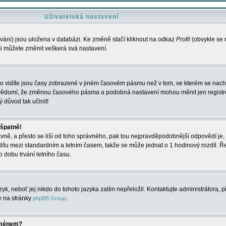
Uživatelská nastavení
váni) jsou uložena v databázi. Ke změně stačí kliknout na odkaz
Profil
(obvykle se n
 si můžete změnit veškerá svá nastavení.
o vidíte jsou časy zobrazené v jiném časovém pásmu než v tom, ve kterém se nacház
 vědomí, že změnou časového pásma a podobná nastavení mohou měnit jen registro
ý důvod tak učinit!
 špatně!
rávně, a přesto se liší od toho správného, pak tou nejpravděpodobnější odpovědí je, 
dílu mezi standardním a letním časem, takže se může jednat o 1 hodinový rozdíl. 
dobu trvání letního času.
yk, neboť jej nikdo do tohoto jazyka zatím nepřeložil. Kontaktujte administrátora, p
te na stránky
.
phpBB Group
jménem?