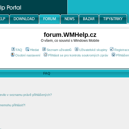
forum.WMHelp.cz
O všem, co souvisí s Windows Mobile
FAQ
Hledat
Seznam uživatelů
Uživatelské skupiny
Registrac
Osobní nastavení
Přihlásit se pro kontrolu soukromých zpráv
Přihlášen
FAQ
jevilo v seznamu právě přihlášených?
nemohu přihlásit?!
!