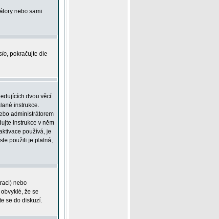
rátory nebo sami
slo
, pokračujte dle
edujících dvou věcí.
lané instrukce.
 nebo administrátorem
dujte instrukce v něm
aktivace používá, je
ste použili je platná,
traci) nebo
 obvyklé, že se
te se do diskuzí.