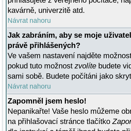
přihlašujete z veřejného počítače, na
kavárně, univerzitě atd.
Návrat nahoru
Jak zabráním, aby se moje uživate
právě přihlášených?
Ve vašem nastavení najděte možnos
pokud tuto možnost
zvolíte
budete vid
sami sobě. Budete počítáni jako skryt
Návrat nahoru
Zapomněl jsem heslo!
Nepanikařte! Vaše heslo můžeme obn
na přihlašovací stránce tlačítko
Zapom