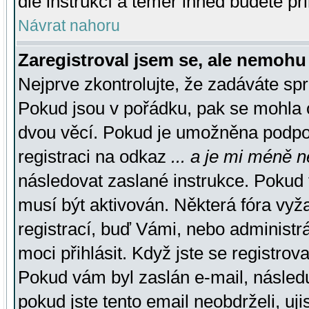
dle instrukcí a téměř ihned budete př
Návrat nahoru
Zaregistroval jsem se, ale nemohu 
Nejprve zkontrolujte, že zadáváte sp
Pokud jsou v pořádku, pak se mohla o
dvou věcí. Pokud je umožněna podpora
registraci na odkaz
... a je mi méně n
následovat zaslané instrukce. Pokud t
musí být aktivován. Některá fóra vyž
registrací, buď Vámi, nebo administr
moci přihlásit. Když jste se registrova
Pokud vám byl zaslán e-mail, násled
pokud jste tento email neobdrželi, uj