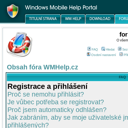
fo
O všem
FAQ
Hledat
Sez
Osobní nastavení
Při
Obsah fóra WMHelp.cz
FAQ
Registrace a přihlášení
Proč se nemohu přihlásit?
Je vůbec potřeba se registrovat?
Proč jsem automaticky odhlášen?
Jak zabráním, aby se moje uživatelské 
přihlášených?