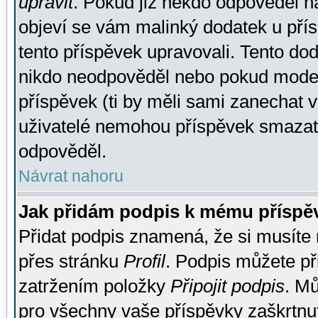
upravit
. Pokud již někdo odpověděl na
objeví se vám malinký dodatek u přísp
tento příspěvek upravovali. Tento do
nikdo neodpověděl nebo pokud moderá
příspěvek (ti by měli sami zanechat v
uživatelé nemohou příspěvek smazat,
odpověděl.
Návrat nahoru
Jak přidám podpis k mému příspě
Přidat podpis znamená, že si musíte n
přes stránku
Profil
. Podpis můžete p
zatržením položky
Připojit podpis
. Mů
pro všechny vaše příspěvky zaškrtnut