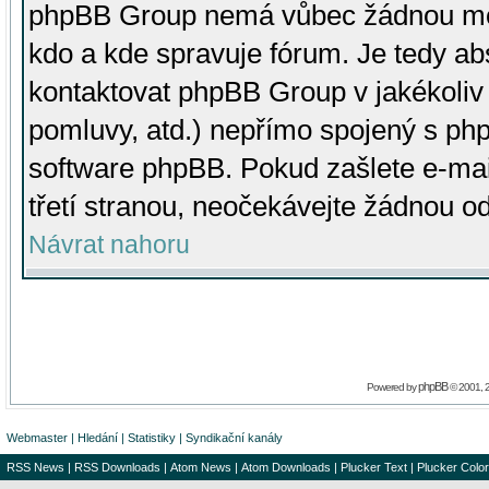
phpBB Group nemá vůbec žádnou moc 
kdo a kde spravuje fórum. Je tedy a
kontaktovat phpBB Group v jakékoliv p
pomluvy, atd.) nepřímo spojený s p
software phpBB. Pokud zašlete e-mai
třetí stranou, neočekávejte žádnou o
Návrat nahoru
phpBB
Powered by
© 2001, 
Webmaster
|
Hledání
|
Statistiky
|
Syndikační kanály
RSS News
|
RSS Downloads
|
Atom News
|
Atom Downloads
|
Plucker Text
|
Plucker Color