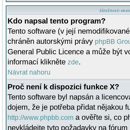
Záležitosti oko
Kdo napsal tento program?
Tento software (v její nemodifikované
chráněn autorskými právy
phpBB Gro
General Public Licence a může být vo
informací klikněte
.
zde
Návrat nahoru
Proč není k dispozici funkce X?
Tento software byl napsán a licenco
dojem, že je potřeba přidat nějakou f
a ověřte si, co 
http://www.phpbb.com
nevkládejte tyto požadavky na fóru