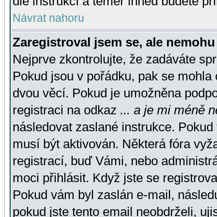
dle instrukcí a téměř ihned budete př
Návrat nahoru
Zaregistroval jsem se, ale nemohu 
Nejprve zkontrolujte, že zadáváte sp
Pokud jsou v pořádku, pak se mohla o
dvou věcí. Pokud je umožněna podpora
registraci na odkaz
... a je mi méně n
následovat zaslané instrukce. Pokud t
musí být aktivován. Některá fóra vyž
registrací, buď Vámi, nebo administr
moci přihlásit. Když jste se registrova
Pokud vám byl zaslán e-mail, násled
pokud jste tento email neobdrželi, uj