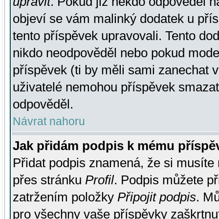
upravit
. Pokud již někdo odpověděl na
objeví se vám malinký dodatek u přísp
tento příspěvek upravovali. Tento do
nikdo neodpověděl nebo pokud moderá
příspěvek (ti by měli sami zanechat v
uživatelé nemohou příspěvek smazat,
odpověděl.
Návrat nahoru
Jak přidám podpis k mému příspě
Přidat podpis znamená, že si musíte n
přes stránku
Profil
. Podpis můžete p
zatržením položky
Připojit podpis
. Mů
pro všechny vaše příspěvky zaškrtnut