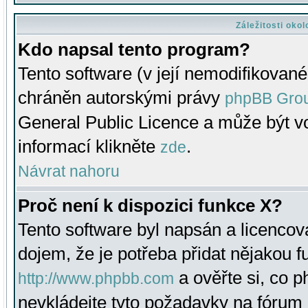
Záležitosti oko
Kdo napsal tento program?
Tento software (v její nemodifikované
chráněn autorskými právy
phpBB Gro
General Public Licence a může být vo
informací klikněte
.
zde
Návrat nahoru
Proč není k dispozici funkce X?
Tento software byl napsán a licenco
dojem, že je potřeba přidat nějakou f
a ověřte si, co 
http://www.phpbb.com
nevkládejte tyto požadavky na fóru