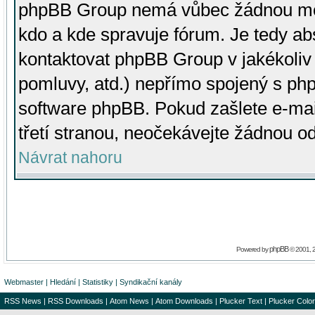
phpBB Group nemá vůbec žádnou moc 
kdo a kde spravuje fórum. Je tedy a
kontaktovat phpBB Group v jakékoliv p
pomluvy, atd.) nepřímo spojený s p
software phpBB. Pokud zašlete e-mai
třetí stranou, neočekávejte žádnou o
Návrat nahoru
phpBB
Powered by
© 2001, 
Webmaster
|
Hledání
|
Statistiky
|
Syndikační kanály
RSS News
|
RSS Downloads
|
Atom News
|
Atom Downloads
|
Plucker Text
|
Plucker Color