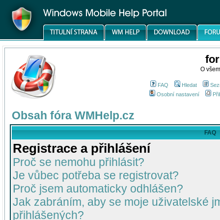
fo
O všem
FAQ
Hledat
Sez
Osobní nastavení
Při
Obsah fóra WMHelp.cz
FAQ
Registrace a přihlášení
Proč se nemohu přihlásit?
Je vůbec potřeba se registrovat?
Proč jsem automaticky odhlášen?
Jak zabráním, aby se moje uživatelské 
přihlášených?