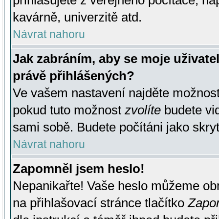
přihlašujete z veřejného počítače, na
kavárně, univerzitě atd.
Návrat nahoru
Jak zabráním, aby se moje uživate
právě přihlášených?
Ve vašem nastavení najděte možnos
pokud tuto možnost
zvolíte
budete vid
sami sobě. Budete počítáni jako skryt
Návrat nahoru
Zapomněl jsem heslo!
Nepanikařte! Vaše heslo můžeme obn
na přihlašovací stránce tlačítko
Zapom