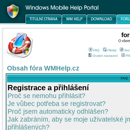
fo
O všem
FAQ
Hledat
Sez
Osobní nastavení
Při
Obsah fóra WMHelp.cz
FAQ
Registrace a přihlášení
Proč se nemohu přihlásit?
Je vůbec potřeba se registrovat?
Proč jsem automaticky odhlášen?
Jak zabráním, aby se moje uživatelské 
přihlášených?