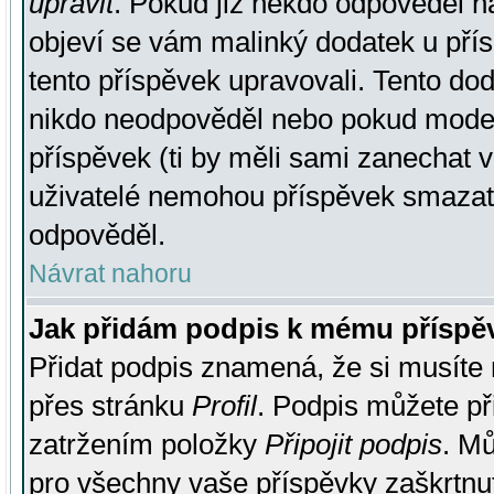
upravit
. Pokud již někdo odpověděl na
objeví se vám malinký dodatek u přísp
tento příspěvek upravovali. Tento do
nikdo neodpověděl nebo pokud moderá
příspěvek (ti by měli sami zanechat v
uživatelé nemohou příspěvek smazat,
odpověděl.
Návrat nahoru
Jak přidám podpis k mému příspě
Přidat podpis znamená, že si musíte n
přes stránku
Profil
. Podpis můžete p
zatržením položky
Připojit podpis
. Mů
pro všechny vaše příspěvky zaškrtnut