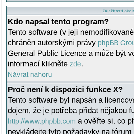
Záležitosti oko
Kdo napsal tento program?
Tento software (v její nemodifikované
chráněn autorskými právy
phpBB Gro
General Public Licence a může být vo
informací klikněte
.
zde
Návrat nahoru
Proč není k dispozici funkce X?
Tento software byl napsán a licenco
dojem, že je potřeba přidat nějakou f
a ověřte si, co 
http://www.phpbb.com
nevkládejte tyto požadavky na fóru