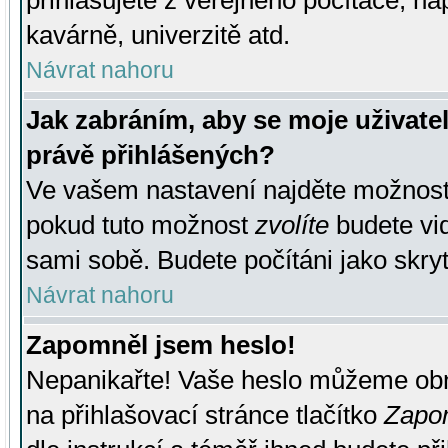
přihlašujete z veřejného počítače, na
kavárně, univerzitě atd.
Návrat nahoru
Jak zabráním, aby se moje uživate
právě přihlášených?
Ve vašem nastavení najděte možnos
pokud tuto možnost
zvolíte
budete vid
sami sobě. Budete počítáni jako skryt
Návrat nahoru
Zapomněl jsem heslo!
Nepanikařte! Vaše heslo můžeme obn
na přihlašovací stránce tlačítko
Zapom