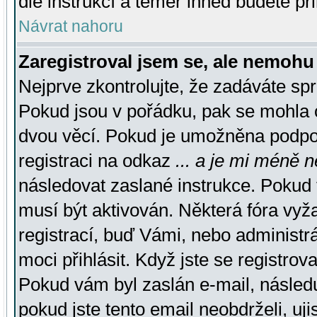
dle instrukcí a téměř ihned budete př
Návrat nahoru
Zaregistroval jsem se, ale nemohu 
Nejprve zkontrolujte, že zadáváte sp
Pokud jsou v pořádku, pak se mohla o
dvou věcí. Pokud je umožněna podpora
registraci na odkaz
... a je mi méně n
následovat zaslané instrukce. Pokud t
musí být aktivován. Některá fóra vyž
registrací, buď Vámi, nebo administr
moci přihlásit. Když jste se registrova
Pokud vám byl zaslán e-mail, násled
pokud jste tento email neobdrželi, uj