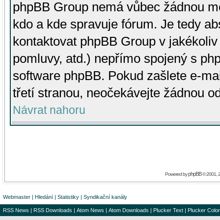
phpBB Group nemá vůbec žádnou moc 
kdo a kde spravuje fórum. Je tedy a
kontaktovat phpBB Group v jakékoliv p
pomluvy, atd.) nepřímo spojený s p
software phpBB. Pokud zašlete e-mai
třetí stranou, neočekávejte žádnou o
Návrat nahoru
phpBB
Powered by
© 2001, 
Webmaster
|
Hledání
|
Statistiky
|
Syndikační kanály
RSS News
|
RSS Downloads
|
Atom News
|
Atom Downloads
|
Plucker Text
|
Plucker Color