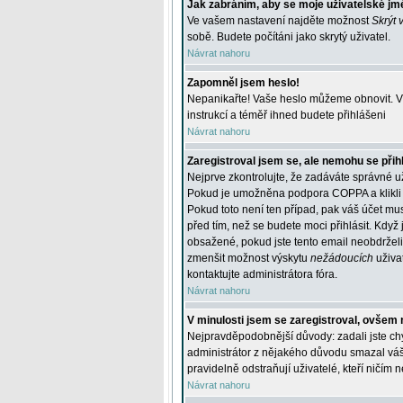
Jak zabráním, aby se moje uživatelské jm
Ve vašem nastavení najděte možnost
Skrýt 
sobě. Budete počítáni jako skrytý uživatel.
Návrat nahoru
Zapomněl jsem heslo!
Nepanikařte! Vaše heslo můžeme obnovit. V 
instrukcí a téměř ihned budete přihlášeni
Návrat nahoru
Zaregistroval jsem se, ale nemohu se přihl
Nejprve zkontrolujte, že zadáváte správné u
Pokud je umožněna podpora COPPA a klikli j
Pokud toto není ten případ, pak váš účet mus
před tím, než se budete moci přihlásit. Když 
obsažené, pokud jste tento email neobdrželi
zmenšit možnost výskytu
nežádoucích
uživat
kontaktujte administrátora fóra.
Návrat nahoru
V minulosti jsem se zaregistroval, ovšem 
Nejpravděpodobnější důvody: zadali jste chyb
administrátor z nějakého důvodu smazal váš ú
pravidelně odstraňují uživatelé, kteří ničím 
Návrat nahoru