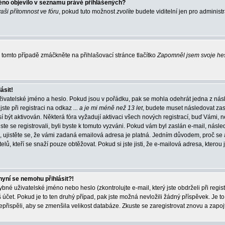
éno objevilo v seznamu právě přihlášených?
vaši přítomnost ve fóru
, pokud tuto možnost
zvolíte
budete viditelní jen pro administ
tomto případě zmáčkněte na přihlašovací stránce tlačítko
Zapomněl jsem svoje he
ásit!
živatelské jméno a heslo. Pokud jsou v pořádku, pak se mohla odehrát jedna z násl
ste při registraci na odkaz
... a je mi méně než 13 let
, budete muset následovat zas
í být aktivován. Některá fóra vyžadují aktivaci všech nových registrací, buď Vámi,
jste se registrovali, byli byste k tomuto vyzváni. Pokud vám byl zaslán e-mail, násle
, ujistěte se, že vámi zadaná emailová adresa je platná. Jedním důvodem, proč se 
elů, kteří se snaží pouze obtěžovat. Pokud si jste jisti, že e-mailová adresa, kterou j
nyní se nemohu přihlásit?!
né uživatelské jméno nebo heslo (zkontrolujte e-mail, který jste obdrželi při regis
čet. Pokud je to ten druhý případ, pak jste možná nevložili žádný příspěvek. Je to
nepřispěli, aby se zmenšila velikost databáze. Zkuste se zaregistrovat znovu a zapoj