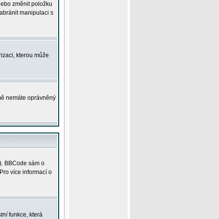
 nebo změnit položku
abránit manipulaci s
rizaci, kterou může
ejmě nemáte oprávněný
ky). BBCode sám o
Pro více informací o
tní
funkce, která