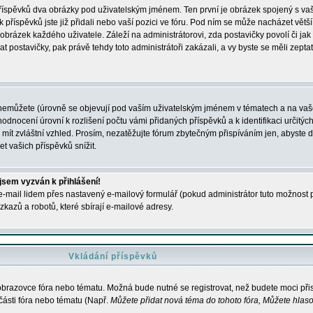
 příspěvků dva obrázky pod uživatelským jménem. Ten první je obrázek spojený s vaš
ik příspěvků jste již přidali nebo vaší pozici ve fóru. Pod ním se může nacházet vět
í obrázek každého uživatele. Záleží na administrátorovi, zda postavičky povolí či jak 
postavičky, pak právě tehdy toto administrátoři zakázali, a vy byste se měli zepta
nemůžete (úrovně se objevují pod vaším uživatelským jménem v tématech a na vaše
odnocení úrovní k rozlišení počtu vámi přidaných příspěvků a k identifikaci určitých
ít zvláštní vzhled. Prosím, nezatěžujte fórum zbytečným přispíváním jen, abyste d
 vašich příspěvků snížit.
 jsem vyzván k přihlášení!
-mail lidem přes nastavený e-mailový formulář (pokud administrátor tuto možnost po
azů a robotů, které sbírají e-mailové adresy.
Vkládání příspěvků
 obrazovce fóra nebo tématu. Možná bude nutné se registrovat, než budete moci přis
části fóra nebo tématu (Např.
Můžete přidat nová téma do tohoto fóra, Můžete hlasov