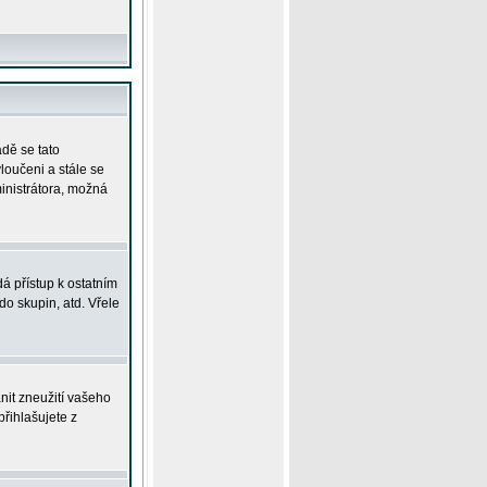
adě se tato
yloučeni a stále se
ministrátora, možná
á přístup k ostatním
o skupin, atd. Vřele
nit zneužití vašeho
přihlašujete z