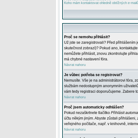
Koho mám kontaktovat ohledně obtížných e-mailů 
Proč se nemohu přihlásit?
Už jste se zaregistrovali? Před přihlášením 
skutečnost zobrazí)? Pokud ano, kontaktujte a
nemůžete přihlásit, znovu zkontrolujte přih
má chybné nastavení fóra.
Návrat nahoru
Je vůbec potřeba se registrovat?
Nemusíte. Vše je na administrátorovi fóra, z
službám nedostupným anonymním uživatelům, j
vám tedy registraci doporučujeme. Zabere to 
Návrat nahoru
Proč jsem automaticky odhlášen?
Pokud nezaškrtnete tlačítko
Přihlásit automat
účtu někým jiným. Abyste zůstali přihlášeni,
veřejného počítače, např. v knihovně, intern
Návrat nahoru