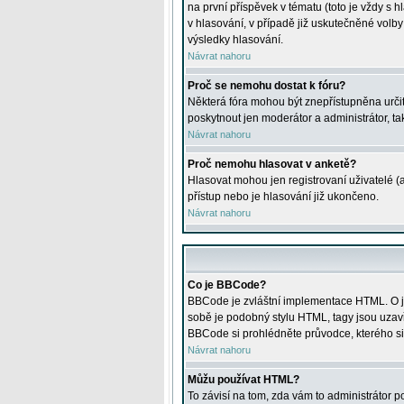
na první příspěvek v tématu (toto je vždy 
v hlasování, v případě již uskutečněné volb
výsledky hlasování.
Návrat nahoru
Proč se nemohu dostat k fóru?
Některá fóra mohou být znepřístupněna určitý
poskytnout jen moderátor a administrátor, tak
Návrat nahoru
Proč nemohu hlasovat v anketě?
Hlasovat mohou jen registrovaní uživatelé (
přístup nebo je hlasování již ukončeno.
Návrat nahoru
Co je BBCode?
BBCode je zvláštní implementace HTML. O je
sobě je podobný stylu HTML, tagy jsou uzavřen
BBCode si prohlédněte průvodce, kterého si
Návrat nahoru
Můžu používat HTML?
To závisí na tom, zda vám to administrátor po