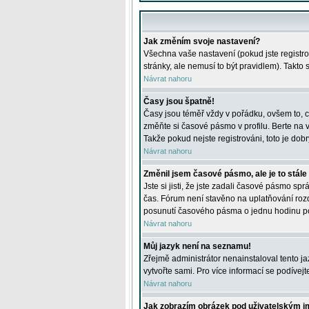
Jak změním svoje nastavení?
Všechna vaše nastavení (pokud jste registro
stránky, ale nemusí to být pravidlem). Takto
Návrat nahoru
Časy jsou špatně!
Časy jsou téměř vždy v pořádku, ovšem to, c
změňte si časové pásmo v profilu. Berte na
Takže pokud nejste registrováni, toto je dobr
Návrat nahoru
Změnil jsem časové pásmo, ale je to stále
Jste si jisti, že jste zadali časové pásmo sp
čas. Fórum není stavěno na uplatňování roz
posunutí časového pásma o jednu hodinu po 
Návrat nahoru
Můj jazyk není na seznamu!
Zřejmě administrátor nenainstaloval tento jaz
vytvořte sami. Pro více informací se podívej
Návrat nahoru
Jak zobrazím obrázek pod uživatelským 