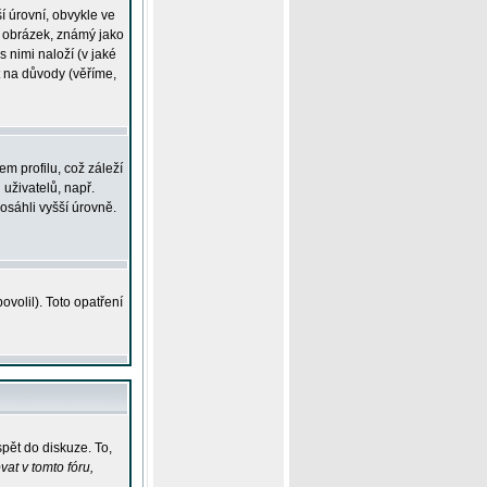
í úrovní, obvykle ve
ší obrázek, známý jako
s nimi naloží (v jaké
t na důvody (věříme,
m profilu, což záleží
 uživatelů, např.
osáhli vyšší úrovně.
volil). Toto opatření
pět do diskuze. To,
at v tomto fóru,