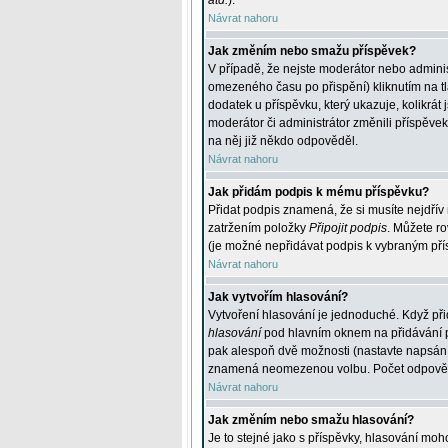
atd.
).
Návrat nahoru
Jak změním nebo smažu příspěvek?
V případě, že nejste moderátor nebo adminis
omezeného času po přispění) kliknutím na t
dodatek u příspěvku, který ukazuje, kolikrá
moderátor či administrátor změnili příspěve
na něj již někdo odpověděl.
Návrat nahoru
Jak přidám podpis k mému příspěvku?
Přidat podpis znamená, že si musíte nejdřív 
zatržením položky
Připojit podpis
. Můžete ro
(je možné nepřidávat podpis k vybraným pří
Návrat nahoru
Jak vytvořím hlasování?
Vytvoření hlasování je jednoduché. Když při
hlasování
pod hlavním oknem na přidávání př
pak alespoň dvě možnosti (nastavte napsán
znamená neomezenou volbu. Počet odpovědí, 
Návrat nahoru
Jak změním nebo smažu hlasování?
Je to stejné jako s příspěvky, hlasování m