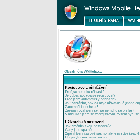
Obsah fóra WMHelp.cz
Registrace a přihlášení
Proč se nemohu přihlásit?
Je vůbec potřeba se registrovat?
Proč jsem automaticky odhlášen?
Jak zabráním, aby se moje uživatelské jméno ob
Zapomněl jsem heslo!
Zaregistroval jsem se, ale nemohu se přihlásit!
V minulosti jsem se zaregistroval, ovšem nyní se 
Uživatelská nastavení
Jak změním svoje nastavení?
Časy jsou špatně!
Změnil jsem časové pásmo, ale je to stále špatně
Můj jazyk není na seznamu!