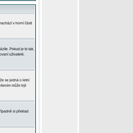
achází v horní části
íte. Pokud je to tak,
vaní uživatelé.
že se jedná o letní
Řešením může být
řípadně si překlad