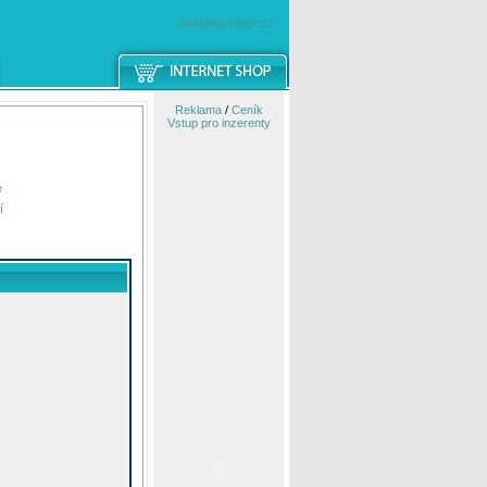
windowsmobile.cz
Reklama
/
Ceník
Vstup pro inzerenty
e
í