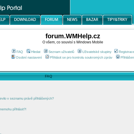
forum.WMHelp.cz
O všem, co souvisí s Windows Mobile
FAQ
Hledat
Seznam uživatelů
Uživatelské skupiny
Registrac
Osobní nastavení
Přihlásit se pro kontrolu soukromých zpráv
Přihlášen
FAQ
jevilo v seznamu právě přihlášených?
nemohu přihlásit?!
!