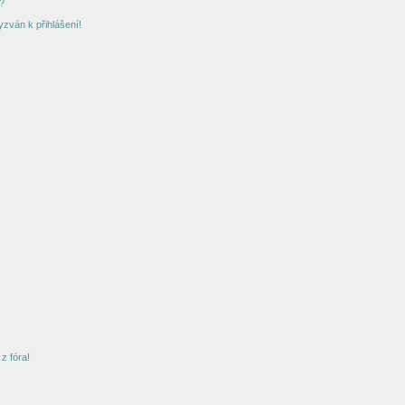
?
yzván k přihlášení!
z fóra!