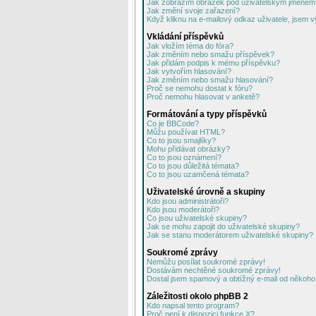
Jak zobrazím obrázek pod uživatelským jménem
Jak změní svoje zařazení?
Když kliknu na e-mailový odkaz uživatele, jsem v
Vkládání příspěvků
Jak vložím téma do fóra?
Jak změním nebo smažu příspěvek?
Jak přidám podpis k mému příspěvku?
Jak vytvořím hlasování?
Jak změním nebo smažu hlasování?
Proč se nemohu dostat k fóru?
Proč nemohu hlasovat v anketě?
Formátování a typy příspěvků
Co je BBCode?
Můžu používat HTML?
Co to jsou smajlíky?
Mohu přidávat obrázky?
Co to jsou oznámení?
Co to jsou důležitá témata?
Co to jsou uzamčená témata?
Uživatelské úrovně a skupiny
Kdo jsou administrátoři?
Kdo jsou moderátoři?
Co jsou uživatelské skupiny?
Jak se mohu zapojit do uživatelské skupiny?
Jak se stanu moderátorem uživatelské skupiny?
Soukromé zprávy
Nemůžu posílat soukromé zprávy!
Dostávám nechtěné soukromé zprávy!
Dostal jsem spamový a obtížný e-mail od někoho 
Záležitosti okolo phpBB 2
Kdo napsal tento program?
Proč není k dispozici funkce X?