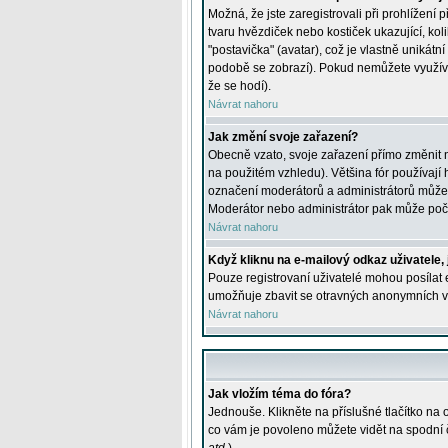
Možná, že jste zaregistrovali při prohlížení
tvaru hvězdiček nebo kostiček ukazující, kol
"postavička" (avatar), což je vlastně unikátn
podobě se zobrazí). Pokud nemůžete využívat 
že se hodí).
Návrat nahoru
Jak změní svoje zařazení?
Obecně vzato, svoje zařazení přímo změnit 
na použitém vzhledu). Většina fór používají h
označení moderátorů a administrátorů může m
Moderátor nebo administrátor pak může počet
Návrat nahoru
Když kliknu na e-mailový odkaz uživatele,
Pouze registrovaní uživatelé mohou posílat e
umožňuje zbavit se otravných anonymních vzk
Návrat nahoru
Jak vložím téma do fóra?
Jednouše. Klikněte na příslušné tlačítko na
co vám je povoleno můžete vidět na spodní 