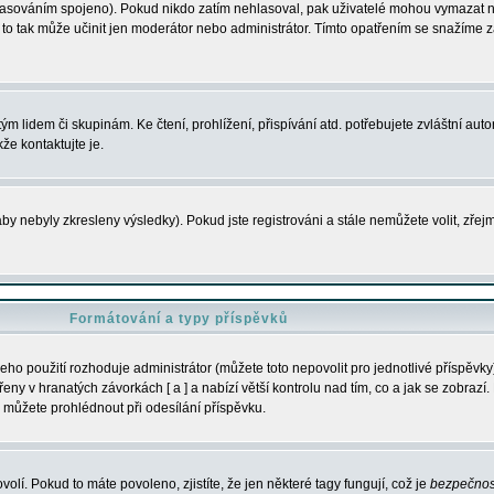
s hlasováním spojeno). Pokud nikdo zatím nehlasoval, pak uživatelé mohou vymazat
y to tak může učinit jen moderátor nebo administrátor. Tímto opatřením se snažíme z
m lidem či skupinám. Ke čtení, prohlížení, přispívání atd. potřebujete zvláštní auto
že kontaktujte je.
aby nebyly zkresleny výsledky). Pokud jste registrováni a stále nemůžete volit, zř
Formátování a typy příspěvků
ho použití rozhoduje administrátor (můžete toto nepovolit pro jednotlivé příspěv
y v hranatých závorkách [ a ] a nabízí větší kontrolu nad tím, co a jak se zobrazí. 
 můžete prohlédnout při odesílání příspěvku.
volí. Pokud to máte povoleno, zjistíte, že jen některé tagy fungují, což je
bezpečnos