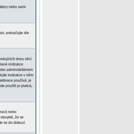
rátory nebo sami
slo
, pokračujte dle
edujících dvou věcí.
lané instrukce.
 nebo administrátorem
dujte instrukce v něm
aktivace používá, je
ste použili je platná,
traci) nebo
 obvyklé, že se
te se do diskuzí.