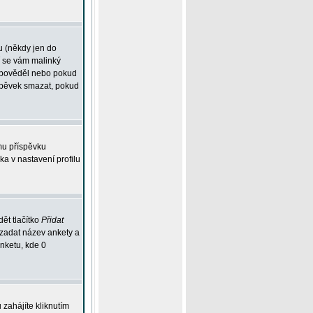
u (někdy jen do
í se vám malinký
odpověděl nebo pokud
íspěvek smazat, pokud
mu příspěvku
ka v nastavení profilu
ět tlačítko
Přidat
 zadat název ankety a
anketu, kde 0
zahájíte kliknutím