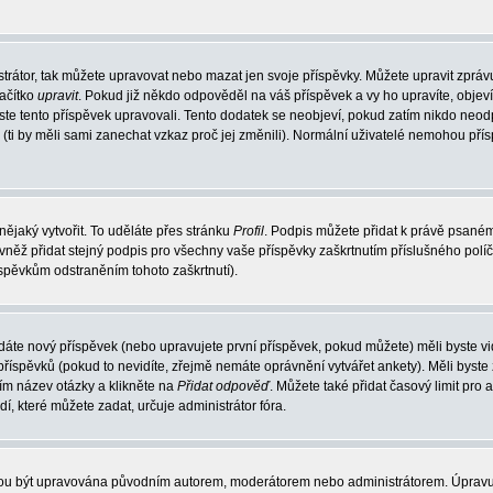
trátor, tak můžete upravovat nebo mazat jen svoje příspěvky. Můžete upravit zpráv
lačítko
upravit
. Pokud již někdo odpověděl na váš příspěvek a vy ho upravíte, objev
t jste tento příspěvek upravovali. Tento dodatek se neobjeví, pokud zatím nikdo ne
k (ti by měli sami zanechat vzkaz proč jej změnili). Normální uživatelé nemohou př
nějaký vytvořit. To uděláte přes stránku
Profil
. Podpis můžete přidat k právě psané
vněž přidat stejný podpis pro všechny vaše příspěvky zaškrtnutím příslušného políč
spěvkům odstraněním tohoto zaškrtnutí).
dáte nový příspěvek (nebo upravujete první příspěvek, pokud můžete) měli byste vid
íspěvků (pokud to nevidíte, zřejmě nemáte oprávnění vytvářet ankety). Měli byste
ím název otázky a klikněte na
Přidat odpověď
. Můžete také přidat časový limit pro 
které můžete zadat, určuje administrátor fóra.
ohou být upravována původním autorem, moderátorem nebo administrátorem. Úpravu 