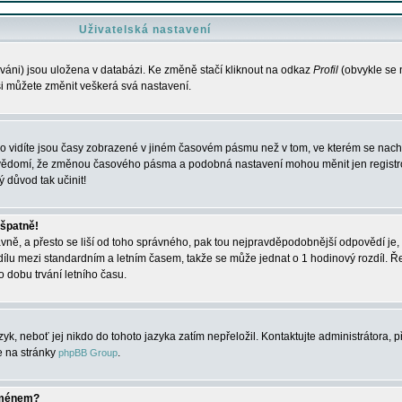
Uživatelská nastavení
váni) jsou uložena v databázi. Ke změně stačí kliknout na odkaz
Profil
(obvykle se n
 si můžete změnit veškerá svá nastavení.
o vidíte jsou časy zobrazené v jiném časovém pásmu než v tom, ve kterém se nacház
 vědomí, že změnou časového pásma a podobná nastavení mohou měnit jen registro
ý důvod tak učinit!
 špatně!
rávně, a přesto se liší od toho správného, pak tou nejpravděpodobnější odpovědí je, 
dílu mezi standardním a letním časem, takže se může jednat o 1 hodinový rozdíl. 
dobu trvání letního času.
yk, neboť jej nikdo do tohoto jazyka zatím nepřeložil. Kontaktujte administrátora, p
te na stránky
.
phpBB Group
jménem?