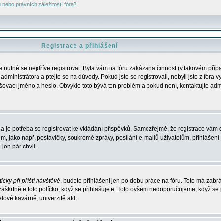
nebo právních záležitostí fóra?
Registrace a přihlášení
je nutné se nejdříve registrovat. Byla vám na fóru zakázána činnost (v takovém příp
dministrátora a ptejte se na důvody. Pokud jste se registrovali, nebyli jste z fóra v
lašovací jméno a heslo. Obvykle toto bývá ten problém a pokud není, kontaktujte ad
da je potřeba se registrovat ke vkládání příspěvků. Samozřejmě, že registrace vám d
ako např. postavičky, soukromé zprávy, posílání e-mailů uživatelům, přihlášení d
jen pár chvil.
icky při příští návštěvě
, budete přihlášeni jen po dobu práce na fóru. Toto má zabrá
 zaškrtněte toto políčko, když se přihlašujete. Toto ovšem nedoporučujeme, když se 
etové kavárně, univerzitě atd.