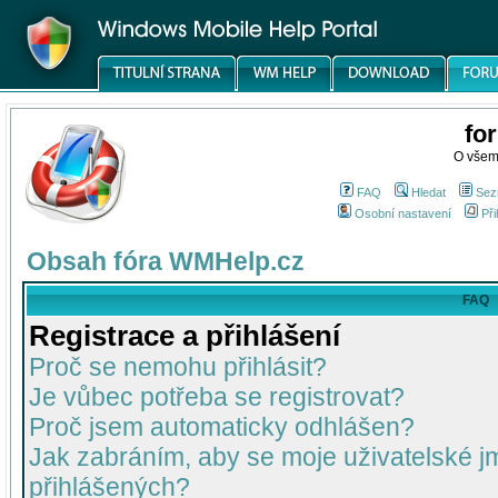
fo
O všem
FAQ
Hledat
Sez
Osobní nastavení
Při
Obsah fóra WMHelp.cz
FAQ
Registrace a přihlášení
Proč se nemohu přihlásit?
Je vůbec potřeba se registrovat?
Proč jsem automaticky odhlášen?
Jak zabráním, aby se moje uživatelské 
přihlášených?