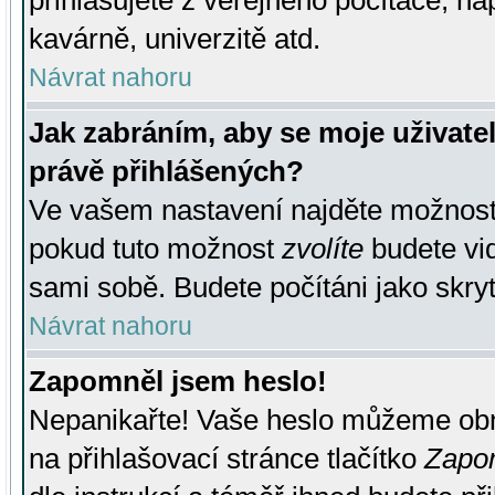
přihlašujete z veřejného počítače, na
kavárně, univerzitě atd.
Návrat nahoru
Jak zabráním, aby se moje uživate
právě přihlášených?
Ve vašem nastavení najděte možnos
pokud tuto možnost
zvolíte
budete vid
sami sobě. Budete počítáni jako skryt
Návrat nahoru
Zapomněl jsem heslo!
Nepanikařte! Vaše heslo můžeme obn
na přihlašovací stránce tlačítko
Zapom