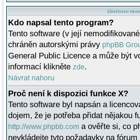
Záležitosti oko
Kdo napsal tento program?
Tento software (v její nemodifikované
chráněn autorskými právy
phpBB Gro
General Public Licence a může být vo
informací klikněte
.
zde
Návrat nahoru
Proč není k dispozici funkce X?
Tento software byl napsán a licenco
dojem, že je potřeba přidat nějakou f
a ověřte si, co 
http://www.phpbb.com
nevkládejte tyto požadavky na fóru