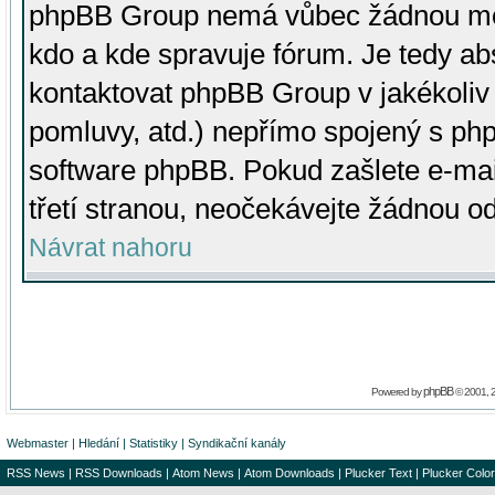
phpBB Group nemá vůbec žádnou moc 
kdo a kde spravuje fórum. Je tedy a
kontaktovat phpBB Group v jakékoliv p
pomluvy, atd.) nepřímo spojený s p
software phpBB. Pokud zašlete e-mai
třetí stranou, neočekávejte žádnou o
Návrat nahoru
phpBB
Powered by
© 2001, 
Webmaster
|
Hledání
|
Statistiky
|
Syndikační kanály
RSS News
|
RSS Downloads
|
Atom News
|
Atom Downloads
|
Plucker Text
|
Plucker Color