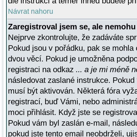
dle instrukcí a téměř ihned budete př
Návrat nahoru
Zaregistroval jsem se, ale nemohu 
Nejprve zkontrolujte, že zadáváte sp
Pokud jsou v pořádku, pak se mohla o
dvou věcí. Pokud je umožněna podpora
registraci na odkaz
... a je mi méně n
následovat zaslané instrukce. Pokud t
musí být aktivován. Některá fóra vyž
registrací, buď Vámi, nebo administr
moci přihlásit. Když jste se registrova
Pokud vám byl zaslán e-mail, násled
pokud jste tento email neobdrželi, uj