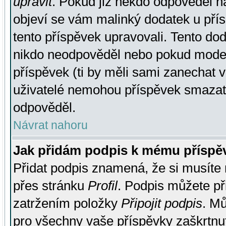
upravit
. Pokud již někdo odpověděl na
objeví se vám malinký dodatek u přísp
tento příspěvek upravovali. Tento do
nikdo neodpověděl nebo pokud moderá
příspěvek (ti by měli sami zanechat v
uživatelé nemohou příspěvek smazat,
odpověděl.
Návrat nahoru
Jak přidám podpis k mému příspě
Přidat podpis znamená, že si musíte n
přes stránku
Profil
. Podpis můžete p
zatržením položky
Připojit podpis
. Mů
pro všechny vaše příspěvky zaškrtnut