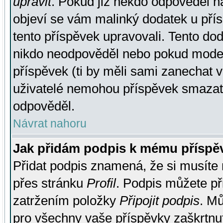
upravit
. Pokud již někdo odpověděl na
objeví se vám malinký dodatek u přísp
tento příspěvek upravovali. Tento do
nikdo neodpověděl nebo pokud moderá
příspěvek (ti by měli sami zanechat v
uživatelé nemohou příspěvek smazat,
odpověděl.
Návrat nahoru
Jak přidám podpis k mému příspě
Přidat podpis znamená, že si musíte n
přes stránku
Profil
. Podpis můžete p
zatržením položky
Připojit podpis
. Mů
pro všechny vaše příspěvky zaškrtnut