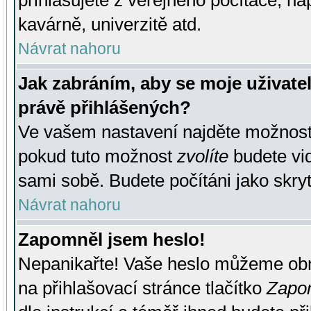
přihlašujete z veřejného počítače, na
kavárně, univerzitě atd.
Návrat nahoru
Jak zabráním, aby se moje uživate
právě přihlášených?
Ve vašem nastavení najděte možnos
pokud tuto možnost
zvolíte
budete vid
sami sobě. Budete počítáni jako skryt
Návrat nahoru
Zapomněl jsem heslo!
Nepanikařte! Vaše heslo můžeme obn
na přihlašovací stránce tlačítko
Zapom