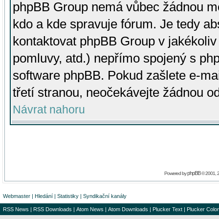
phpBB Group nemá vůbec žádnou moc 
kdo a kde spravuje fórum. Je tedy a
kontaktovat phpBB Group v jakékoliv p
pomluvy, atd.) nepřímo spojený s p
software phpBB. Pokud zašlete e-mai
třetí stranou, neočekávejte žádnou o
Návrat nahoru
phpBB
Powered by
© 2001, 
Webmaster
|
Hledání
|
Statistiky
|
Syndikační kanály
RSS News
|
RSS Downloads
|
Atom News
|
Atom Downloads
|
Plucker Text
|
Plucker Color