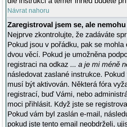
dle instrukcí a téměř ihned budete př
Návrat nahoru
Zaregistroval jsem se, ale nemohu 
Nejprve zkontrolujte, že zadáváte sp
Pokud jsou v pořádku, pak se mohla o
dvou věcí. Pokud je umožněna podpora
registraci na odkaz
... a je mi méně n
následovat zaslané instrukce. Pokud t
musí být aktivován. Některá fóra vyž
registrací, buď Vámi, nebo administr
moci přihlásit. Když jste se registrova
Pokud vám byl zaslán e-mail, násled
pokud jste tento email neobdrželi, uj