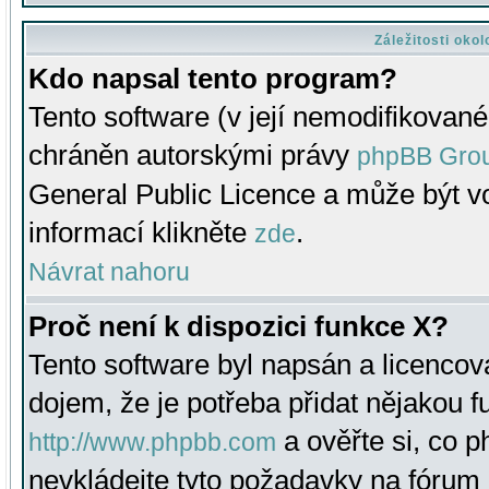
Záležitosti oko
Kdo napsal tento program?
Tento software (v její nemodifikované
chráněn autorskými právy
phpBB Gro
General Public Licence a může být vo
informací klikněte
.
zde
Návrat nahoru
Proč není k dispozici funkce X?
Tento software byl napsán a licenco
dojem, že je potřeba přidat nějakou f
a ověřte si, co 
http://www.phpbb.com
nevkládejte tyto požadavky na fóru