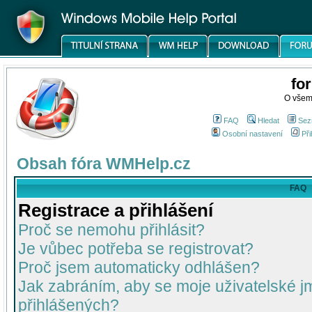
fo
O všem
FAQ
Hledat
Sez
Osobní nastavení
Při
Obsah fóra WMHelp.cz
FAQ
Registrace a přihlášení
Proč se nemohu přihlásit?
Je vůbec potřeba se registrovat?
Proč jsem automaticky odhlášen?
Jak zabráním, aby se moje uživatelské 
přihlášených?