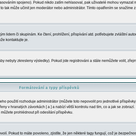
s hlasováním spojeno). Pokud nikdo zatím nehlasoval, pak uživatelé mohou vymazat
y to tak může učinit jen moderátor nebo administrátor. Tímto opatřením se snažíme z
m lidem či skupinám. Ke čtení, prohlížení, přispívání atd. potřebujete zvláštní auto
že kontaktujte je.
aby nebyly zkresleny výsledky). Pokud jste registrováni a stále nemůžete volit, zř
Formátování a typy příspěvků
ho použití rozhoduje administrátor (můžete toto nepovolit pro jednotlivé příspěv
y v hranatých závorkách [ a ] a nabízí větší kontrolu nad tím, co a jak se zobrazí. 
 můžete prohlédnout při odesílání příspěvku.
volí. Pokud to máte povoleno, zjistíte, že jen některé tagy fungují, což je
bezpečnos