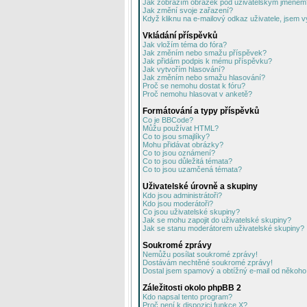
Jak zobrazím obrázek pod uživatelským jménem
Jak změní svoje zařazení?
Když kliknu na e-mailový odkaz uživatele, jsem v
Vkládání příspěvků
Jak vložím téma do fóra?
Jak změním nebo smažu příspěvek?
Jak přidám podpis k mému příspěvku?
Jak vytvořím hlasování?
Jak změním nebo smažu hlasování?
Proč se nemohu dostat k fóru?
Proč nemohu hlasovat v anketě?
Formátování a typy příspěvků
Co je BBCode?
Můžu používat HTML?
Co to jsou smajlíky?
Mohu přidávat obrázky?
Co to jsou oznámení?
Co to jsou důležitá témata?
Co to jsou uzamčená témata?
Uživatelské úrovně a skupiny
Kdo jsou administrátoři?
Kdo jsou moderátoři?
Co jsou uživatelské skupiny?
Jak se mohu zapojit do uživatelské skupiny?
Jak se stanu moderátorem uživatelské skupiny?
Soukromé zprávy
Nemůžu posílat soukromé zprávy!
Dostávám nechtěné soukromé zprávy!
Dostal jsem spamový a obtížný e-mail od někoho 
Záležitosti okolo phpBB 2
Kdo napsal tento program?
Proč není k dispozici funkce X?