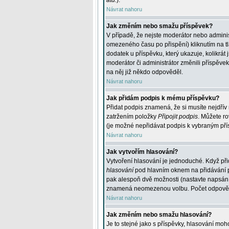
atd.
).
Návrat nahoru
Jak změním nebo smažu příspěvek?
V případě, že nejste moderátor nebo adminis
omezeného času po přispění) kliknutím na t
dodatek u příspěvku, který ukazuje, kolikrá
moderátor či administrátor změnili příspěve
na něj již někdo odpověděl.
Návrat nahoru
Jak přidám podpis k mému příspěvku?
Přidat podpis znamená, že si musíte nejdřív 
zatržením položky
Připojit podpis
. Můžete ro
(je možné nepřidávat podpis k vybraným pří
Návrat nahoru
Jak vytvořím hlasování?
Vytvoření hlasování je jednoduché. Když při
hlasování
pod hlavním oknem na přidávání př
pak alespoň dvě možnosti (nastavte napsán
znamená neomezenou volbu. Počet odpovědí, 
Návrat nahoru
Jak změním nebo smažu hlasování?
Je to stejné jako s příspěvky, hlasování m