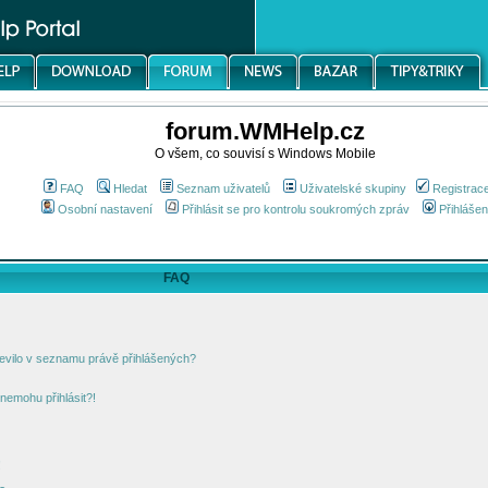
forum.WMHelp.cz
O všem, co souvisí s Windows Mobile
FAQ
Hledat
Seznam uživatelů
Uživatelské skupiny
Registrac
Osobní nastavení
Přihlásit se pro kontrolu soukromých zpráv
Přihlášen
FAQ
jevilo v seznamu právě přihlášených?
nemohu přihlásit?!
!