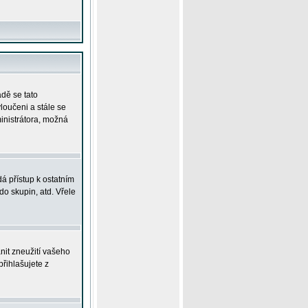
adě se tato
yloučeni a stále se
ministrátora, možná
á přístup k ostatním
o skupin, atd. Vřele
nit zneužití vašeho
přihlašujete z