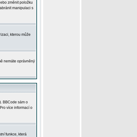
 nebo změnit položku
abránit manipulaci s
rizaci, kterou může
ejmě nemáte oprávněný
ky). BBCode sám o
Pro více informací o
tní
funkce, která