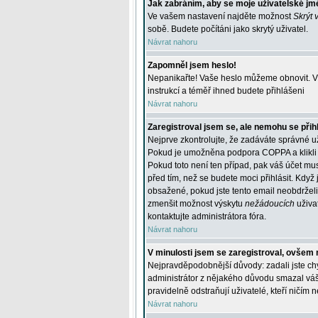
Jak zabráním, aby se moje uživatelské jm
Ve vašem nastavení najděte možnost
Skrýt 
sobě. Budete počítáni jako skrytý uživatel.
Návrat nahoru
Zapomněl jsem heslo!
Nepanikařte! Vaše heslo můžeme obnovit. V 
instrukcí a téměř ihned budete přihlášeni
Návrat nahoru
Zaregistroval jsem se, ale nemohu se přihl
Nejprve zkontrolujte, že zadáváte správné u
Pokud je umožněna podpora COPPA a klikli j
Pokud toto není ten případ, pak váš účet mus
před tím, než se budete moci přihlásit. Když 
obsažené, pokud jste tento email neobdrželi
zmenšit možnost výskytu
nežádoucích
uživat
kontaktujte administrátora fóra.
Návrat nahoru
V minulosti jsem se zaregistroval, ovšem 
Nejpravděpodobnější důvody: zadali jste chyb
administrátor z nějakého důvodu smazal váš ú
pravidelně odstraňují uživatelé, kteří ničím 
Návrat nahoru