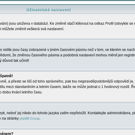
Uživatelská nastavení
váni) jsou uložena v databázi. Ke změně stačí kliknout na odkaz
Profil
(obvykle se n
 si můžete změnit veškerá svá nastavení.
o vidíte jsou časy zobrazené v jiném časovém pásmu než v tom, ve kterém se nacház
 vědomí, že změnou časového pásma a podobná nastavení mohou měnit jen registro
ý důvod tak učinit!
 špatně!
rávně, a přesto se liší od toho správného, pak tou nejpravděpodobnější odpovědí je, 
dílu mezi standardním a letním časem, takže se může jednat o 1 hodinový rozdíl. 
dobu trvání letního času.
yk, neboť jej nikdo do tohoto jazyka zatím nepřeložil. Kontaktujte administrátora, p
te na stránky
.
phpBB Group
jménem?