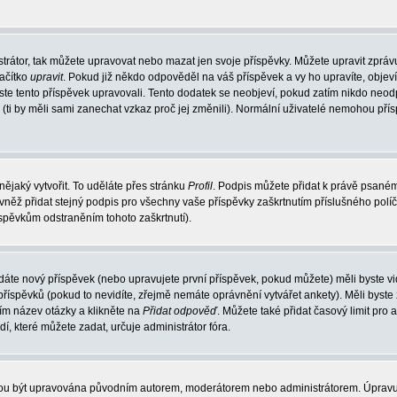
trátor, tak můžete upravovat nebo mazat jen svoje příspěvky. Můžete upravit zpráv
lačítko
upravit
. Pokud již někdo odpověděl na váš příspěvek a vy ho upravíte, objev
t jste tento příspěvek upravovali. Tento dodatek se neobjeví, pokud zatím nikdo ne
k (ti by měli sami zanechat vzkaz proč jej změnili). Normální uživatelé nemohou př
nějaký vytvořit. To uděláte přes stránku
Profil
. Podpis můžete přidat k právě psané
vněž přidat stejný podpis pro všechny vaše příspěvky zaškrtnutím příslušného políč
spěvkům odstraněním tohoto zaškrtnutí).
dáte nový příspěvek (nebo upravujete první příspěvek, pokud můžete) měli byste vid
íspěvků (pokud to nevidíte, zřejmě nemáte oprávnění vytvářet ankety). Měli byste
ím název otázky a klikněte na
Přidat odpověď
. Můžete také přidat časový limit pro 
které můžete zadat, určuje administrátor fóra.
ohou být upravována původním autorem, moderátorem nebo administrátorem. Úpravu 