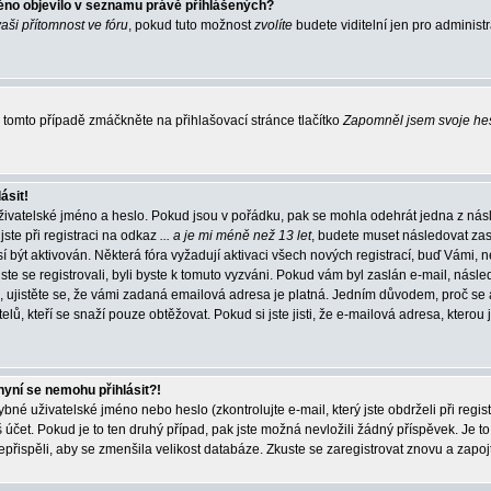
éno objevilo v seznamu právě přihlášených?
vaši přítomnost ve fóru
, pokud tuto možnost
zvolíte
budete viditelní jen pro administ
tomto případě zmáčkněte na přihlašovací stránce tlačítko
Zapomněl jsem svoje he
ásit!
živatelské jméno a heslo. Pokud jsou v pořádku, pak se mohla odehrát jedna z násl
ste při registraci na odkaz
... a je mi méně než 13 let
, budete muset následovat zas
í být aktivován. Některá fóra vyžadují aktivaci všech nových registrací, buď Vámi,
jste se registrovali, byli byste k tomuto vyzváni. Pokud vám byl zaslán e-mail, násle
, ujistěte se, že vámi zadaná emailová adresa je platná. Jedním důvodem, proč se 
elů, kteří se snaží pouze obtěžovat. Pokud si jste jisti, že e-mailová adresa, kterou j
nyní se nemohu přihlásit?!
né uživatelské jméno nebo heslo (zkontrolujte e-mail, který jste obdrželi při regis
čet. Pokud je to ten druhý případ, pak jste možná nevložili žádný příspěvek. Je to
nepřispěli, aby se zmenšila velikost databáze. Zkuste se zaregistrovat znovu a zapoj