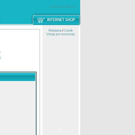
windowsmobile.cz
Reklama
/
Ceník
Vstup pro inzerenty
e
í