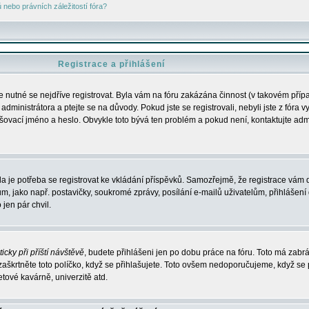
nebo právních záležitostí fóra?
Registrace a přihlášení
je nutné se nejdříve registrovat. Byla vám na fóru zakázána činnost (v takovém příp
dministrátora a ptejte se na důvody. Pokud jste se registrovali, nebyli jste z fóra v
lašovací jméno a heslo. Obvykle toto bývá ten problém a pokud není, kontaktujte ad
da je potřeba se registrovat ke vkládání příspěvků. Samozřejmě, že registrace vám d
ako např. postavičky, soukromé zprávy, posílání e-mailů uživatelům, přihlášení d
jen pár chvil.
icky při příští návštěvě
, budete přihlášeni jen po dobu práce na fóru. Toto má zabrá
 zaškrtněte toto políčko, když se přihlašujete. Toto ovšem nedoporučujeme, když se 
etové kavárně, univerzitě atd.