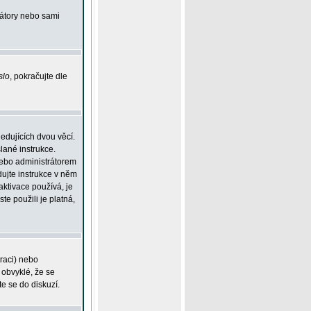
rátory nebo sami
slo
, pokračujte dle
edujících dvou věcí.
lané instrukce.
 nebo administrátorem
dujte instrukce v něm
aktivace používá, je
ste použili je platná,
traci) nebo
 obvyklé, že se
te se do diskuzí.