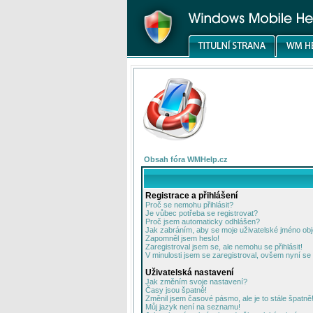
Obsah fóra WMHelp.cz
Registrace a přihlášení
Proč se nemohu přihlásit?
Je vůbec potřeba se registrovat?
Proč jsem automaticky odhlášen?
Jak zabráním, aby se moje uživatelské jméno ob
Zapomněl jsem heslo!
Zaregistroval jsem se, ale nemohu se přihlásit!
V minulosti jsem se zaregistroval, ovšem nyní se 
Uživatelská nastavení
Jak změním svoje nastavení?
Časy jsou špatně!
Změnil jsem časové pásmo, ale je to stále špatně
Můj jazyk není na seznamu!