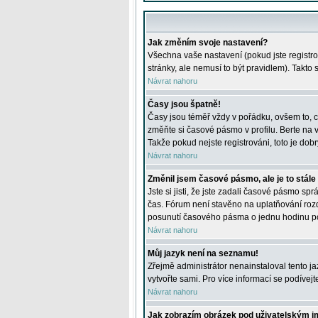
Jak změním svoje nastavení?
Všechna vaše nastavení (pokud jste registro
stránky, ale nemusí to být pravidlem). Takto
Návrat nahoru
Časy jsou špatně!
Časy jsou téměř vždy v pořádku, ovšem to, c
změňte si časové pásmo v profilu. Berte na
Takže pokud nejste registrováni, toto je dobr
Návrat nahoru
Změnil jsem časové pásmo, ale je to stále
Jste si jisti, že jste zadali časové pásmo sp
čas. Fórum není stavěno na uplatňování roz
posunutí časového pásma o jednu hodinu po 
Návrat nahoru
Můj jazyk není na seznamu!
Zřejmě administrátor nenainstaloval tento jaz
vytvořte sami. Pro více informací se podívej
Návrat nahoru
Jak zobrazím obrázek pod uživatelským 