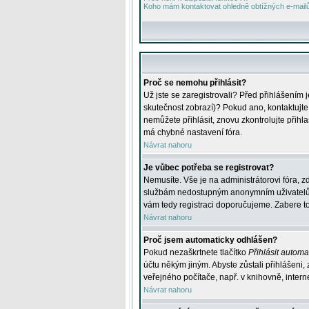
Koho mám kontaktovat ohledně obtížných e-mailů 
Proč se nemohu přihlásit?
Už jste se zaregistrovali? Před přihlášením 
skutečnost zobrazí)? Pokud ano, kontaktujte a
nemůžete přihlásit, znovu zkontrolujte přih
má chybné nastavení fóra.
Návrat nahoru
Je vůbec potřeba se registrovat?
Nemusíte. Vše je na administrátorovi fóra, z
službám nedostupným anonymním uživatelům, j
vám tedy registraci doporučujeme. Zabere to 
Návrat nahoru
Proč jsem automaticky odhlášen?
Pokud nezaškrtnete tlačítko
Přihlásit automat
účtu někým jiným. Abyste zůstali přihlášeni,
veřejného počítače, např. v knihovně, intern
Návrat nahoru