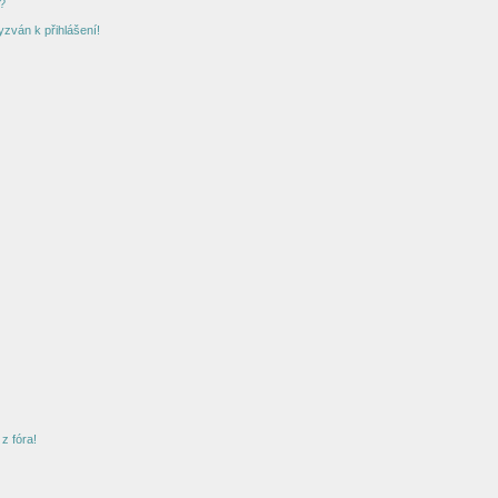
?
yzván k přihlášení!
z fóra!