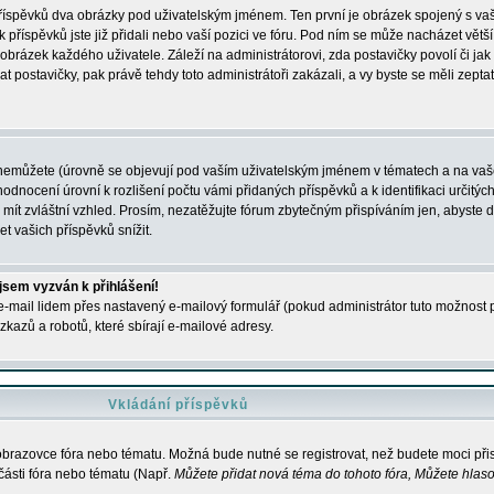
 příspěvků dva obrázky pod uživatelským jménem. Ten první je obrázek spojený s vaš
ik příspěvků jste již přidali nebo vaší pozici ve fóru. Pod ním se může nacházet vět
í obrázek každého uživatele. Záleží na administrátorovi, zda postavičky povolí či jak 
postavičky, pak právě tehdy toto administrátoři zakázali, a vy byste se měli zepta
nemůžete (úrovně se objevují pod vaším uživatelským jménem v tématech a na vaše
odnocení úrovní k rozlišení počtu vámi přidaných příspěvků a k identifikaci určitých
ít zvláštní vzhled. Prosím, nezatěžujte fórum zbytečným přispíváním jen, abyste d
 vašich příspěvků snížit.
 jsem vyzván k přihlášení!
-mail lidem přes nastavený e-mailový formulář (pokud administrátor tuto možnost po
azů a robotů, které sbírají e-mailové adresy.
Vkládání příspěvků
 obrazovce fóra nebo tématu. Možná bude nutné se registrovat, než budete moci přis
části fóra nebo tématu (Např.
Můžete přidat nová téma do tohoto fóra, Můžete hlasov