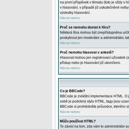
na první příspěvek v tématu (toto je vždy 
v hlasování, v případě již uskutečněné volb
výsledky hlasování.
Návrat nahoru
Proč se nemohu dostat k fóru?
Některá fóra mohou být znepřístupněna určitý
poskytnout jen moderátor a administrátor, tak
Návrat nahoru
Proč nemohu hlasovat v anketě?
Hlasovat mohou jen registrovaní uživatelé (
přístup nebo je hlasování již ukončeno.
Návrat nahoru
Co je BBCode?
BBCode je zvláštní implementace HTML. O je
sobě je podobný stylu HTML, tagy jsou uzavřen
BBCode si prohlédněte průvodce, kterého si
Návrat nahoru
Můžu používat HTML?
To závisí na tom, zda vám to administrátor po