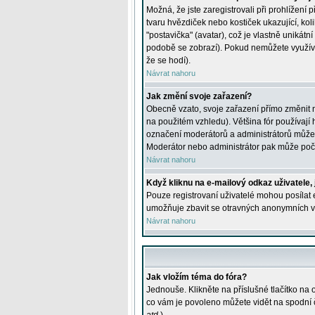
Možná, že jste zaregistrovali při prohlížení
tvaru hvězdiček nebo kostiček ukazující, kol
"postavička" (avatar), což je vlastně unikátn
podobě se zobrazí). Pokud nemůžete využívat 
že se hodí).
Návrat nahoru
Jak změní svoje zařazení?
Obecně vzato, svoje zařazení přímo změnit 
na použitém vzhledu). Většina fór používají h
označení moderátorů a administrátorů může m
Moderátor nebo administrátor pak může počet
Návrat nahoru
Když kliknu na e-mailový odkaz uživatele,
Pouze registrovaní uživatelé mohou posílat e
umožňuje zbavit se otravných anonymních vzk
Návrat nahoru
Jak vložím téma do fóra?
Jednouše. Klikněte na příslušné tlačítko na
co vám je povoleno můžete vidět na spodní 