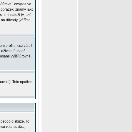
í úrovní, obvykle ve
ší obrázek, známý jako
s nimi naloží (v jaké
t na důvody (věříme,
m profilu, což záleží
 uživatelů, např.
osáhli vyšší úrovně.
volil). Toto opatření
pět do diskuze. To,
at v tomto fóru,