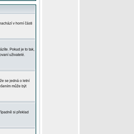
achází v horní části
íte. Pokud je to tak,
vaní uživatelé.
že se jedná o letní
Řešením může být
řípadně si překlad