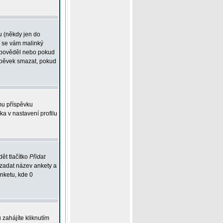
u (někdy jen do
í se vám malinký
odpověděl nebo pokud
íspěvek smazat, pokud
mu příspěvku
ka v nastavení profilu
ět tlačítko
Přidat
 zadat název ankety a
anketu, kde 0
zahájíte kliknutím