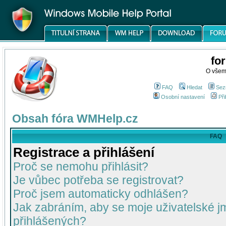
fo
O všem
FAQ
Hledat
Sez
Osobní nastavení
Při
Obsah fóra WMHelp.cz
FAQ
Registrace a přihlášení
Proč se nemohu přihlásit?
Je vůbec potřeba se registrovat?
Proč jsem automaticky odhlášen?
Jak zabráním, aby se moje uživatelské 
přihlášených?