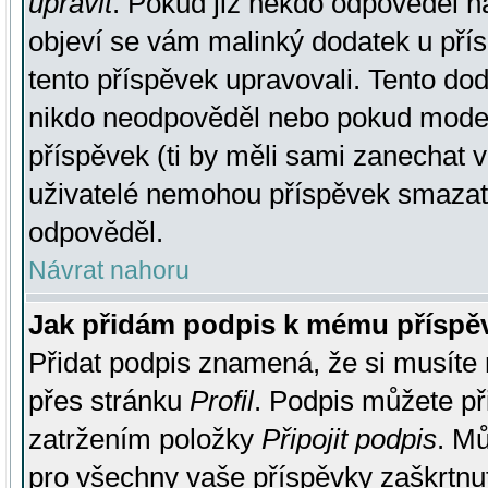
upravit
. Pokud již někdo odpověděl na
objeví se vám malinký dodatek u přísp
tento příspěvek upravovali. Tento do
nikdo neodpověděl nebo pokud moderá
příspěvek (ti by měli sami zanechat v
uživatelé nemohou příspěvek smazat,
odpověděl.
Návrat nahoru
Jak přidám podpis k mému příspě
Přidat podpis znamená, že si musíte n
přes stránku
Profil
. Podpis můžete p
zatržením položky
Připojit podpis
. Mů
pro všechny vaše příspěvky zaškrtnut