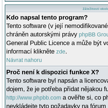
Záležitosti oko
Kdo napsal tento program?
Tento software (v její nemodifikované
chráněn autorskými právy
phpBB Gro
General Public Licence a může být vo
informací klikněte
.
zde
Návrat nahoru
Proč není k dispozici funkce X?
Tento software byl napsán a licenco
dojem, že je potřeba přidat nějakou f
a ověřte si, co 
http://www.phpbb.com
nevkládejte tyto požadavky na fóru