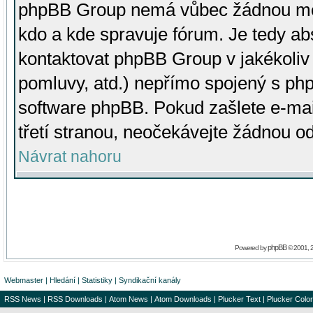
phpBB Group nemá vůbec žádnou moc 
kdo a kde spravuje fórum. Je tedy a
kontaktovat phpBB Group v jakékoliv p
pomluvy, atd.) nepřímo spojený s p
software phpBB. Pokud zašlete e-mai
třetí stranou, neočekávejte žádnou o
Návrat nahoru
phpBB
Powered by
© 2001, 
Webmaster
|
Hledání
|
Statistiky
|
Syndikační kanály
RSS News
|
RSS Downloads
|
Atom News
|
Atom Downloads
|
Plucker Text
|
Plucker Color