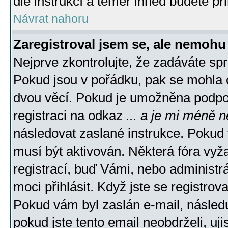
dle instrukcí a téměř ihned budete př
Návrat nahoru
Zaregistroval jsem se, ale nemohu 
Nejprve zkontrolujte, že zadáváte sp
Pokud jsou v pořádku, pak se mohla o
dvou věcí. Pokud je umožněna podpora
registraci na odkaz
... a je mi méně n
následovat zaslané instrukce. Pokud t
musí být aktivován. Některá fóra vyž
registrací, buď Vámi, nebo administr
moci přihlásit. Když jste se registrova
Pokud vám byl zaslán e-mail, násled
pokud jste tento email neobdrželi, uj