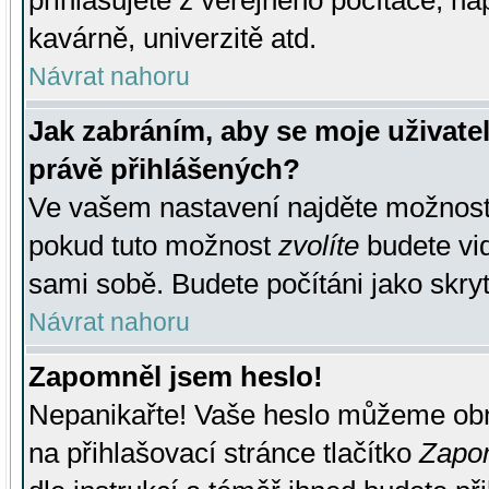
přihlašujete z veřejného počítače, na
kavárně, univerzitě atd.
Návrat nahoru
Jak zabráním, aby se moje uživate
právě přihlášených?
Ve vašem nastavení najděte možnos
pokud tuto možnost
zvolíte
budete vid
sami sobě. Budete počítáni jako skryt
Návrat nahoru
Zapomněl jsem heslo!
Nepanikařte! Vaše heslo můžeme obn
na přihlašovací stránce tlačítko
Zapom