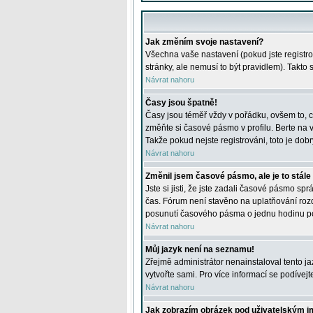
Jak změním svoje nastavení?
Všechna vaše nastavení (pokud jste registro
stránky, ale nemusí to být pravidlem). Takto
Návrat nahoru
Časy jsou špatně!
Časy jsou téměř vždy v pořádku, ovšem to, c
změňte si časové pásmo v profilu. Berte na
Takže pokud nejste registrováni, toto je dobr
Návrat nahoru
Změnil jsem časové pásmo, ale je to stále
Jste si jisti, že jste zadali časové pásmo sp
čas. Fórum není stavěno na uplatňování roz
posunutí časového pásma o jednu hodinu po 
Návrat nahoru
Můj jazyk není na seznamu!
Zřejmě administrátor nenainstaloval tento jaz
vytvořte sami. Pro více informací se podívej
Návrat nahoru
Jak zobrazím obrázek pod uživatelským 