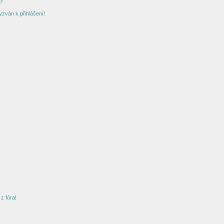
?
yzván k přihlášení!
z fóra!