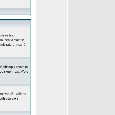
adě se tato
yloučeni a stále se
ministrátora, možná
á přístup k ostatním
o skupin, atd. Vřele
nit zneužití vašeho
přihlašujete z