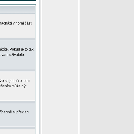
achází v horní části
íte. Pokud je to tak,
vaní uživatelé.
že se jedná o letní
Řešením může být
řípadně si překlad