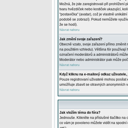
Možná, že jste zaregistrovali při prohlížení
tvaru hvězdiček nebo kostiček ukazující, kol
"postavička" (avatar), což je vlastně unikátn
podobě se zobrazí). Pokud nemůžete využívat 
že se hodí).
Návrat nahoru
Jak změní svoje zařazení?
Obecně vzato, svoje zařazení přímo změnit 
na použitém vzhledu). Většina fór používají h
označení moderátorů a administrátorů může m
Moderátor nebo administrátor pak může počet
Návrat nahoru
Když kliknu na e-mailový odkaz uživatele,
Pouze registrovaní uživatelé mohou posílat e
umožňuje zbavit se otravných anonymních vzk
Návrat nahoru
Jak vložím téma do fóra?
Jednouše. Klikněte na příslušné tlačítko na
co vám je povoleno můžete vidět na spodní 