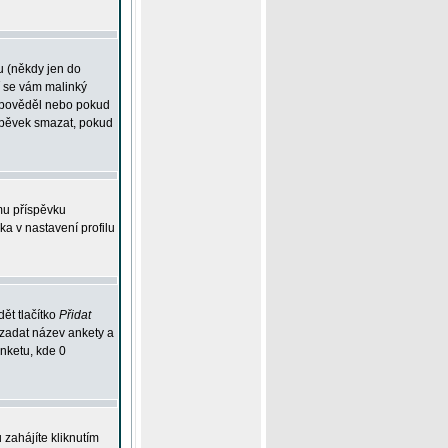
u (někdy jen do
í se vám malinký
odpověděl nebo pokud
íspěvek smazat, pokud
mu příspěvku
ka v nastavení profilu
ět tlačítko
Přidat
 zadat název ankety a
anketu, kde 0
zahájíte kliknutím