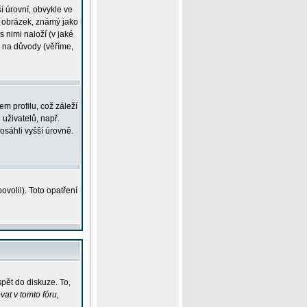
í úrovní, obvykle ve
ší obrázek, známý jako
s nimi naloží (v jaké
t na důvody (věříme,
m profilu, což záleží
 uživatelů, např.
osáhli vyšší úrovně.
volil). Toto opatření
pět do diskuze. To,
at v tomto fóru,