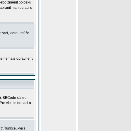
 nebo změnit položku
abránit manipulaci s
rizaci, kterou může
ejmě nemáte oprávněný
ky). BBCode sám o
Pro více informací o
tní
funkce, která