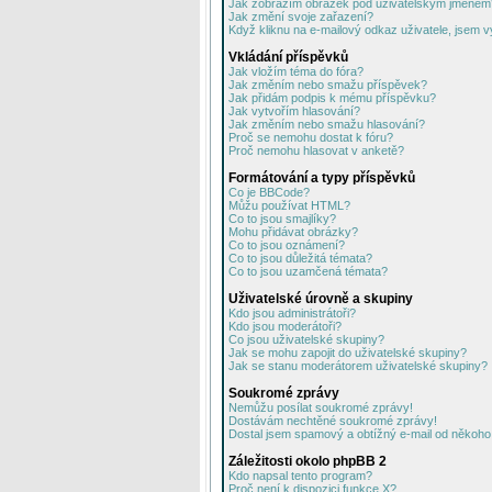
Jak zobrazím obrázek pod uživatelským jménem
Jak změní svoje zařazení?
Když kliknu na e-mailový odkaz uživatele, jsem v
Vkládání příspěvků
Jak vložím téma do fóra?
Jak změním nebo smažu příspěvek?
Jak přidám podpis k mému příspěvku?
Jak vytvořím hlasování?
Jak změním nebo smažu hlasování?
Proč se nemohu dostat k fóru?
Proč nemohu hlasovat v anketě?
Formátování a typy příspěvků
Co je BBCode?
Můžu používat HTML?
Co to jsou smajlíky?
Mohu přidávat obrázky?
Co to jsou oznámení?
Co to jsou důležitá témata?
Co to jsou uzamčená témata?
Uživatelské úrovně a skupiny
Kdo jsou administrátoři?
Kdo jsou moderátoři?
Co jsou uživatelské skupiny?
Jak se mohu zapojit do uživatelské skupiny?
Jak se stanu moderátorem uživatelské skupiny?
Soukromé zprávy
Nemůžu posílat soukromé zprávy!
Dostávám nechtěné soukromé zprávy!
Dostal jsem spamový a obtížný e-mail od někoho 
Záležitosti okolo phpBB 2
Kdo napsal tento program?
Proč není k dispozici funkce X?