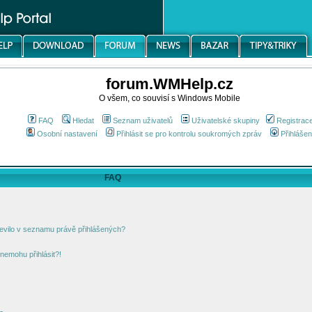
forum.WMHelp.cz
O všem, co souvisí s Windows Mobile
FAQ
Hledat
Seznam uživatelů
Uživatelské skupiny
Registrac
Osobní nastavení
Přihlásit se pro kontrolu soukromých zpráv
Přihlášen
FAQ
jevilo v seznamu právě přihlášených?
nemohu přihlásit?!
!