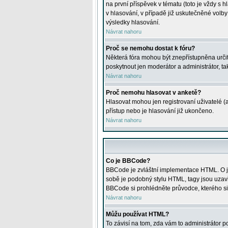
na první příspěvek v tématu (toto je vždy 
v hlasování, v případě již uskutečněné volb
výsledky hlasování.
Návrat nahoru
Proč se nemohu dostat k fóru?
Některá fóra mohou být znepřístupněna určitý
poskytnout jen moderátor a administrátor, tak
Návrat nahoru
Proč nemohu hlasovat v anketě?
Hlasovat mohou jen registrovaní uživatelé (
přístup nebo je hlasování již ukončeno.
Návrat nahoru
Co je BBCode?
BBCode je zvláštní implementace HTML. O je
sobě je podobný stylu HTML, tagy jsou uzavřen
BBCode si prohlédněte průvodce, kterého si
Návrat nahoru
Můžu používat HTML?
To závisí na tom, zda vám to administrátor po