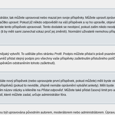
trátor, tak můžete upravovat nebo mazat jen svoje příspěvky. Můžete upravit zpráv
lačítko
upravit
. Pokud již někdo odpověděl na váš příspěvek a vy ho upravíte, objev
t jste tento příspěvek upravovali. Tento dodatek se neobjeví, pokud zatím nikdo ne
k (ti by měli sami zanechat vzkaz proč jej změnili). Normální uživatelé nemohou př
nějaký vytvořit. To uděláte přes stránku
Profil
. Podpis můžete přidat k právě psané
vněž přidat stejný podpis pro všechny vaše příspěvky zaškrtnutím příslušného políč
spěvkům odstraněním tohoto zaškrtnutí).
dáte nový příspěvek (nebo upravujete první příspěvek, pokud můžete) měli byste vid
íspěvků (pokud to nevidíte, zřejmě nemáte oprávnění vytvářet ankety). Měli byste
ím název otázky a klikněte na
Přidat odpověď
. Můžete také přidat časový limit pro 
které můžete zadat, určuje administrátor fóra.
ohou být upravována původním autorem, moderátorem nebo administrátorem. Úpravu 