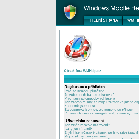
Obsah fóra WMHelp.cz
Registrace a přihlášení
Proč se nemohu přihlásit?
Je vůbec potřeba se registrovat?
Proč jsem automaticky odhlášen?
Jak zabráním, aby se moje uživatelské jméno ob
Zapomněl jsem heslo!
Zaregistroval jsem se, ale nemohu se přihlásit!
V minulosti jsem se zaregistroval, ovšem nyní se 
Uživatelská nastavení
Jak změním svoje nastavení?
Časy jsou špatně!
Změnil jsem časové pásmo, ale je to stále špatně
Můj jazyk není na seznamu!