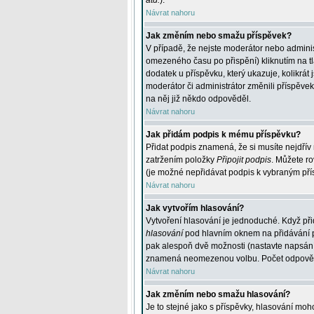
atd.
).
Návrat nahoru
Jak změním nebo smažu příspěvek?
V případě, že nejste moderátor nebo adminis
omezeného času po přispění) kliknutím na t
dodatek u příspěvku, který ukazuje, kolikrá
moderátor či administrátor změnili příspěve
na něj již někdo odpověděl.
Návrat nahoru
Jak přidám podpis k mému příspěvku?
Přidat podpis znamená, že si musíte nejdřív 
zatržením položky
Připojit podpis
. Můžete ro
(je možné nepřidávat podpis k vybraným pří
Návrat nahoru
Jak vytvořím hlasování?
Vytvoření hlasování je jednoduché. Když při
hlasování
pod hlavním oknem na přidávání př
pak alespoň dvě možnosti (nastavte napsán
znamená neomezenou volbu. Počet odpovědí, 
Návrat nahoru
Jak změním nebo smažu hlasování?
Je to stejné jako s příspěvky, hlasování m