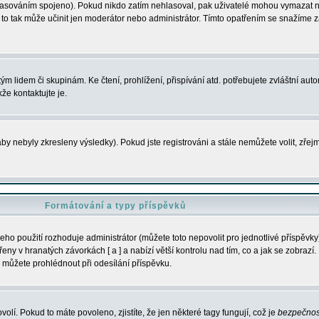
s hlasováním spojeno). Pokud nikdo zatím nehlasoval, pak uživatelé mohou vymazat
y to tak může učinit jen moderátor nebo administrátor. Tímto opatřením se snažíme z
m lidem či skupinám. Ke čtení, prohlížení, přispívání atd. potřebujete zvláštní auto
že kontaktujte je.
aby nebyly zkresleny výsledky). Pokud jste registrováni a stále nemůžete volit, zř
Formátování a typy příspěvků
ho použití rozhoduje administrátor (můžete toto nepovolit pro jednotlivé příspěv
y v hranatých závorkách [ a ] a nabízí větší kontrolu nad tím, co a jak se zobrazí. 
 můžete prohlédnout při odesílání příspěvku.
volí. Pokud to máte povoleno, zjistíte, že jen některé tagy fungují, což je
bezpečnos