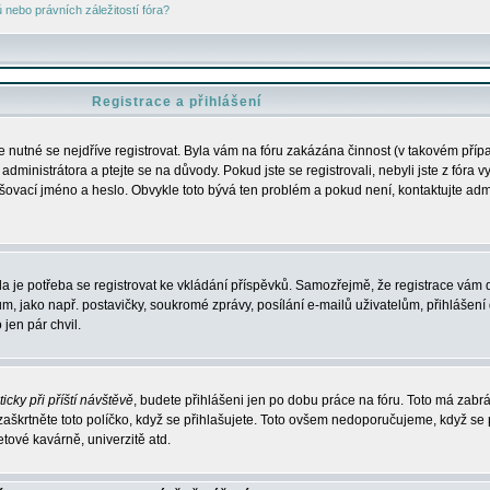
nebo právních záležitostí fóra?
Registrace a přihlášení
je nutné se nejdříve registrovat. Byla vám na fóru zakázána činnost (v takovém příp
dministrátora a ptejte se na důvody. Pokud jste se registrovali, nebyli jste z fóra v
lašovací jméno a heslo. Obvykle toto bývá ten problém a pokud není, kontaktujte ad
da je potřeba se registrovat ke vkládání příspěvků. Samozřejmě, že registrace vám d
ako např. postavičky, soukromé zprávy, posílání e-mailů uživatelům, přihlášení d
jen pár chvil.
icky při příští návštěvě
, budete přihlášeni jen po dobu práce na fóru. Toto má zabrá
 zaškrtněte toto políčko, když se přihlašujete. Toto ovšem nedoporučujeme, když se 
etové kavárně, univerzitě atd.