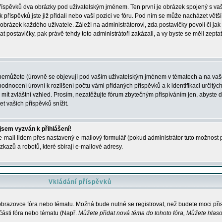
 příspěvků dva obrázky pod uživatelským jménem. Ten první je obrázek spojený s vaš
ik příspěvků jste již přidali nebo vaší pozici ve fóru. Pod ním se může nacházet vět
í obrázek každého uživatele. Záleží na administrátorovi, zda postavičky povolí či jak 
postavičky, pak právě tehdy toto administrátoři zakázali, a vy byste se měli zepta
nemůžete (úrovně se objevují pod vaším uživatelským jménem v tématech a na vaše
odnocení úrovní k rozlišení počtu vámi přidaných příspěvků a k identifikaci určitých
ít zvláštní vzhled. Prosím, nezatěžujte fórum zbytečným přispíváním jen, abyste d
 vašich příspěvků snížit.
 jsem vyzván k přihlášení!
-mail lidem přes nastavený e-mailový formulář (pokud administrátor tuto možnost po
azů a robotů, které sbírají e-mailové adresy.
Vkládání příspěvků
 obrazovce fóra nebo tématu. Možná bude nutné se registrovat, než budete moci přis
části fóra nebo tématu (Např.
Můžete přidat nová téma do tohoto fóra, Můžete hlasov