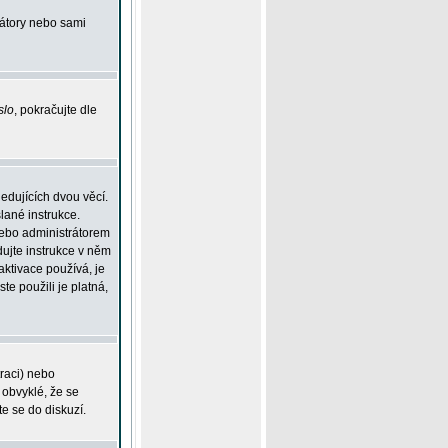
rátory nebo sami
slo
, pokračujte dle
edujících dvou věcí.
lané instrukce.
 nebo administrátorem
dujte instrukce v něm
aktivace používá, je
ste použili je platná,
traci) nebo
 obvyklé, že se
te se do diskuzí.