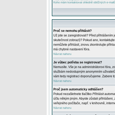
Koho mám kontaktovat ohledně obtížných e-mailů 
Proč se nemohu přihlásit?
Už jste se zaregistrovali? Před přihlášením 
skutečnost zobrazí)? Pokud ano, kontaktujte a
nemůžete přihlásit, znovu zkontrolujte přih
má chybné nastavení fóra.
Návrat nahoru
Je vůbec potřeba se registrovat?
Nemusíte. Vše je na administrátorovi fóra, z
službám nedostupným anonymním uživatelům, j
vám tedy registraci doporučujeme. Zabere to 
Návrat nahoru
Proč jsem automaticky odhlášen?
Pokud nezaškrtnete tlačítko
Přihlásit automat
účtu někým jiným. Abyste zůstali přihlášeni,
veřejného počítače, např. v knihovně, intern
Návrat nahoru