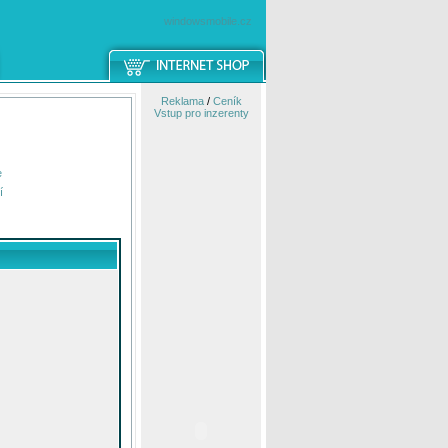
windowsmobile.cz
Reklama
/
Ceník
Vstup pro inzerenty
e
í