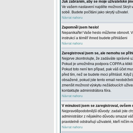
Jak zabráním, aby se moje uživatelské jm
Ve vašem nastavení najděte možnost
Skrýt 
sobě. Budete počítáni jako skrytý uživatel.
Návrat nahoru
Zapomněl jsem heslo!
Nepanikařte! Vaše heslo můžeme obnovit. V 
instrukcí a téměř ihned budete přihlášeni
Návrat nahoru
Zaregistroval jsem se, ale nemohu se přihl
Nejprve zkontrolujte, že zadáváte správné u
Pokud je umožněna podpora COPPA a klikli j
Pokud toto není ten případ, pak váš účet mus
před tím, než se budete moci přihlásit. Když 
obsažené, pokud jste tento email neobdrželi
zmenšit možnost výskytu
nežádoucích
uživat
kontaktujte administrátora fóra.
Návrat nahoru
V minulosti jsem se zaregistroval, ovšem 
Nejpravděpodobnější důvody: zadali jste chyb
administrátor z nějakého důvodu smazal váš ú
pravidelně odstraňují uživatelé, kteří ničím 
Návrat nahoru