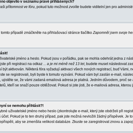
éno objevilo v seznamu právě přihlášených?
vaši přítomnost ve fóru
, pokud tuto možnost
zvolíte
budete viditelní jen pro administ
tomto případě zmáčkněte na přihlašovací stránce tlačítko
Zapomněl jsem svoje he
ásit!
živatelské jméno a heslo. Pokud jsou v pořádku, pak se mohla odehrát jedna z násl
ste při registraci na odkaz
... a je mi méně než 13 let
, budete muset následovat zas
í být aktivován. Některá fóra vyžadují aktivaci všech nových registrací, buď Vámi,
jste se registrovali, byli byste k tomuto vyzváni. Pokud vám byl zaslán e-mail, násle
, ujistěte se, že vámi zadaná emailová adresa je platná. Jedním důvodem, proč se 
elů, kteří se snaží pouze obtěžovat. Pokud si jste jisti, že e-mailová adresa, kterou j
nyní se nemohu přihlásit?!
né uživatelské jméno nebo heslo (zkontrolujte e-mail, který jste obdrželi při regis
čet. Pokud je to ten druhý případ, pak jste možná nevložili žádný příspěvek. Je to
nepřispěli, aby se zmenšila velikost databáze. Zkuste se zaregistrovat znovu a zapoj