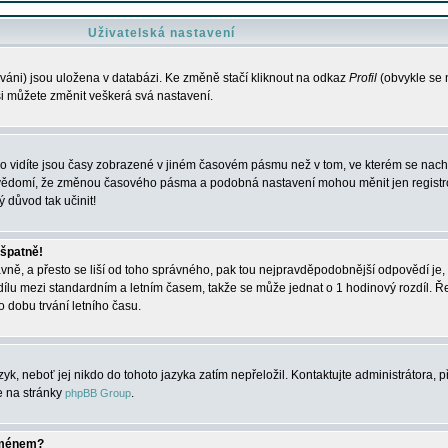
Uživatelská nastavení
váni) jsou uložena v databázi. Ke změně stačí kliknout na odkaz
Profil
(obvykle se n
 si můžete změnit veškerá svá nastavení.
o vidíte jsou časy zobrazené v jiném časovém pásmu než v tom, ve kterém se nacház
 vědomí, že změnou časového pásma a podobná nastavení mohou měnit jen registro
ý důvod tak učinit!
 špatně!
rávně, a přesto se liší od toho správného, pak tou nejpravděpodobnější odpovědí je, 
dílu mezi standardním a letním časem, takže se může jednat o 1 hodinový rozdíl. 
dobu trvání letního času.
yk, neboť jej nikdo do tohoto jazyka zatím nepřeložil. Kontaktujte administrátora, p
te na stránky
.
phpBB Group
jménem?