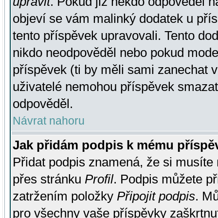
upravit
. Pokud již někdo odpověděl na
objeví se vám malinký dodatek u přísp
tento příspěvek upravovali. Tento do
nikdo neodpověděl nebo pokud moderá
příspěvek (ti by měli sami zanechat v
uživatelé nemohou příspěvek smazat,
odpověděl.
Návrat nahoru
Jak přidám podpis k mému příspě
Přidat podpis znamená, že si musíte n
přes stránku
Profil
. Podpis můžete p
zatržením položky
Připojit podpis
. Mů
pro všechny vaše příspěvky zaškrtnut