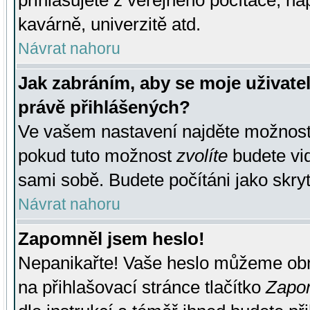
přihlašujete z veřejného počítače, na
kavárně, univerzitě atd.
Návrat nahoru
Jak zabráním, aby se moje uživate
právě přihlášených?
Ve vašem nastavení najděte možnos
pokud tuto možnost
zvolíte
budete vid
sami sobě. Budete počítáni jako skryt
Návrat nahoru
Zapomněl jsem heslo!
Nepanikařte! Vaše heslo můžeme obn
na přihlašovací stránce tlačítko
Zapom