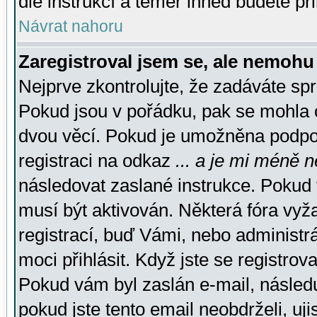
dle instrukcí a téměř ihned budete př
Návrat nahoru
Zaregistroval jsem se, ale nemohu 
Nejprve zkontrolujte, že zadáváte sp
Pokud jsou v pořádku, pak se mohla o
dvou věcí. Pokud je umožněna podpora
registraci na odkaz
... a je mi méně n
následovat zaslané instrukce. Pokud t
musí být aktivován. Některá fóra vyž
registrací, buď Vámi, nebo administr
moci přihlásit. Když jste se registrova
Pokud vám byl zaslán e-mail, násled
pokud jste tento email neobdrželi, uj