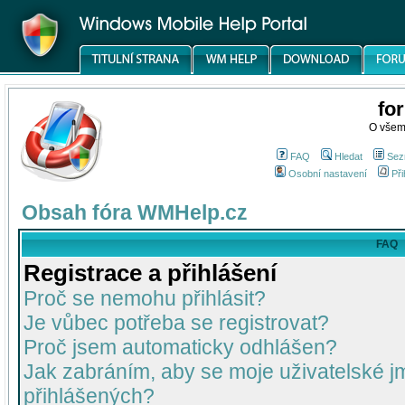
fo
O všem
FAQ
Hledat
Sez
Osobní nastavení
Při
Obsah fóra WMHelp.cz
FAQ
Registrace a přihlášení
Proč se nemohu přihlásit?
Je vůbec potřeba se registrovat?
Proč jsem automaticky odhlášen?
Jak zabráním, aby se moje uživatelské 
přihlášených?