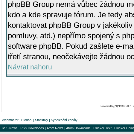
phpBB Group nemá vůbec žádnou moc 
kdo a kde spravuje fórum. Je tedy a
kontaktovat phpBB Group v jakékoliv p
pomluvy, atd.) nepřímo spojený s p
software phpBB. Pokud zašlete e-mai
třetí stranou, neočekávejte žádnou o
Návrat nahoru
phpBB
Powered by
© 2001, 
Webmaster
|
Hledání
|
Statistiky
|
Syndikační kanály
RSS News
|
RSS Downloads
|
Atom News
|
Atom Downloads
|
Plucker Text
|
Plucker Color