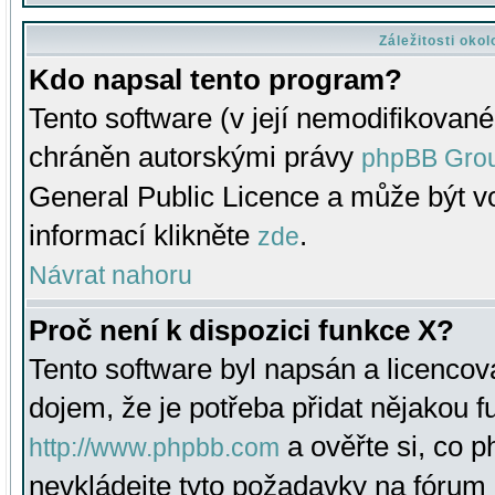
Záležitosti oko
Kdo napsal tento program?
Tento software (v její nemodifikované
chráněn autorskými právy
phpBB Gro
General Public Licence a může být vo
informací klikněte
.
zde
Návrat nahoru
Proč není k dispozici funkce X?
Tento software byl napsán a licenco
dojem, že je potřeba přidat nějakou f
a ověřte si, co 
http://www.phpbb.com
nevkládejte tyto požadavky na fóru