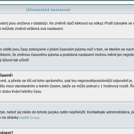
Uživatelská nastavení
váni) jsou uložena v databázi. Ke změně stačí kliknout na odkaz
Profil
(obvykle se n
 si můžete změnit veškerá svá nastavení.
o vidíte jsou časy zobrazené v jiném časovém pásmu než v tom, ve kterém se nacház
 vědomí, že změnou časového pásma a podobná nastavení mohou měnit jen registro
ý důvod tak učinit!
 špatně!
rávně, a přesto se liší od toho správného, pak tou nejpravděpodobnější odpovědí je, 
dílu mezi standardním a letním časem, takže se může jednat o 1 hodinový rozdíl. 
dobu trvání letního času.
yk, neboť jej nikdo do tohoto jazyka zatím nepřeložil. Kontaktujte administrátora, p
te na stránky
.
phpBB Group
jménem?