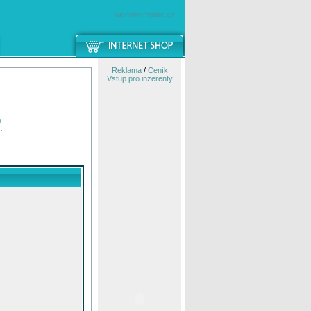
windowsmobile.cz
Reklama
/
Ceník
Vstup pro inzerenty
e
í