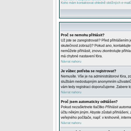
Koho mám kontaktovat ohledně obtížných e-mailů 
Proč se nemohu přihlásit?
Už jste se zaregistrovali? Před přihlášením 
skutečnost zobrazí)? Pokud ano, kontaktujte a
nemůžete přihlásit, znovu zkontrolujte přih
má chybné nastavení fóra.
Návrat nahoru
Je vůbec potřeba se registrovat?
Nemusíte. Vše je na administrátorovi fóra, z
službám nedostupným anonymním uživatelům, j
vám tedy registraci doporučujeme. Zabere to 
Návrat nahoru
Proč jsem automaticky odhlášen?
Pokud nezaškrtnete tlačítko
Přihlásit automat
účtu někým jiným. Abyste zůstali přihlášeni,
veřejného počítače, např. v knihovně, intern
Návrat nahoru