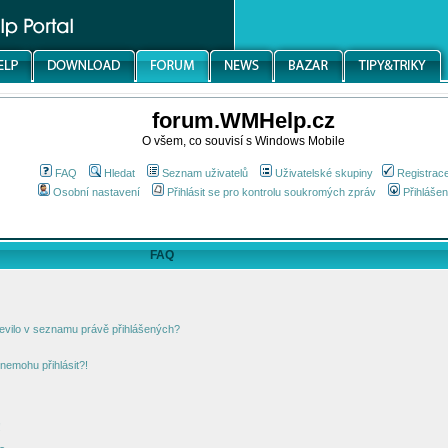
forum.WMHelp.cz
O všem, co souvisí s Windows Mobile
FAQ
Hledat
Seznam uživatelů
Uživatelské skupiny
Registrac
Osobní nastavení
Přihlásit se pro kontrolu soukromých zpráv
Přihlášen
FAQ
jevilo v seznamu právě přihlášených?
nemohu přihlásit?!
!