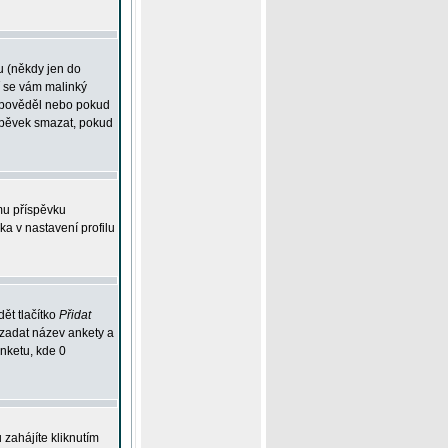
u (někdy jen do
í se vám malinký
odpověděl nebo pokud
íspěvek smazat, pokud
mu příspěvku
ka v nastavení profilu
ět tlačítko
Přidat
 zadat název ankety a
anketu, kde 0
zahájíte kliknutím