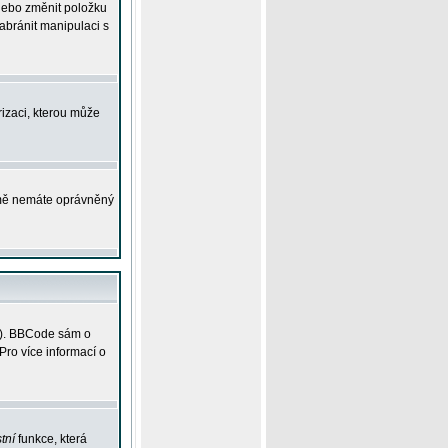
 nebo změnit položku
abránit manipulaci s
rizaci, kterou může
ejmě nemáte oprávněný
ky). BBCode sám o
Pro více informací o
tní
funkce, která