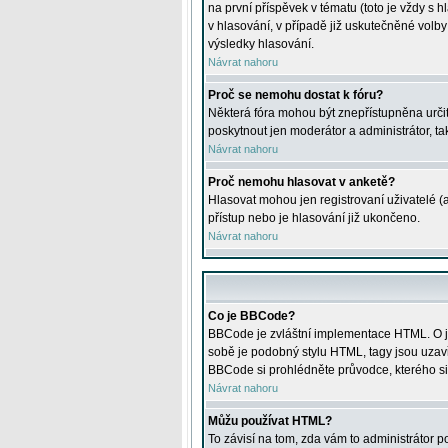
na první příspěvek v tématu (toto je vždy 
v hlasování, v případě již uskutečněné volb
výsledky hlasování.
Návrat nahoru
Proč se nemohu dostat k fóru?
Některá fóra mohou být znepřístupněna určitý
poskytnout jen moderátor a administrátor, tak
Návrat nahoru
Proč nemohu hlasovat v anketě?
Hlasovat mohou jen registrovaní uživatelé (
přístup nebo je hlasování již ukončeno.
Návrat nahoru
Co je BBCode?
BBCode je zvláštní implementace HTML. O je
sobě je podobný stylu HTML, tagy jsou uzavřen
BBCode si prohlédněte průvodce, kterého si
Návrat nahoru
Můžu používat HTML?
To závisí na tom, zda vám to administrátor po