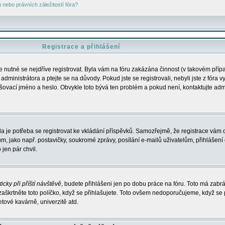
nebo právních záležitostí fóra?
Registrace a přihlášení
je nutné se nejdříve registrovat. Byla vám na fóru zakázána činnost (v takovém příp
dministrátora a ptejte se na důvody. Pokud jste se registrovali, nebyli jste z fóra v
lašovací jméno a heslo. Obvykle toto bývá ten problém a pokud není, kontaktujte ad
da je potřeba se registrovat ke vkládání příspěvků. Samozřejmě, že registrace vám d
ako např. postavičky, soukromé zprávy, posílání e-mailů uživatelům, přihlášení d
jen pár chvil.
icky při příští návštěvě
, budete přihlášeni jen po dobu práce na fóru. Toto má zabrá
 zaškrtněte toto políčko, když se přihlašujete. Toto ovšem nedoporučujeme, když se 
etové kavárně, univerzitě atd.