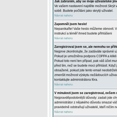
Jak zabráním, aby se moje uživatelské jm
Ve vašem nastavení najděte možnost
Skrýt 
sobě. Budete počítáni jako skrytý uživatel.
Návrat nahoru
Zapomněl jsem heslo!
Nepanikařte! Vaše heslo můžeme obnovit. V 
instrukcí a téměř ihned budete přihlášeni
Návrat nahoru
Zaregistroval jsem se, ale nemohu se přihl
Nejprve zkontrolujte, že zadáváte správné u
Pokud je umožněna podpora COPPA a klikli j
Pokud toto není ten případ, pak váš účet mus
před tím, než se budete moci přihlásit. Když 
obsažené, pokud jste tento email neobdrželi
zmenšit možnost výskytu
nežádoucích
uživat
kontaktujte administrátora fóra.
Návrat nahoru
V minulosti jsem se zaregistroval, ovšem 
Nejpravděpodobnější důvody: zadali jste chyb
administrátor z nějakého důvodu smazal váš ú
pravidelně odstraňují uživatelé, kteří ničím 
Návrat nahoru