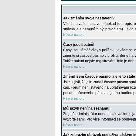
Jak změním svoje nastavení?
Všechna vaše nastavení (pokud jste registro
stránky, ale nemusí to být pravidlem). Takto
Návrat nahoru
Časy jsou špatně!
Časy jsou téměř vždy v pořádku, ovšem to, c
změňte si časové pásmo v profilu. Berte na
Takže pokud nejste registrováni, toto je dobr
Návrat nahoru
Změnil jsem časové pásmo, ale je to stále
Jste si jisti, že jste zadali časové pásmo sp
čas. Fórum není stavěno na uplatňování roz
posunutí časového pásma o jednu hodinu po 
Návrat nahoru
Můj jazyk není na seznamu!
Zřejmě administrátor nenainstaloval tento jaz
vytvořte sami. Pro více informací se podívej
Návrat nahoru
Jak zobrazím obrázek pod uživatelským 