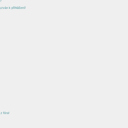
?
yzván k přihlášení!
z fóra!