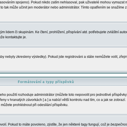
s hlasováním spojeno). Pokud nikdo zatím nehlasoval, pak uživatelé mohou vymazat
y to tak může učinit jen moderátor nebo administrátor. Tímto opatřením se snažíme z
m lidem či skupinám. Ke čtení, prohlížení, přispívání atd. potřebujete zvláštní auto
že kontaktujte je.
aby nebyly zkresleny výsledky). Pokud jste registrováni a stále nemůžete volit, zř
Formátování a typy příspěvků
ho použití rozhoduje administrátor (můžete toto nepovolit pro jednotlivé příspěv
y v hranatých závorkách [ a ] a nabízí větší kontrolu nad tím, co a jak se zobrazí. 
 můžete prohlédnout při odesílání příspěvku.
volí. Pokud to máte povoleno, zjistíte, že jen některé tagy fungují, což je
bezpečnos