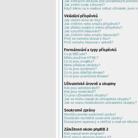
Jak zobrazím obrázek pod uživatelským jménem
Jak změní svoje zařazení?
Když kliknu na e-mailový odkaz uživatele, jsem v
Vkládání příspěvků
Jak vložím téma do fóra?
Jak změním nebo smažu příspěvek?
Jak přidám podpis k mému příspěvku?
Jak vytvořím hlasování?
Jak změním nebo smažu hlasování?
Proč se nemohu dostat k fóru?
Proč nemohu hlasovat v anketě?
Formátování a typy příspěvků
Co je BBCode?
Můžu používat HTML?
Co to jsou smajlíky?
Mohu přidávat obrázky?
Co to jsou oznámení?
Co to jsou důležitá témata?
Co to jsou uzamčená témata?
Uživatelské úrovně a skupiny
Kdo jsou administrátoři?
Kdo jsou moderátoři?
Co jsou uživatelské skupiny?
Jak se mohu zapojit do uživatelské skupiny?
Jak se stanu moderátorem uživatelské skupiny?
Soukromé zprávy
Nemůžu posílat soukromé zprávy!
Dostávám nechtěné soukromé zprávy!
Dostal jsem spamový a obtížný e-mail od někoho 
Záležitosti okolo phpBB 2
Kdo napsal tento program?
Proč není k dispozici funkce X?