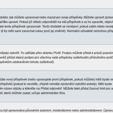
trátor, tak můžete upravovat nebo mazat jen svoje příspěvky. Můžete upravit zpráv
lačítko
upravit
. Pokud již někdo odpověděl na váš příspěvek a vy ho upravíte, objev
t jste tento příspěvek upravovali. Tento dodatek se neobjeví, pokud zatím nikdo ne
k (ti by měli sami zanechat vzkaz proč jej změnili). Normální uživatelé nemohou př
nějaký vytvořit. To uděláte přes stránku
Profil
. Podpis můžete přidat k právě psané
vněž přidat stejný podpis pro všechny vaše příspěvky zaškrtnutím příslušného políč
spěvkům odstraněním tohoto zaškrtnutí).
dáte nový příspěvek (nebo upravujete první příspěvek, pokud můžete) měli byste vid
íspěvků (pokud to nevidíte, zřejmě nemáte oprávnění vytvářet ankety). Měli byste
ím název otázky a klikněte na
Přidat odpověď
. Můžete také přidat časový limit pro 
které můžete zadat, určuje administrátor fóra.
ohou být upravována původním autorem, moderátorem nebo administrátorem. Úpravu 