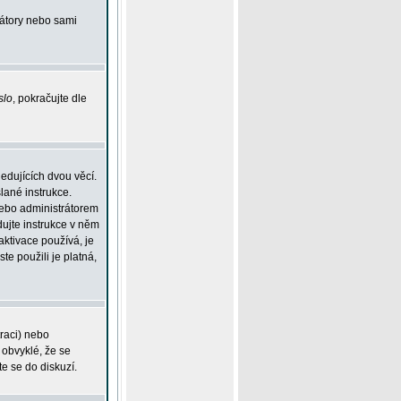
rátory nebo sami
slo
, pokračujte dle
edujících dvou věcí.
lané instrukce.
 nebo administrátorem
dujte instrukce v něm
aktivace používá, je
ste použili je platná,
traci) nebo
 obvyklé, že se
te se do diskuzí.