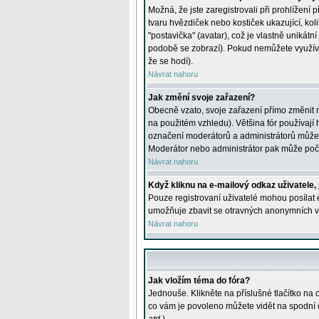
Možná, že jste zaregistrovali při prohlížení
tvaru hvězdiček nebo kostiček ukazující, kol
"postavička" (avatar), což je vlastně unikátn
podobě se zobrazí). Pokud nemůžete využívat 
že se hodí).
Návrat nahoru
Jak změní svoje zařazení?
Obecně vzato, svoje zařazení přímo změnit 
na použitém vzhledu). Většina fór používají h
označení moderátorů a administrátorů může m
Moderátor nebo administrátor pak může počet
Návrat nahoru
Když kliknu na e-mailový odkaz uživatele,
Pouze registrovaní uživatelé mohou posílat e
umožňuje zbavit se otravných anonymních vzk
Návrat nahoru
Jak vložím téma do fóra?
Jednouše. Klikněte na příslušné tlačítko na
co vám je povoleno můžete vidět na spodní 