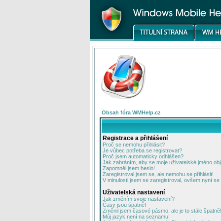
Obsah fóra WMHelp.cz
Registrace a přihlášení
Proč se nemohu přihlásit?
Je vůbec potřeba se registrovat?
Proč jsem automaticky odhlášen?
Jak zabráním, aby se moje uživatelské jméno ob
Zapomněl jsem heslo!
Zaregistroval jsem se, ale nemohu se přihlásit!
V minulosti jsem se zaregistroval, ovšem nyní se 
Uživatelská nastavení
Jak změním svoje nastavení?
Časy jsou špatně!
Změnil jsem časové pásmo, ale je to stále špatně
Můj jazyk není na seznamu!