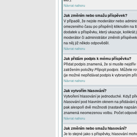
atd.
).
Návrat nahoru
Jak změním nebo smažu příspěvek?
V případě, že nejste moderátor nebo adminis
omezeného času po přispění) kliknutím na t
dodatek u příspěvku, který ukazuje, kolikrá
moderátor či administrátor změnili příspěve
na něj již někdo odpověděl.
Návrat nahoru
Jak přidám podpis k mému příspěvku?
Přidat podpis znamená, že si musíte nejdřív 
zatržením položky
Připojit podpis
. Můžete ro
(je možné nepřidávat podpis k vybraným pří
Návrat nahoru
Jak vytvořím hlasování?
Vytvoření hlasování je jednoduché. Když při
hlasování
pod hlavním oknem na přidávání př
pak alespoň dvě možnosti (nastavte napsán
znamená neomezenou volbu. Počet odpovědí, 
Návrat nahoru
Jak změním nebo smažu hlasování?
Je to stejné jako s příspěvky, hlasování m