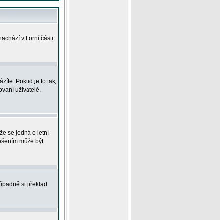
achází v horní části
íte. Pokud je to tak,
vaní uživatelé.
že se jedná o letní
Řešením může být
řípadně si překlad