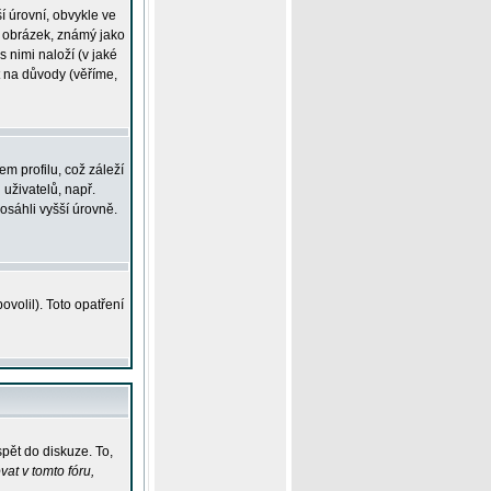
í úrovní, obvykle ve
ší obrázek, známý jako
s nimi naloží (v jaké
t na důvody (věříme,
m profilu, což záleží
 uživatelů, např.
osáhli vyšší úrovně.
volil). Toto opatření
pět do diskuze. To,
at v tomto fóru,