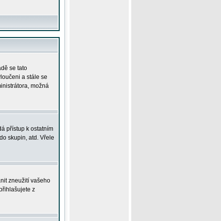
adě se tato
yloučeni a stále se
ministrátora, možná
á přístup k ostatním
o skupin, atd. Vřele
nit zneužití vašeho
přihlašujete z