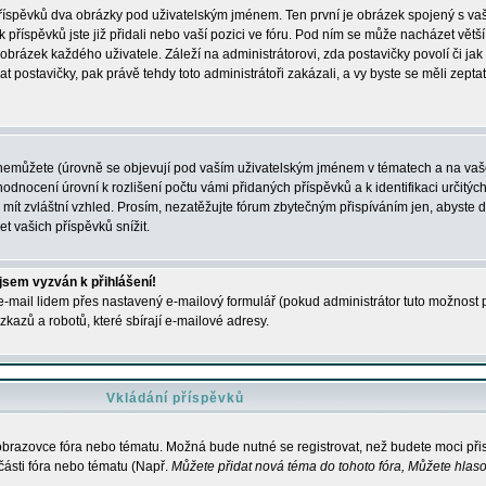
 příspěvků dva obrázky pod uživatelským jménem. Ten první je obrázek spojený s vaš
ik příspěvků jste již přidali nebo vaší pozici ve fóru. Pod ním se může nacházet vět
í obrázek každého uživatele. Záleží na administrátorovi, zda postavičky povolí či jak 
postavičky, pak právě tehdy toto administrátoři zakázali, a vy byste se měli zepta
nemůžete (úrovně se objevují pod vaším uživatelským jménem v tématech a na vaše
odnocení úrovní k rozlišení počtu vámi přidaných příspěvků a k identifikaci určitých
ít zvláštní vzhled. Prosím, nezatěžujte fórum zbytečným přispíváním jen, abyste d
 vašich příspěvků snížit.
 jsem vyzván k přihlášení!
-mail lidem přes nastavený e-mailový formulář (pokud administrátor tuto možnost po
azů a robotů, které sbírají e-mailové adresy.
Vkládání příspěvků
 obrazovce fóra nebo tématu. Možná bude nutné se registrovat, než budete moci přis
části fóra nebo tématu (Např.
Můžete přidat nová téma do tohoto fóra, Můžete hlasov