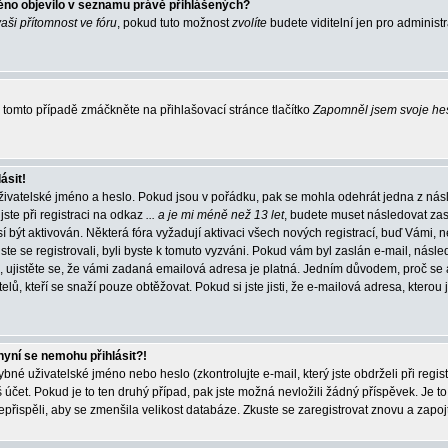
éno objevilo v seznamu právě přihlášených?
vaši přítomnost ve fóru
, pokud tuto možnost
zvolíte
budete viditelní jen pro administ
tomto případě zmáčkněte na přihlašovací stránce tlačítko
Zapomněl jsem svoje he
ásit!
živatelské jméno a heslo. Pokud jsou v pořádku, pak se mohla odehrát jedna z násl
ste při registraci na odkaz
... a je mi méně než 13 let
, budete muset následovat zas
í být aktivován. Některá fóra vyžadují aktivaci všech nových registrací, buď Vámi,
jste se registrovali, byli byste k tomuto vyzváni. Pokud vám byl zaslán e-mail, násle
, ujistěte se, že vámi zadaná emailová adresa je platná. Jedním důvodem, proč se 
elů, kteří se snaží pouze obtěžovat. Pokud si jste jisti, že e-mailová adresa, kterou j
nyní se nemohu přihlásit?!
né uživatelské jméno nebo heslo (zkontrolujte e-mail, který jste obdrželi při regis
čet. Pokud je to ten druhý případ, pak jste možná nevložili žádný příspěvek. Je to
nepřispěli, aby se zmenšila velikost databáze. Zkuste se zaregistrovat znovu a zapoj