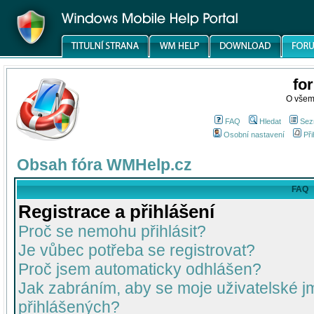
fo
O všem
FAQ
Hledat
Sez
Osobní nastavení
Při
Obsah fóra WMHelp.cz
FAQ
Registrace a přihlášení
Proč se nemohu přihlásit?
Je vůbec potřeba se registrovat?
Proč jsem automaticky odhlášen?
Jak zabráním, aby se moje uživatelské 
přihlášených?