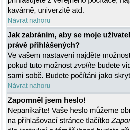
přihlašujete z veřejného počítače, na
kavárně, univerzitě atd.
Návrat nahoru
Jak zabráním, aby se moje uživate
právě přihlášených?
Ve vašem nastavení najděte možnos
pokud tuto možnost
zvolíte
budete vid
sami sobě. Budete počítáni jako skryt
Návrat nahoru
Zapomněl jsem heslo!
Nepanikařte! Vaše heslo můžeme obn
na přihlašovací stránce tlačítko
Zapom