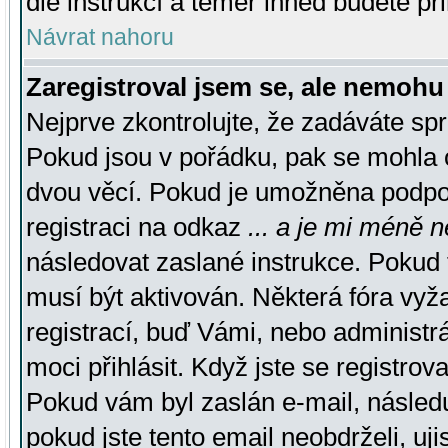
dle instrukcí a téměř ihned budete př
Návrat nahoru
Zaregistroval jsem se, ale nemohu 
Nejprve zkontrolujte, že zadáváte sp
Pokud jsou v pořádku, pak se mohla o
dvou věcí. Pokud je umožněna podpora
registraci na odkaz
... a je mi méně n
následovat zaslané instrukce. Pokud t
musí být aktivován. Některá fóra vyž
registrací, buď Vámi, nebo administr
moci přihlásit. Když jste se registrova
Pokud vám byl zaslán e-mail, násled
pokud jste tento email neobdrželi, uj