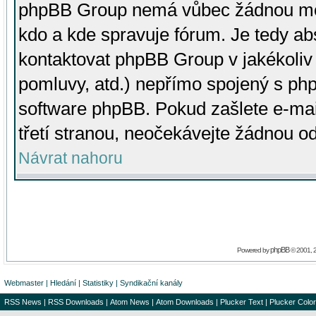
phpBB Group nemá vůbec žádnou moc 
kdo a kde spravuje fórum. Je tedy a
kontaktovat phpBB Group v jakékoliv p
pomluvy, atd.) nepřímo spojený s p
software phpBB. Pokud zašlete e-mai
třetí stranou, neočekávejte žádnou o
Návrat nahoru
phpBB
Powered by
© 2001, 
Webmaster
|
Hledání
|
Statistiky
|
Syndikační kanály
RSS News
|
RSS Downloads
|
Atom News
|
Atom Downloads
|
Plucker Text
|
Plucker Color