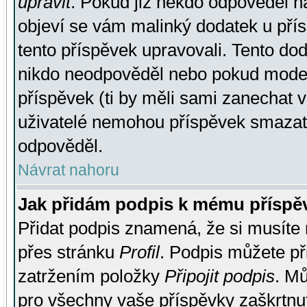
upravit
. Pokud již někdo odpověděl na
objeví se vám malinký dodatek u přísp
tento příspěvek upravovali. Tento do
nikdo neodpověděl nebo pokud moderá
příspěvek (ti by měli sami zanechat v
uživatelé nemohou příspěvek smazat,
odpověděl.
Návrat nahoru
Jak přidám podpis k mému příspě
Přidat podpis znamená, že si musíte n
přes stránku
Profil
. Podpis můžete p
zatržením položky
Připojit podpis
. Mů
pro všechny vaše příspěvky zaškrtnut