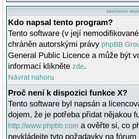
Záležitosti oko
Kdo napsal tento program?
Tento software (v její nemodifikované
chráněn autorskými právy
phpBB Gro
General Public Licence a může být vo
informací klikněte
.
zde
Návrat nahoru
Proč není k dispozici funkce X?
Tento software byl napsán a licenco
dojem, že je potřeba přidat nějakou f
a ověřte si, co 
http://www.phpbb.com
nevkládejte tyto požadavky na fóru