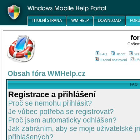
fo
O všem
FAQ
Hledat
Sez
Osobní nastavení
Při
Obsah fóra WMHelp.cz
FAQ
Registrace a přihlášení
Proč se nemohu přihlásit?
Je vůbec potřeba se registrovat?
Proč jsem automaticky odhlášen?
Jak zabráním, aby se moje uživatelské 
přihlášených?