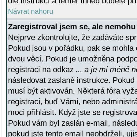
dle instrukcí a téměř ihned budete př
Návrat nahoru
Zaregistroval jsem se, ale nemohu 
Nejprve zkontrolujte, že zadáváte sp
Pokud jsou v pořádku, pak se mohla o
dvou věcí. Pokud je umožněna podpora
registraci na odkaz
... a je mi méně n
následovat zaslané instrukce. Pokud t
musí být aktivován. Některá fóra vyž
registrací, buď Vámi, nebo administr
moci přihlásit. Když jste se registrova
Pokud vám byl zaslán e-mail, násled
pokud jste tento email neobdrželi, uj