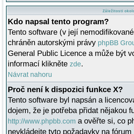
Záležitosti oko
Kdo napsal tento program?
Tento software (v její nemodifikované
chráněn autorskými právy
phpBB Gro
General Public Licence a může být vo
informací klikněte
.
zde
Návrat nahoru
Proč není k dispozici funkce X?
Tento software byl napsán a licenco
dojem, že je potřeba přidat nějakou f
a ověřte si, co 
http://www.phpbb.com
nevkládejte tyto požadavky na fóru