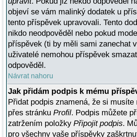
upravit
. Pokud již někdo odpověděl na
objeví se vám malinký dodatek u přísp
tento příspěvek upravovali. Tento do
nikdo neodpověděl nebo pokud moderá
příspěvek (ti by měli sami zanechat v
uživatelé nemohou příspěvek smazat,
odpověděl.
Návrat nahoru
Jak přidám podpis k mému příspě
Přidat podpis znamená, že si musíte n
přes stránku
Profil
. Podpis můžete p
zatržením položky
Připojit podpis
. Mů
pro všechny vaše příspěvky zaškrtnut