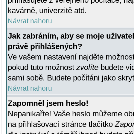
přihlašujete z veřejného počítače, na
kavárně, univerzitě atd.
Návrat nahoru
Jak zabráním, aby se moje uživate
právě přihlášených?
Ve vašem nastavení najděte možnos
pokud tuto možnost
zvolíte
budete vid
sami sobě. Budete počítáni jako skryt
Návrat nahoru
Zapomněl jsem heslo!
Nepanikařte! Vaše heslo můžeme obn
na přihlašovací stránce tlačítko
Zapom