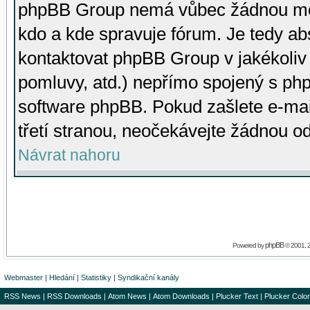
phpBB Group nemá vůbec žádnou moc 
kdo a kde spravuje fórum. Je tedy a
kontaktovat phpBB Group v jakékoliv p
pomluvy, atd.) nepřímo spojený s p
software phpBB. Pokud zašlete e-mai
třetí stranou, neočekávejte žádnou o
Návrat nahoru
phpBB
Powered by
© 2001, 
Webmaster
|
Hledání
|
Statistiky
|
Syndikační kanály
RSS News
|
RSS Downloads
|
Atom News
|
Atom Downloads
|
Plucker Text
|
Plucker Color