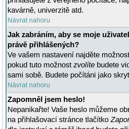
přihlašujete z veřejného počítače, na
kavárně, univerzitě atd.
Návrat nahoru
Jak zabráním, aby se moje uživate
právě přihlášených?
Ve vašem nastavení najděte možnos
pokud tuto možnost
zvolíte
budete vid
sami sobě. Budete počítáni jako skryt
Návrat nahoru
Zapomněl jsem heslo!
Nepanikařte! Vaše heslo můžeme obn
na přihlašovací stránce tlačítko
Zapom