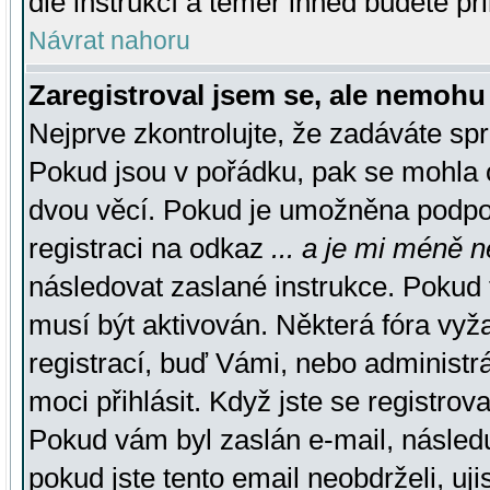
dle instrukcí a téměř ihned budete př
Návrat nahoru
Zaregistroval jsem se, ale nemohu 
Nejprve zkontrolujte, že zadáváte sp
Pokud jsou v pořádku, pak se mohla o
dvou věcí. Pokud je umožněna podpora
registraci na odkaz
... a je mi méně n
následovat zaslané instrukce. Pokud t
musí být aktivován. Některá fóra vyž
registrací, buď Vámi, nebo administr
moci přihlásit. Když jste se registrova
Pokud vám byl zaslán e-mail, násled
pokud jste tento email neobdrželi, uj