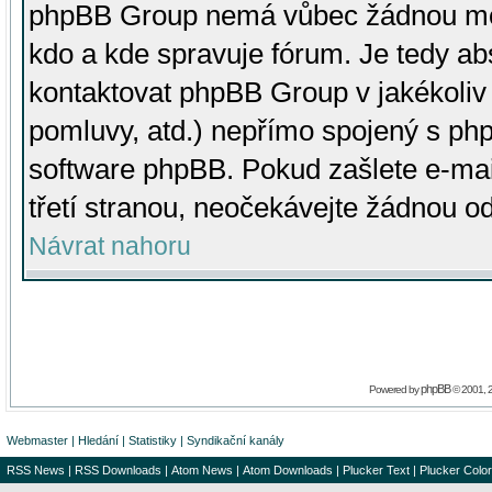
phpBB Group nemá vůbec žádnou moc 
kdo a kde spravuje fórum. Je tedy a
kontaktovat phpBB Group v jakékoliv p
pomluvy, atd.) nepřímo spojený s p
software phpBB. Pokud zašlete e-mai
třetí stranou, neočekávejte žádnou o
Návrat nahoru
phpBB
Powered by
© 2001, 
Webmaster
|
Hledání
|
Statistiky
|
Syndikační kanály
RSS News
|
RSS Downloads
|
Atom News
|
Atom Downloads
|
Plucker Text
|
Plucker Color