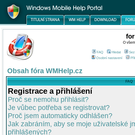
fo
O všem
FAQ
Hledat
Sez
Osobní nastavení
Při
Obsah fóra WMHelp.cz
FAQ
Registrace a přihlášení
Proč se nemohu přihlásit?
Je vůbec potřeba se registrovat?
Proč jsem automaticky odhlášen?
Jak zabráním, aby se moje uživatelské 
přihlášených?