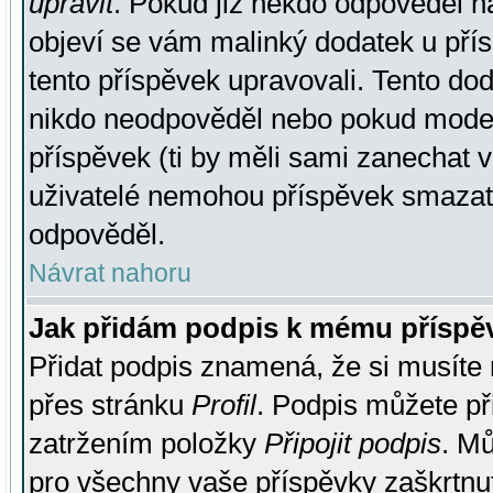
upravit
. Pokud již někdo odpověděl na
objeví se vám malinký dodatek u přísp
tento příspěvek upravovali. Tento do
nikdo neodpověděl nebo pokud moderá
příspěvek (ti by měli sami zanechat v
uživatelé nemohou příspěvek smazat,
odpověděl.
Návrat nahoru
Jak přidám podpis k mému příspě
Přidat podpis znamená, že si musíte n
přes stránku
Profil
. Podpis můžete p
zatržením položky
Připojit podpis
. Mů
pro všechny vaše příspěvky zaškrtnut