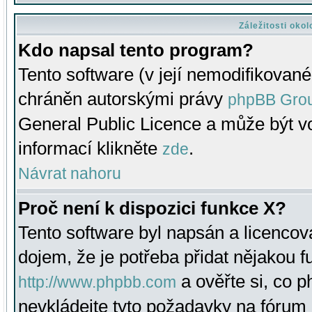
Záležitosti oko
Kdo napsal tento program?
Tento software (v její nemodifikované
chráněn autorskými právy
phpBB Gro
General Public Licence a může být vo
informací klikněte
.
zde
Návrat nahoru
Proč není k dispozici funkce X?
Tento software byl napsán a licenco
dojem, že je potřeba přidat nějakou f
a ověřte si, co 
http://www.phpbb.com
nevkládejte tyto požadavky na fóru