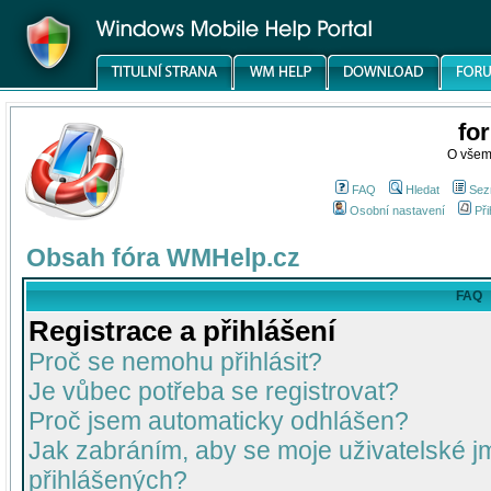
fo
O všem
FAQ
Hledat
Sez
Osobní nastavení
Při
Obsah fóra WMHelp.cz
FAQ
Registrace a přihlášení
Proč se nemohu přihlásit?
Je vůbec potřeba se registrovat?
Proč jsem automaticky odhlášen?
Jak zabráním, aby se moje uživatelské 
přihlášených?