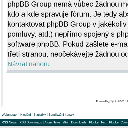
phpBB Group nemá vůbec žádnou moc 
kdo a kde spravuje fórum. Je tedy a
kontaktovat phpBB Group v jakékoliv p
pomluvy, atd.) nepřímo spojený s p
software phpBB. Pokud zašlete e-mai
třetí stranou, neočekávejte žádnou o
Návrat nahoru
phpBB
Powered by
© 2001, 
Webmaster
|
Hledání
|
Statistiky
|
Syndikační kanály
RSS News
|
RSS Downloads
|
Atom News
|
Atom Downloads
|
Plucker Text
|
Plucker Color