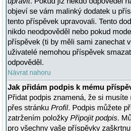
upravit
. Pokud již někdo odpověděl na
objeví se vám malinký dodatek u přísp
tento příspěvek upravovali. Tento do
nikdo neodpověděl nebo pokud moderá
příspěvek (ti by měli sami zanechat v
uživatelé nemohou příspěvek smazat,
odpověděl.
Návrat nahoru
Jak přidám podpis k mému příspě
Přidat podpis znamená, že si musíte n
přes stránku
Profil
. Podpis můžete p
zatržením položky
Připojit podpis
. Mů
pro všechny vaše příspěvky zaškrtnut