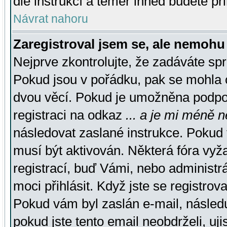
dle instrukcí a téměř ihned budete př
Návrat nahoru
Zaregistroval jsem se, ale nemohu 
Nejprve zkontrolujte, že zadáváte sp
Pokud jsou v pořádku, pak se mohla o
dvou věcí. Pokud je umožněna podpora
registraci na odkaz
... a je mi méně n
následovat zaslané instrukce. Pokud t
musí být aktivován. Některá fóra vyž
registrací, buď Vámi, nebo administr
moci přihlásit. Když jste se registrova
Pokud vám byl zaslán e-mail, násled
pokud jste tento email neobdrželi, uj