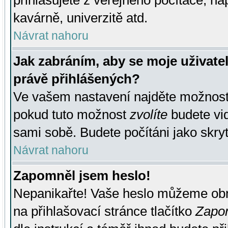
přihlašujete z veřejného počítače, na
kavárně, univerzitě atd.
Návrat nahoru
Jak zabráním, aby se moje uživate
právě přihlášených?
Ve vašem nastavení najděte možnos
pokud tuto možnost
zvolíte
budete vid
sami sobě. Budete počítáni jako skryt
Návrat nahoru
Zapomněl jsem heslo!
Nepanikařte! Vaše heslo můžeme obn
na přihlašovací stránce tlačítko
Zapom