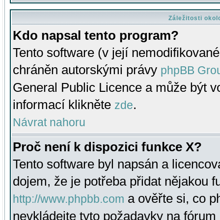
Záležitosti oko
Kdo napsal tento program?
Tento software (v její nemodifikované
chráněn autorskými právy
phpBB Gro
General Public Licence a může být vo
informací klikněte
.
zde
Návrat nahoru
Proč není k dispozici funkce X?
Tento software byl napsán a licenco
dojem, že je potřeba přidat nějakou f
a ověřte si, co 
http://www.phpbb.com
nevkládejte tyto požadavky na fóru