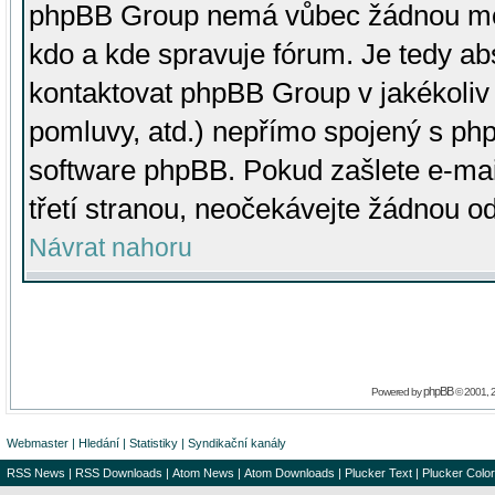
phpBB Group nemá vůbec žádnou moc 
kdo a kde spravuje fórum. Je tedy a
kontaktovat phpBB Group v jakékoliv p
pomluvy, atd.) nepřímo spojený s p
software phpBB. Pokud zašlete e-mai
třetí stranou, neočekávejte žádnou o
Návrat nahoru
phpBB
Powered by
© 2001, 
Webmaster
|
Hledání
|
Statistiky
|
Syndikační kanály
RSS News
|
RSS Downloads
|
Atom News
|
Atom Downloads
|
Plucker Text
|
Plucker Color