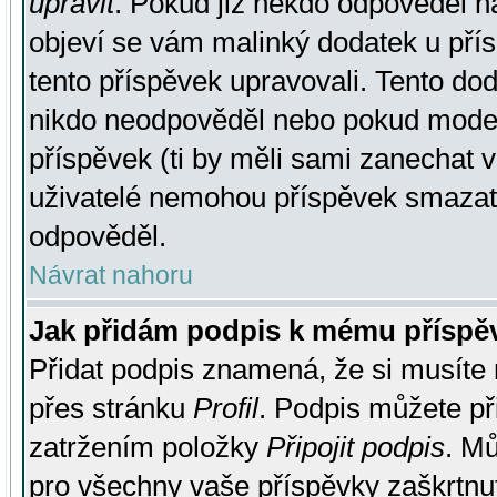
upravit
. Pokud již někdo odpověděl na
objeví se vám malinký dodatek u přísp
tento příspěvek upravovali. Tento do
nikdo neodpověděl nebo pokud moderá
příspěvek (ti by měli sami zanechat v
uživatelé nemohou příspěvek smazat,
odpověděl.
Návrat nahoru
Jak přidám podpis k mému příspě
Přidat podpis znamená, že si musíte n
přes stránku
Profil
. Podpis můžete p
zatržením položky
Připojit podpis
. Mů
pro všechny vaše příspěvky zaškrtnut