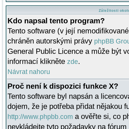
Záležitosti oko
Kdo napsal tento program?
Tento software (v její nemodifikované
chráněn autorskými právy
phpBB Gro
General Public Licence a může být vo
informací klikněte
.
zde
Návrat nahoru
Proč není k dispozici funkce X?
Tento software byl napsán a licenco
dojem, že je potřeba přidat nějakou f
a ověřte si, co 
http://www.phpbb.com
nevkládejte tyto požadavky na fóru