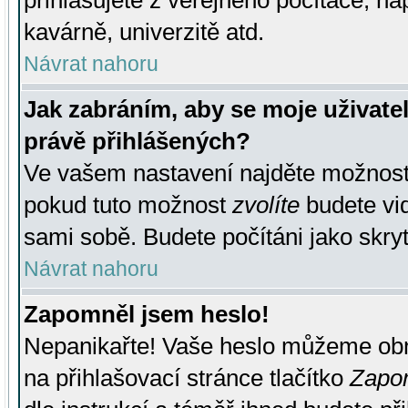
přihlašujete z veřejného počítače, na
kavárně, univerzitě atd.
Návrat nahoru
Jak zabráním, aby se moje uživate
právě přihlášených?
Ve vašem nastavení najděte možnos
pokud tuto možnost
zvolíte
budete vid
sami sobě. Budete počítáni jako skryt
Návrat nahoru
Zapomněl jsem heslo!
Nepanikařte! Vaše heslo můžeme obn
na přihlašovací stránce tlačítko
Zapom