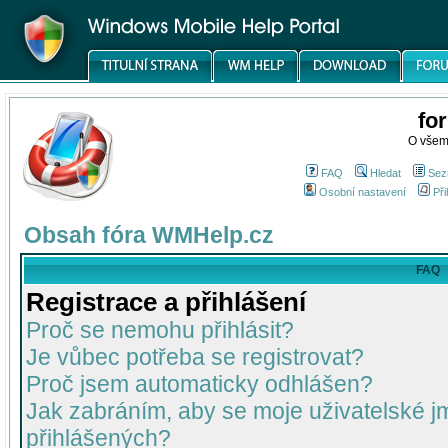
fo
O všem
FAQ
Hledat
Sez
Osobní nastavení
Při
Obsah fóra WMHelp.cz
FAQ
Registrace a přihlášení
Proč se nemohu přihlásit?
Je vůbec potřeba se registrovat?
Proč jsem automaticky odhlášen?
Jak zabráním, aby se moje uživatelské 
přihlášených?