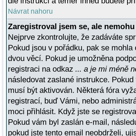
dle instrukcí a téměř ihned budete př
Návrat nahoru
Zaregistroval jsem se, ale nemohu 
Nejprve zkontrolujte, že zadáváte sp
Pokud jsou v pořádku, pak se mohla o
dvou věcí. Pokud je umožněna podpora
registraci na odkaz
... a je mi méně n
následovat zaslané instrukce. Pokud t
musí být aktivován. Některá fóra vyž
registrací, buď Vámi, nebo administr
moci přihlásit. Když jste se registrova
Pokud vám byl zaslán e-mail, násled
pokud jste tento email neobdrželi, uj