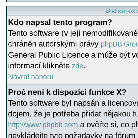
Záležitosti oko
Kdo napsal tento program?
Tento software (v její nemodifikované
chráněn autorskými právy
phpBB Gro
General Public Licence a může být vo
informací klikněte
.
zde
Návrat nahoru
Proč není k dispozici funkce X?
Tento software byl napsán a licenco
dojem, že je potřeba přidat nějakou f
a ověřte si, co 
http://www.phpbb.com
nevkládejte tyto požadavky na fóru