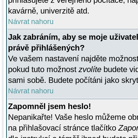
přihlašujete z veřejného počítače, na
kavárně, univerzitě atd.
Návrat nahoru
Jak zabráním, aby se moje uživate
právě přihlášených?
Ve vašem nastavení najděte možnos
pokud tuto možnost
zvolíte
budete vid
sami sobě. Budete počítáni jako skryt
Návrat nahoru
Zapomněl jsem heslo!
Nepanikařte! Vaše heslo můžeme obn
na přihlašovací stránce tlačítko
Zapom