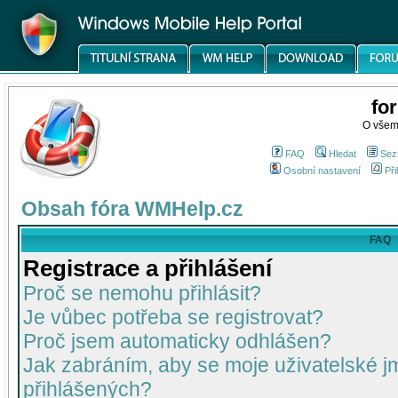
fo
O všem
FAQ
Hledat
Sez
Osobní nastavení
Při
Obsah fóra WMHelp.cz
FAQ
Registrace a přihlášení
Proč se nemohu přihlásit?
Je vůbec potřeba se registrovat?
Proč jsem automaticky odhlášen?
Jak zabráním, aby se moje uživatelské 
přihlášených?