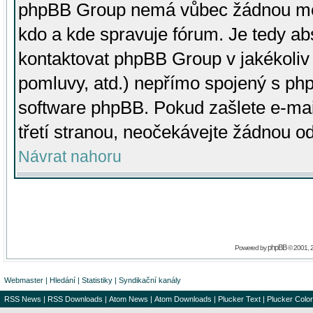
phpBB Group nemá vůbec žádnou moc 
kdo a kde spravuje fórum. Je tedy a
kontaktovat phpBB Group v jakékoliv p
pomluvy, atd.) nepřímo spojený s p
software phpBB. Pokud zašlete e-mai
třetí stranou, neočekávejte žádnou o
Návrat nahoru
phpBB
Powered by
© 2001, 
Webmaster
|
Hledání
|
Statistiky
|
Syndikační kanály
RSS News
|
RSS Downloads
|
Atom News
|
Atom Downloads
|
Plucker Text
|
Plucker Color