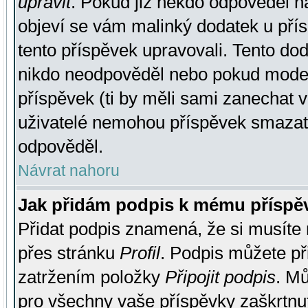
upravit
. Pokud již někdo odpověděl na
objeví se vám malinký dodatek u přísp
tento příspěvek upravovali. Tento do
nikdo neodpověděl nebo pokud moderá
příspěvek (ti by měli sami zanechat v
uživatelé nemohou příspěvek smazat,
odpověděl.
Návrat nahoru
Jak přidám podpis k mému příspě
Přidat podpis znamená, že si musíte n
přes stránku
Profil
. Podpis můžete p
zatržením položky
Připojit podpis
. Mů
pro všechny vaše příspěvky zaškrtnut