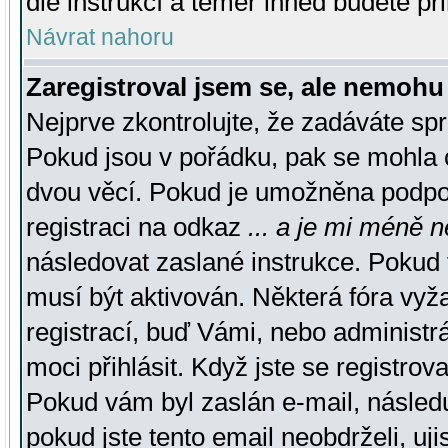
dle instrukcí a téměř ihned budete př
Návrat nahoru
Zaregistroval jsem se, ale nemohu 
Nejprve zkontrolujte, že zadáváte sp
Pokud jsou v pořádku, pak se mohla o
dvou věcí. Pokud je umožněna podpora
registraci na odkaz
... a je mi méně n
následovat zaslané instrukce. Pokud t
musí být aktivován. Některá fóra vyž
registrací, buď Vámi, nebo administr
moci přihlásit. Když jste se registrova
Pokud vám byl zaslán e-mail, násled
pokud jste tento email neobdrželi, uj