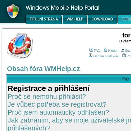
fo
O všem
FAQ
Hledat
Sez
Osobní nastavení
Při
Obsah fóra WMHelp.cz
FAQ
Registrace a přihlášení
Proč se nemohu přihlásit?
Je vůbec potřeba se registrovat?
Proč jsem automaticky odhlášen?
Jak zabráním, aby se moje uživatelské 
přihlášených?