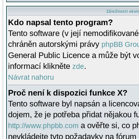
Záležitosti oko
Kdo napsal tento program?
Tento software (v její nemodifikované
chráněn autorskými právy
phpBB Gro
General Public Licence a může být vo
informací klikněte
.
zde
Návrat nahoru
Proč není k dispozici funkce X?
Tento software byl napsán a licenco
dojem, že je potřeba přidat nějakou f
a ověřte si, co 
http://www.phpbb.com
nevkládejte tyto požadavky na fóru