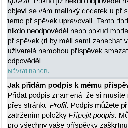
upravit
. Pokud již někdo odpověděl na
objeví se vám malinký dodatek u přísp
tento příspěvek upravovali. Tento do
nikdo neodpověděl nebo pokud moderá
příspěvek (ti by měli sami zanechat v
uživatelé nemohou příspěvek smazat,
odpověděl.
Návrat nahoru
Jak přidám podpis k mému příspě
Přidat podpis znamená, že si musíte n
přes stránku
Profil
. Podpis můžete p
zatržením položky
Připojit podpis
. Mů
pro všechny vaše příspěvky zaškrtnut