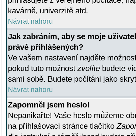
přihlašujete z veřejného počítače, na
kavárně, univerzitě atd.
Návrat nahoru
Jak zabráním, aby se moje uživate
právě přihlášených?
Ve vašem nastavení najděte možnos
pokud tuto možnost
zvolíte
budete vid
sami sobě. Budete počítáni jako skryt
Návrat nahoru
Zapomněl jsem heslo!
Nepanikařte! Vaše heslo můžeme obn
na přihlašovací stránce tlačítko
Zapom