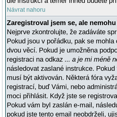
dle instrukcí a téměř ihned budete př
Návrat nahoru
Zaregistroval jsem se, ale nemohu 
Nejprve zkontrolujte, že zadáváte sp
Pokud jsou v pořádku, pak se mohla o
dvou věcí. Pokud je umožněna podpora
registraci na odkaz
... a je mi méně n
následovat zaslané instrukce. Pokud t
musí být aktivován. Některá fóra vyž
registrací, buď Vámi, nebo administr
moci přihlásit. Když jste se registrova
Pokud vám byl zaslán e-mail, násled
pokud jste tento email neobdrželi, uj