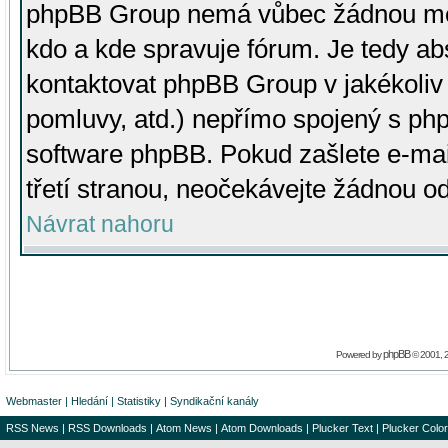
phpBB Group nemá vůbec žádnou moc 
kdo a kde spravuje fórum. Je tedy a
kontaktovat phpBB Group v jakékoliv p
pomluvy, atd.) nepřímo spojený s p
software phpBB. Pokud zašlete e-mai
třetí stranou, neočekávejte žádnou o
Návrat nahoru
phpBB
Powered by
© 2001, 
Webmaster
|
Hledání
|
Statistiky
|
Syndikační kanály
RSS News
|
RSS Downloads
|
Atom News
|
Atom Downloads
|
Plucker Text
|
Plucker Color