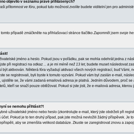
éno objevilo v seznamu právě přihlášených?
vaši přítomnost ve fóru
, pokud tuto možnost
zvolíte
budete viditelní jen pro administ
tomto případě zmáčkněte na přihlašovací stránce tlačítko
Zapomněl jsem svoje he
ásit!
živatelské jméno a heslo. Pokud jsou v pořádku, pak se mohla odehrát jedna z násl
ste při registraci na odkaz
... a je mi méně než 13 let
, budete muset následovat zas
í být aktivován. Některá fóra vyžadují aktivaci všech nových registrací, buď Vámi,
jste se registrovali, byli byste k tomuto vyzváni. Pokud vám byl zaslán e-mail, násle
, ujistěte se, že vámi zadaná emailová adresa je platná. Jedním důvodem, proč se 
elů, kteří se snaží pouze obtěžovat. Pokud si jste jisti, že e-mailová adresa, kterou j
nyní se nemohu přihlásit?!
né uživatelské jméno nebo heslo (zkontrolujte e-mail, který jste obdrželi při regis
čet. Pokud je to ten druhý případ, pak jste možná nevložili žádný příspěvek. Je to
nepřispěli, aby se zmenšila velikost databáze. Zkuste se zaregistrovat znovu a zapoj