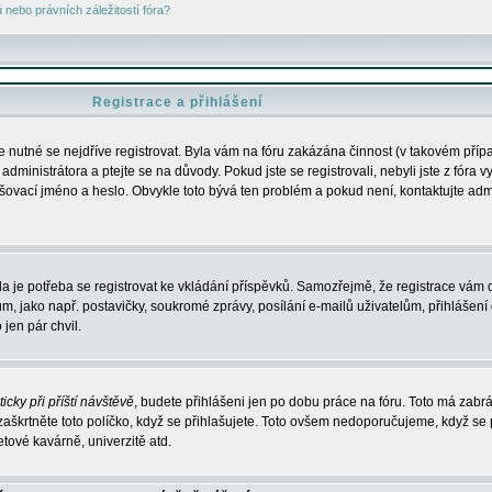
nebo právních záležitostí fóra?
Registrace a přihlášení
je nutné se nejdříve registrovat. Byla vám na fóru zakázána činnost (v takovém příp
dministrátora a ptejte se na důvody. Pokud jste se registrovali, nebyli jste z fóra v
lašovací jméno a heslo. Obvykle toto bývá ten problém a pokud není, kontaktujte ad
da je potřeba se registrovat ke vkládání příspěvků. Samozřejmě, že registrace vám d
ako např. postavičky, soukromé zprávy, posílání e-mailů uživatelům, přihlášení d
jen pár chvil.
icky při příští návštěvě
, budete přihlášeni jen po dobu práce na fóru. Toto má zabrá
 zaškrtněte toto políčko, když se přihlašujete. Toto ovšem nedoporučujeme, když se 
etové kavárně, univerzitě atd.