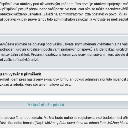
 příspěvků dva obrázky pod uživatelským jménem. Ten první je obrázek spojený s vaš
ik příspěvků jste již přidali nebo vaší pozici ve fóru. Pod ním se může nacházet vět
í obrázek každého uživatele. Záleží na administrátorovi, zda postavičky povolí či jak 
postavičky, pak právě tehdy toto administrátoři zakázali, a vy byste se měli zepta
nemůžete (úrovně se objevují pod vaším uživatelským jménem v tématech a na vaše
odnocení úrovní k rozlišení počtu vámi přidaných příspěvků a k identifikaci určitých
ít zvláštní vzhled. Prosím, nezatěžujte fórum zbytečným přispíváním jen, abyste d
 vašich příspěvků snížit.
 jsem vyzván k přihlášení!
-mail lidem přes nastavený e-mailový formulář (pokud administrátor tuto možnost po
azů a robotů, které sbírají e-mailové adresy.
Vkládání příspěvků
 obrazovce fóra nebo tématu. Možná bude nutné se registrovat, než budete moci přis
části fóra nebo tématu (Např.
Můžete přidat nová téma do tohoto fóra, Můžete hlasov