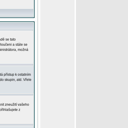
adě se tato
yloučeni a stále se
ministrátora, možná
á přístup k ostatním
o skupin, atd. Vřele
nit zneužití vašeho
přihlašujete z