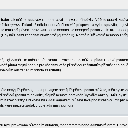
trátor, tak můžete upravovat nebo mazat jen svoje příspěvky. Můžete upravit zpráv
lačítko
upravit
. Pokud již někdo odpověděl na váš příspěvek a vy ho upravíte, objev
t jste tento příspěvek upravovali. Tento dodatek se neobjeví, pokud zatím nikdo ne
k (ti by měli sami zanechat vzkaz proč jej změnili). Normální uživatelé nemohou př
nějaký vytvořit. To uděláte přes stránku
Profil
. Podpis můžete přidat k právě psané
vněž přidat stejný podpis pro všechny vaše příspěvky zaškrtnutím příslušného políč
spěvkům odstraněním tohoto zaškrtnutí).
dáte nový příspěvek (nebo upravujete první příspěvek, pokud můžete) měli byste vid
íspěvků (pokud to nevidíte, zřejmě nemáte oprávnění vytvářet ankety). Měli byste
ím název otázky a klikněte na
Přidat odpověď
. Můžete také přidat časový limit pro 
které můžete zadat, určuje administrátor fóra.
ohou být upravována původním autorem, moderátorem nebo administrátorem. Úpravu 