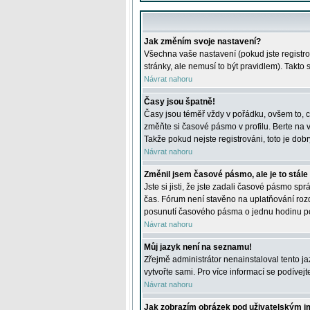
Jak změním svoje nastavení?
Všechna vaše nastavení (pokud jste registro
stránky, ale nemusí to být pravidlem). Takto
Návrat nahoru
Časy jsou špatně!
Časy jsou téměř vždy v pořádku, ovšem to, c
změňte si časové pásmo v profilu. Berte na
Takže pokud nejste registrováni, toto je dobr
Návrat nahoru
Změnil jsem časové pásmo, ale je to stále
Jste si jisti, že jste zadali časové pásmo sp
čas. Fórum není stavěno na uplatňování roz
posunutí časového pásma o jednu hodinu po 
Návrat nahoru
Můj jazyk není na seznamu!
Zřejmě administrátor nenainstaloval tento jaz
vytvořte sami. Pro více informací se podívej
Návrat nahoru
Jak zobrazím obrázek pod uživatelským 