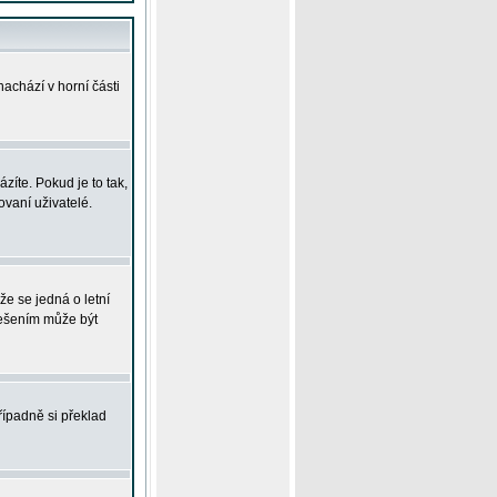
achází v horní části
íte. Pokud je to tak,
vaní uživatelé.
že se jedná o letní
Řešením může být
řípadně si překlad