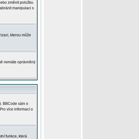
 nebo změnit položku
abránit manipulaci s
rizaci, kterou může
ejmě nemáte oprávněný
ky). BBCode sám o
Pro více informací o
tní
funkce, která