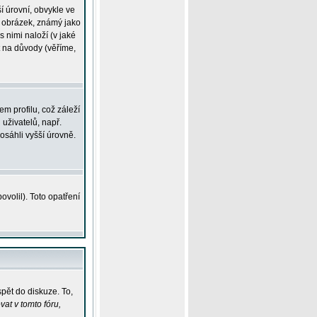
í úrovní, obvykle ve
ší obrázek, známý jako
s nimi naloží (v jaké
t na důvody (věříme,
m profilu, což záleží
 uživatelů, např.
osáhli vyšší úrovně.
volil). Toto opatření
pět do diskuze. To,
at v tomto fóru,