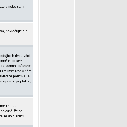
rátory nebo sami
slo
, pokračujte dle
edujících dvou věcí.
lané instrukce.
 nebo administrátorem
dujte instrukce v něm
aktivace používá, je
ste použili je platná,
traci) nebo
 obvyklé, že se
te se do diskuzí.