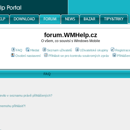
forum.WMHelp.cz
O všem, co souvisí s Windows Mobile
FAQ
Hledat
Seznam uživatelů
Uživatelské skupiny
Registrac
Osobní nastavení
Přihlásit se pro kontrolu soukromých zpráv
Přihlášen
FAQ
jevilo v seznamu právě přihlášených?
nemohu přihlásit?!
!