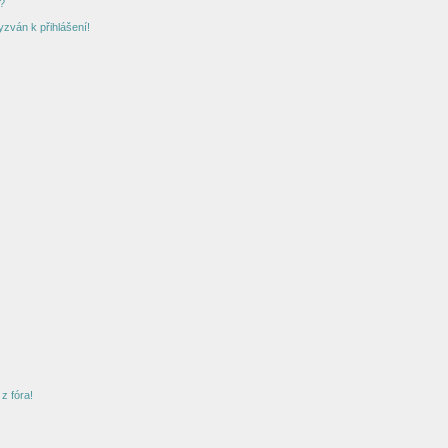
?
yzván k přihlášení!
z fóra!