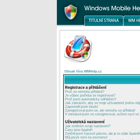
Obsah fóra WMHelp.cz
Registrace a přihlášení
Proč se nemohu přihlásit?
Je vůbec potřeba se registrovat?
Proč jsem automaticky odhlášen?
Jak zabráním, aby se moje uživatelské jméno ob
Zapomněl jsem heslo!
Zaregistroval jsem se, ale nemohu se přihlásit!
V minulosti jsem se zaregistroval, ovšem nyní se 
Uživatelská nastavení
Jak změním svoje nastavení?
Časy jsou špatně!
Změnil jsem časové pásmo, ale je to stále špatně
Můj jazyk není na seznamu!