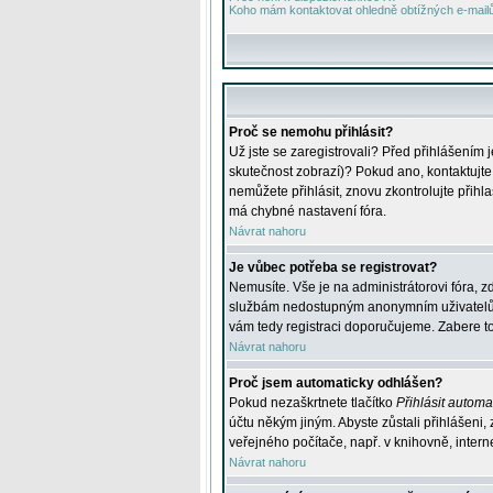
Koho mám kontaktovat ohledně obtížných e-mailů 
Proč se nemohu přihlásit?
Už jste se zaregistrovali? Před přihlášením 
skutečnost zobrazí)? Pokud ano, kontaktujte a
nemůžete přihlásit, znovu zkontrolujte přih
má chybné nastavení fóra.
Návrat nahoru
Je vůbec potřeba se registrovat?
Nemusíte. Vše je na administrátorovi fóra, z
službám nedostupným anonymním uživatelům, j
vám tedy registraci doporučujeme. Zabere to 
Návrat nahoru
Proč jsem automaticky odhlášen?
Pokud nezaškrtnete tlačítko
Přihlásit automat
účtu někým jiným. Abyste zůstali přihlášeni,
veřejného počítače, např. v knihovně, intern
Návrat nahoru