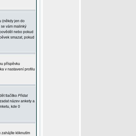
u (někdy jen do
í se vám malinký
odpověděl nebo pokud
íspěvek smazat, pokud
mu příspěvku
ka v nastavení profilu
ět tlačítko
Přidat
 zadat název ankety a
anketu, kde 0
zahájíte kliknutím