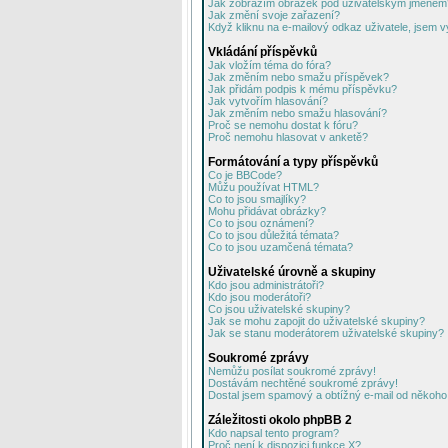
Jak zobrazím obrázek pod uživatelským jménem
Jak změní svoje zařazení?
Když kliknu na e-mailový odkaz uživatele, jsem v
Vkládání příspěvků
Jak vložím téma do fóra?
Jak změním nebo smažu příspěvek?
Jak přidám podpis k mému příspěvku?
Jak vytvořím hlasování?
Jak změním nebo smažu hlasování?
Proč se nemohu dostat k fóru?
Proč nemohu hlasovat v anketě?
Formátování a typy příspěvků
Co je BBCode?
Můžu používat HTML?
Co to jsou smajlíky?
Mohu přidávat obrázky?
Co to jsou oznámení?
Co to jsou důležitá témata?
Co to jsou uzamčená témata?
Uživatelské úrovně a skupiny
Kdo jsou administrátoři?
Kdo jsou moderátoři?
Co jsou uživatelské skupiny?
Jak se mohu zapojit do uživatelské skupiny?
Jak se stanu moderátorem uživatelské skupiny?
Soukromé zprávy
Nemůžu posílat soukromé zprávy!
Dostávám nechtěné soukromé zprávy!
Dostal jsem spamový a obtížný e-mail od někoho 
Záležitosti okolo phpBB 2
Kdo napsal tento program?
Proč není k dispozici funkce X?