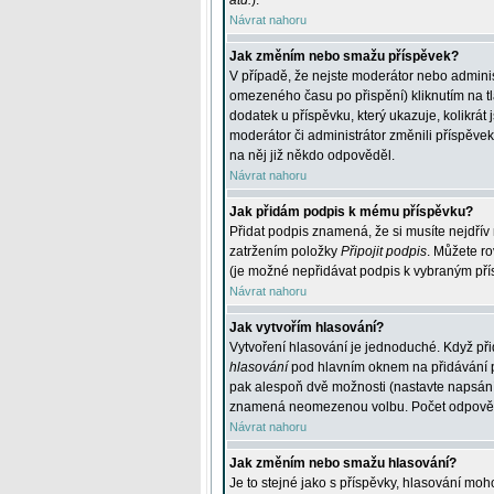
atd.
).
Návrat nahoru
Jak změním nebo smažu příspěvek?
V případě, že nejste moderátor nebo adminis
omezeného času po přispění) kliknutím na t
dodatek u příspěvku, který ukazuje, kolikrá
moderátor či administrátor změnili příspěve
na něj již někdo odpověděl.
Návrat nahoru
Jak přidám podpis k mému příspěvku?
Přidat podpis znamená, že si musíte nejdřív 
zatržením položky
Připojit podpis
. Můžete ro
(je možné nepřidávat podpis k vybraným pří
Návrat nahoru
Jak vytvořím hlasování?
Vytvoření hlasování je jednoduché. Když při
hlasování
pod hlavním oknem na přidávání př
pak alespoň dvě možnosti (nastavte napsán
znamená neomezenou volbu. Počet odpovědí, 
Návrat nahoru
Jak změním nebo smažu hlasování?
Je to stejné jako s příspěvky, hlasování m