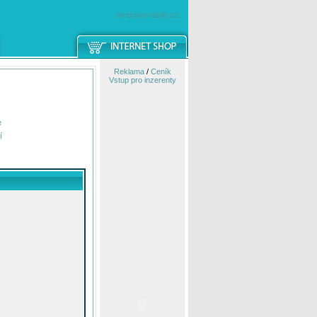
windowsmobile.cz
Reklama
/
Ceník
Vstup pro inzerenty
e
í