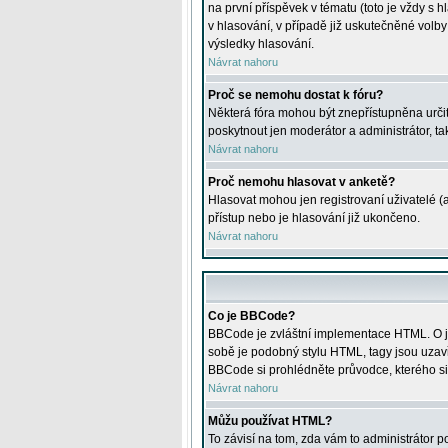
na první příspěvek v tématu (toto je vždy 
v hlasování, v případě již uskutečněné volb
výsledky hlasování.
Návrat nahoru
Proč se nemohu dostat k fóru?
Některá fóra mohou být znepřístupněna určitý
poskytnout jen moderátor a administrátor, tak
Návrat nahoru
Proč nemohu hlasovat v anketě?
Hlasovat mohou jen registrovaní uživatelé (
přístup nebo je hlasování již ukončeno.
Návrat nahoru
Co je BBCode?
BBCode je zvláštní implementace HTML. O je
sobě je podobný stylu HTML, tagy jsou uzavřen
BBCode si prohlédněte průvodce, kterého si
Návrat nahoru
Můžu používat HTML?
To závisí na tom, zda vám to administrátor po