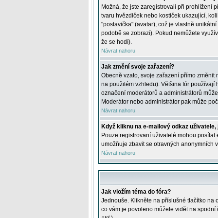
Možná, že jste zaregistrovali při prohlížení
tvaru hvězdiček nebo kostiček ukazující, kol
"postavička" (avatar), což je vlastně unikátn
podobě se zobrazí). Pokud nemůžete využívat 
že se hodí).
Návrat nahoru
Jak změní svoje zařazení?
Obecně vzato, svoje zařazení přímo změnit 
na použitém vzhledu). Většina fór používají h
označení moderátorů a administrátorů může m
Moderátor nebo administrátor pak může počet
Návrat nahoru
Když kliknu na e-mailový odkaz uživatele,
Pouze registrovaní uživatelé mohou posílat e
umožňuje zbavit se otravných anonymních vzk
Návrat nahoru
Jak vložím téma do fóra?
Jednouše. Klikněte na příslušné tlačítko na
co vám je povoleno můžete vidět na spodní 