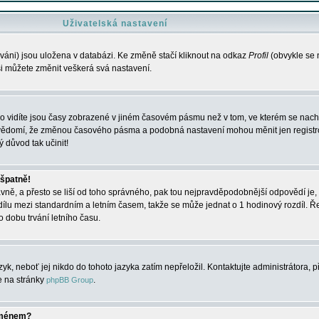
Uživatelská nastavení
váni) jsou uložena v databázi. Ke změně stačí kliknout na odkaz
Profil
(obvykle se n
 si můžete změnit veškerá svá nastavení.
o vidíte jsou časy zobrazené v jiném časovém pásmu než v tom, ve kterém se nacház
 vědomí, že změnou časového pásma a podobná nastavení mohou měnit jen registro
ý důvod tak učinit!
 špatně!
rávně, a přesto se liší od toho správného, pak tou nejpravděpodobnější odpovědí je, 
dílu mezi standardním a letním časem, takže se může jednat o 1 hodinový rozdíl. 
dobu trvání letního času.
yk, neboť jej nikdo do tohoto jazyka zatím nepřeložil. Kontaktujte administrátora, p
te na stránky
.
phpBB Group
jménem?