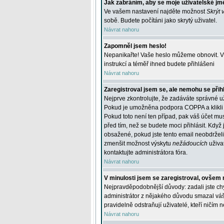
Jak zabráním, aby se moje uživatelské jm
Ve vašem nastavení najděte možnost
Skrýt 
sobě. Budete počítáni jako skrytý uživatel.
Návrat nahoru
Zapomněl jsem heslo!
Nepanikařte! Vaše heslo můžeme obnovit. V 
instrukcí a téměř ihned budete přihlášeni
Návrat nahoru
Zaregistroval jsem se, ale nemohu se přihl
Nejprve zkontrolujte, že zadáváte správné u
Pokud je umožněna podpora COPPA a klikli j
Pokud toto není ten případ, pak váš účet mus
před tím, než se budete moci přihlásit. Když 
obsažené, pokud jste tento email neobdrželi
zmenšit možnost výskytu
nežádoucích
uživat
kontaktujte administrátora fóra.
Návrat nahoru
V minulosti jsem se zaregistroval, ovšem 
Nejpravděpodobnější důvody: zadali jste chyb
administrátor z nějakého důvodu smazal váš ú
pravidelně odstraňují uživatelé, kteří ničím 
Návrat nahoru