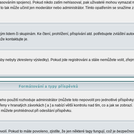
s hlasováním spojeno). Pokud nikdo zatím nehlasoval, pak uživatelé mohou vymazat
y to tak může učinit jen moderátor nebo administrátor. Tímto opatřením se snažíme z
m lidem či skupinám. Ke čtení, prohlížení, přispívání atd. potřebujete zvláštní auto
že kontaktujte je.
aby nebyly zkresleny výsledky). Pokud jste registrováni a stále nemůžete volit, zř
Formátování a typy příspěvků
ho použití rozhoduje administrátor (můžete toto nepovolit pro jednotlivé příspěv
y v hranatých závorkách [ a ] a nabízí větší kontrolu nad tím, co a jak se zobrazí. 
 můžete prohlédnout při odesílání příspěvku.
volí. Pokud to máte povoleno, zjistíte, že jen některé tagy fungují, což je
bezpečnos