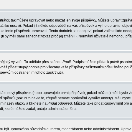
trátor, tak můžete upravovat nebo mazat jen svoje příspěvky. Můžete upravit zpráv
lačítko
upravit
. Pokud již někdo odpověděl na váš příspěvek a vy ho upravíte, objev
t jste tento příspěvek upravovali. Tento dodatek se neobjeví, pokud zatím nikdo ne
k (ti by měli sami zanechat vzkaz proč jej změnili). Normální uživatelé nemohou př
nějaký vytvořit. To uděláte přes stránku
Profil
. Podpis můžete přidat k právě psané
vněž přidat stejný podpis pro všechny vaše příspěvky zaškrtnutím příslušného políč
spěvkům odstraněním tohoto zaškrtnutí).
dáte nový příspěvek (nebo upravujete první příspěvek, pokud můžete) měli byste vid
íspěvků (pokud to nevidíte, zřejmě nemáte oprávnění vytvářet ankety). Měli byste
ím název otázky a klikněte na
Přidat odpověď
. Můžete také přidat časový limit pro 
které můžete zadat, určuje administrátor fóra.
ohou být upravována původním autorem, moderátorem nebo administrátorem. Úpravu 