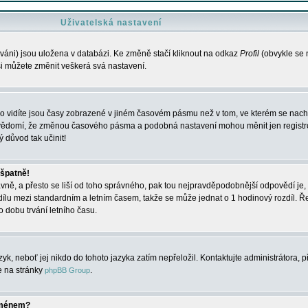
Uživatelská nastavení
váni) jsou uložena v databázi. Ke změně stačí kliknout na odkaz
Profil
(obvykle se n
 si můžete změnit veškerá svá nastavení.
o vidíte jsou časy zobrazené v jiném časovém pásmu než v tom, ve kterém se nacház
 vědomí, že změnou časového pásma a podobná nastavení mohou měnit jen registro
ý důvod tak učinit!
 špatně!
rávně, a přesto se liší od toho správného, pak tou nejpravděpodobnější odpovědí je, 
dílu mezi standardním a letním časem, takže se může jednat o 1 hodinový rozdíl. 
dobu trvání letního času.
yk, neboť jej nikdo do tohoto jazyka zatím nepřeložil. Kontaktujte administrátora, p
te na stránky
.
phpBB Group
jménem?