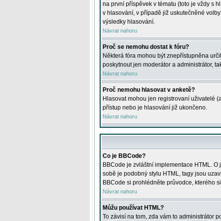
na první příspěvek v tématu (toto je vždy 
v hlasování, v případě již uskutečněné volb
výsledky hlasování.
Návrat nahoru
Proč se nemohu dostat k fóru?
Některá fóra mohou být znepřístupněna určitý
poskytnout jen moderátor a administrátor, tak
Návrat nahoru
Proč nemohu hlasovat v anketě?
Hlasovat mohou jen registrovaní uživatelé (
přístup nebo je hlasování již ukončeno.
Návrat nahoru
Co je BBCode?
BBCode je zvláštní implementace HTML. O je
sobě je podobný stylu HTML, tagy jsou uzavřen
BBCode si prohlédněte průvodce, kterého si
Návrat nahoru
Můžu používat HTML?
To závisí na tom, zda vám to administrátor po