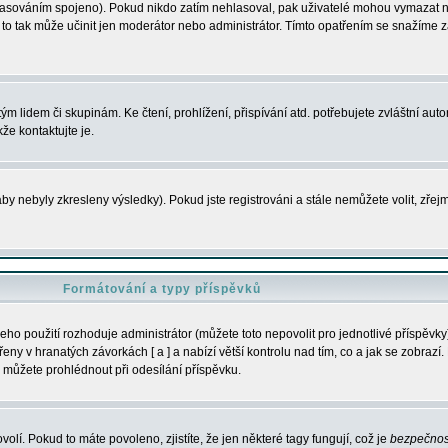
s hlasováním spojeno). Pokud nikdo zatím nehlasoval, pak uživatelé mohou vymazat
y to tak může učinit jen moderátor nebo administrátor. Tímto opatřením se snažíme z
m lidem či skupinám. Ke čtení, prohlížení, přispívání atd. potřebujete zvláštní auto
že kontaktujte je.
aby nebyly zkresleny výsledky). Pokud jste registrováni a stále nemůžete volit, zř
Formátování a typy příspěvků
ho použití rozhoduje administrátor (můžete toto nepovolit pro jednotlivé příspěv
y v hranatých závorkách [ a ] a nabízí větší kontrolu nad tím, co a jak se zobrazí. 
 můžete prohlédnout při odesílání příspěvku.
volí. Pokud to máte povoleno, zjistíte, že jen některé tagy fungují, což je
bezpečnos