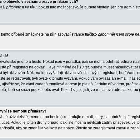
éno objevilo v seznamu právě přihlášených?
vaši přítomnost ve fóru
, pokud tuto možnost
zvolíte
budete viditelní jen pro administ
tomto případě zmáčkněte na přihlašovací stránce tlačítko
Zapomněl jsem svoje he
ásit!
živatelské jméno a heslo. Pokud jsou v pořádku, pak se mohla odehrát jedna z násl
ste při registraci na odkaz
... a je mi méně než 13 let
, budete muset následovat zas
í být aktivován. Některá fóra vyžadují aktivaci všech nových registrací, buď Vámi,
jste se registrovali, byli byste k tomuto vyzváni. Pokud vám byl zaslán e-mail, násle
, ujistěte se, že vámi zadaná emailová adresa je platná. Jedním důvodem, proč se 
elů, kteří se snaží pouze obtěžovat. Pokud si jste jisti, že e-mailová adresa, kterou j
nyní se nemohu přihlásit?!
né uživatelské jméno nebo heslo (zkontrolujte e-mail, který jste obdrželi při regis
čet. Pokud je to ten druhý případ, pak jste možná nevložili žádný příspěvek. Je to
nepřispěli, aby se zmenšila velikost databáze. Zkuste se zaregistrovat znovu a zapoj