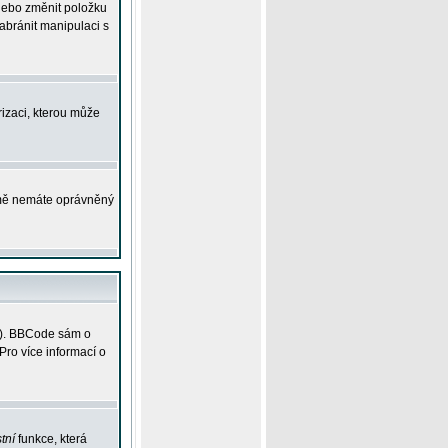
 nebo změnit položku
abránit manipulaci s
rizaci, kterou může
ejmě nemáte oprávněný
ky). BBCode sám o
Pro více informací o
tní
funkce, která