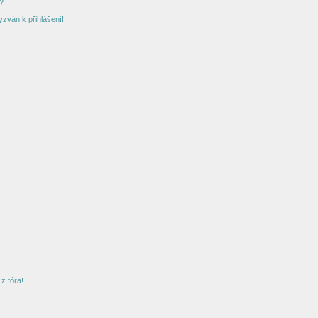
?
yzván k přihlášení!
z fóra!