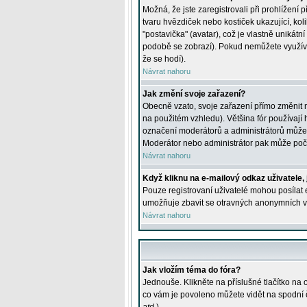
Možná, že jste zaregistrovali při prohlížení
tvaru hvězdiček nebo kostiček ukazující, kol
"postavička" (avatar), což je vlastně unikátn
podobě se zobrazí). Pokud nemůžete využívat 
že se hodí).
Návrat nahoru
Jak změní svoje zařazení?
Obecně vzato, svoje zařazení přímo změnit 
na použitém vzhledu). Většina fór používají h
označení moderátorů a administrátorů může m
Moderátor nebo administrátor pak může počet
Návrat nahoru
Když kliknu na e-mailový odkaz uživatele,
Pouze registrovaní uživatelé mohou posílat e
umožňuje zbavit se otravných anonymních vzk
Návrat nahoru
Jak vložím téma do fóra?
Jednouše. Klikněte na příslušné tlačítko na
co vám je povoleno můžete vidět na spodní 