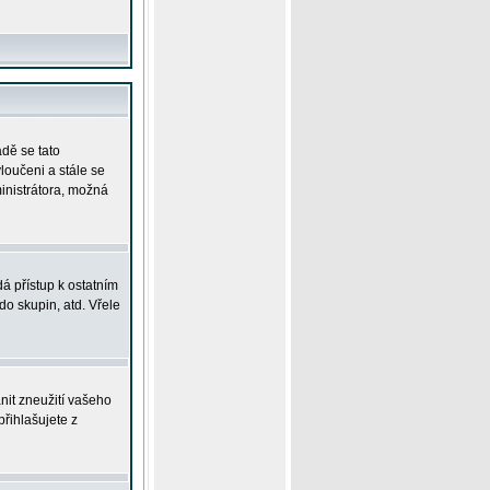
adě se tato
yloučeni a stále se
ministrátora, možná
á přístup k ostatním
o skupin, atd. Vřele
nit zneužití vašeho
přihlašujete z