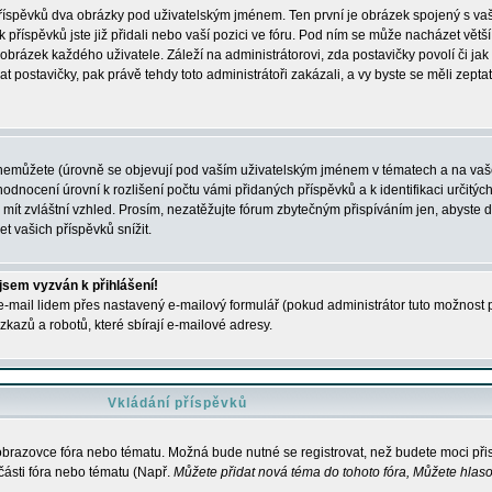
 příspěvků dva obrázky pod uživatelským jménem. Ten první je obrázek spojený s vaš
ik příspěvků jste již přidali nebo vaší pozici ve fóru. Pod ním se může nacházet vět
í obrázek každého uživatele. Záleží na administrátorovi, zda postavičky povolí či jak 
postavičky, pak právě tehdy toto administrátoři zakázali, a vy byste se měli zepta
nemůžete (úrovně se objevují pod vaším uživatelským jménem v tématech a na vaše
odnocení úrovní k rozlišení počtu vámi přidaných příspěvků a k identifikaci určitých
ít zvláštní vzhled. Prosím, nezatěžujte fórum zbytečným přispíváním jen, abyste d
 vašich příspěvků snížit.
 jsem vyzván k přihlášení!
-mail lidem přes nastavený e-mailový formulář (pokud administrátor tuto možnost po
azů a robotů, které sbírají e-mailové adresy.
Vkládání příspěvků
 obrazovce fóra nebo tématu. Možná bude nutné se registrovat, než budete moci přis
části fóra nebo tématu (Např.
Můžete přidat nová téma do tohoto fóra, Můžete hlasov