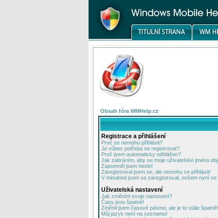
Obsah fóra WMHelp.cz
Registrace a přihlášení
Proč se nemohu přihlásit?
Je vůbec potřeba se registrovat?
Proč jsem automaticky odhlášen?
Jak zabráním, aby se moje uživatelské jméno ob
Zapomněl jsem heslo!
Zaregistroval jsem se, ale nemohu se přihlásit!
V minulosti jsem se zaregistroval, ovšem nyní se 
Uživatelská nastavení
Jak změním svoje nastavení?
Časy jsou špatně!
Změnil jsem časové pásmo, ale je to stále špatně
Můj jazyk není na seznamu!