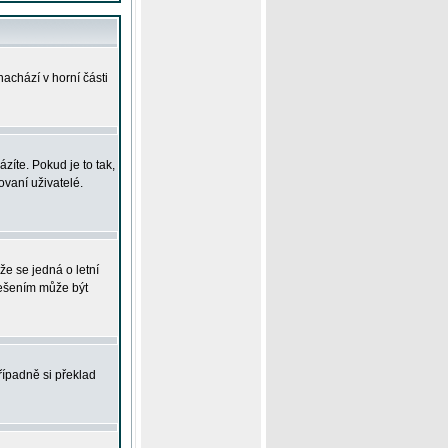
achází v horní části
íte. Pokud je to tak,
vaní uživatelé.
že se jedná o letní
Řešením může být
řípadně si překlad