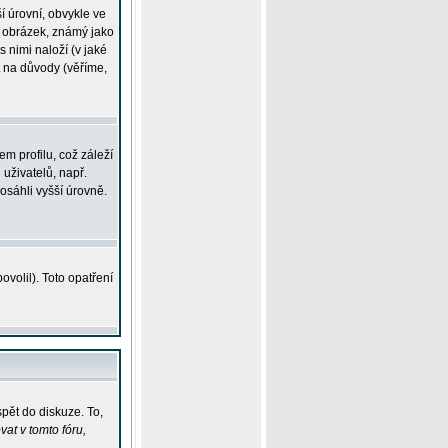
í úrovní, obvykle ve
ší obrázek, známý jako
s nimi naloží (v jaké
t na důvody (věříme,
m profilu, což záleží
 uživatelů, např.
osáhli vyšší úrovně.
volil). Toto opatření
pět do diskuze. To,
at v tomto fóru,