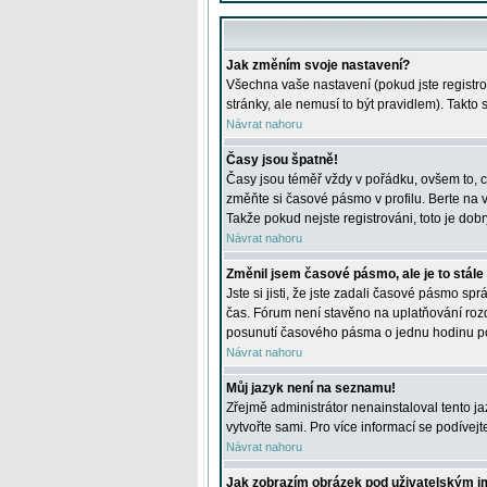
Jak změním svoje nastavení?
Všechna vaše nastavení (pokud jste registro
stránky, ale nemusí to být pravidlem). Takto
Návrat nahoru
Časy jsou špatně!
Časy jsou téměř vždy v pořádku, ovšem to, c
změňte si časové pásmo v profilu. Berte na
Takže pokud nejste registrováni, toto je dobr
Návrat nahoru
Změnil jsem časové pásmo, ale je to stále
Jste si jisti, že jste zadali časové pásmo sp
čas. Fórum není stavěno na uplatňování roz
posunutí časového pásma o jednu hodinu po 
Návrat nahoru
Můj jazyk není na seznamu!
Zřejmě administrátor nenainstaloval tento jaz
vytvořte sami. Pro více informací se podívej
Návrat nahoru
Jak zobrazím obrázek pod uživatelským 