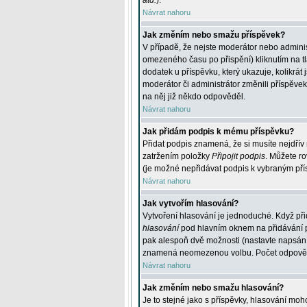
atd.
).
Návrat nahoru
Jak změním nebo smažu příspěvek?
V případě, že nejste moderátor nebo adminis
omezeného času po přispění) kliknutím na t
dodatek u příspěvku, který ukazuje, kolikrá
moderátor či administrátor změnili příspěve
na něj již někdo odpověděl.
Návrat nahoru
Jak přidám podpis k mému příspěvku?
Přidat podpis znamená, že si musíte nejdřív 
zatržením položky
Připojit podpis
. Můžete ro
(je možné nepřidávat podpis k vybraným pří
Návrat nahoru
Jak vytvořím hlasování?
Vytvoření hlasování je jednoduché. Když při
hlasování
pod hlavním oknem na přidávání př
pak alespoň dvě možnosti (nastavte napsán
znamená neomezenou volbu. Počet odpovědí, 
Návrat nahoru
Jak změním nebo smažu hlasování?
Je to stejné jako s příspěvky, hlasování m