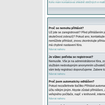
Koho mám kontaktovat ohledně obtížných e-mailů 
Proč se nemohu přihlásit?
Už jste se zaregistrovali? Před přihlášením 
skutečnost zobrazí)? Pokud ano, kontaktujte a
nemůžete přihlásit, znovu zkontrolujte přih
má chybné nastavení fóra.
Návrat nahoru
Je vůbec potřeba se registrovat?
Nemusíte. Vše je na administrátorovi fóra, z
službám nedostupným anonymním uživatelům, j
vám tedy registraci doporučujeme. Zabere to 
Návrat nahoru
Proč jsem automaticky odhlášen?
Pokud nezaškrtnete tlačítko
Přihlásit automat
účtu někým jiným. Abyste zůstali přihlášeni,
veřejného počítače, např. v knihovně, intern
Návrat nahoru