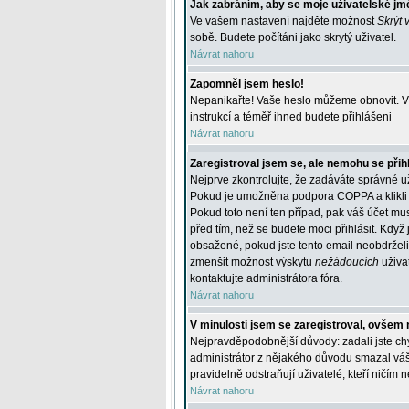
Jak zabráním, aby se moje uživatelské jm
Ve vašem nastavení najděte možnost
Skrýt 
sobě. Budete počítáni jako skrytý uživatel.
Návrat nahoru
Zapomněl jsem heslo!
Nepanikařte! Vaše heslo můžeme obnovit. V 
instrukcí a téměř ihned budete přihlášeni
Návrat nahoru
Zaregistroval jsem se, ale nemohu se přihl
Nejprve zkontrolujte, že zadáváte správné u
Pokud je umožněna podpora COPPA a klikli j
Pokud toto není ten případ, pak váš účet mus
před tím, než se budete moci přihlásit. Když 
obsažené, pokud jste tento email neobdrželi
zmenšit možnost výskytu
nežádoucích
uživat
kontaktujte administrátora fóra.
Návrat nahoru
V minulosti jsem se zaregistroval, ovšem 
Nejpravděpodobnější důvody: zadali jste chyb
administrátor z nějakého důvodu smazal váš ú
pravidelně odstraňují uživatelé, kteří ničím 
Návrat nahoru