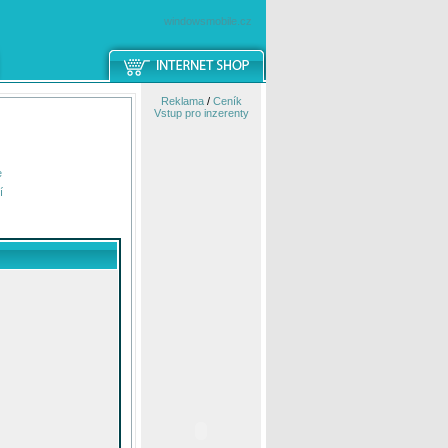
windowsmobile.cz
Reklama
/
Ceník
Vstup pro inzerenty
e
í