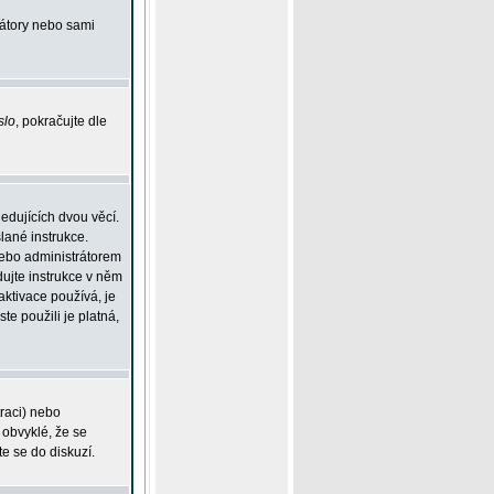
rátory nebo sami
slo
, pokračujte dle
edujících dvou věcí.
lané instrukce.
 nebo administrátorem
dujte instrukce v něm
aktivace používá, je
ste použili je platná,
traci) nebo
 obvyklé, že se
te se do diskuzí.