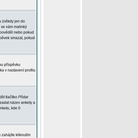
u (někdy jen do
í se vám malinký
odpověděl nebo pokud
íspěvek smazat, pokud
mu příspěvku
ka v nastavení profilu
ět tlačítko
Přidat
 zadat název ankety a
anketu, kde 0
zahájíte kliknutím