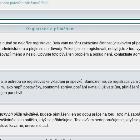
nebo právních záležitostí fóra?
Registrace a přihlášení
je nutné se nejdříve registrovat. Byla vám na fóru zakázána činnost (v takovém příp
dministrátora a ptejte se na důvody. Pokud jste se registrovali, nebyli jste z fóra v
lašovací jméno a heslo. Obvykle toto bývá ten problém a pokud není, kontaktujte ad
da je potřeba se registrovat ke vkládání příspěvků. Samozřejmě, že registrace vám d
ako např. postavičky, soukromé zprávy, posílání e-mailů uživatelům, přihlášení d
jen pár chvil.
icky při příští návštěvě
, budete přihlášeni jen po dobu práce na fóru. Toto má zabrá
 zaškrtněte toto políčko, když se přihlašujete. Toto ovšem nedoporučujeme, když se 
etové kavárně, univerzitě atd.