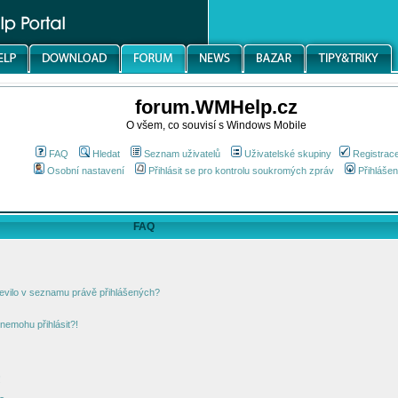
forum.WMHelp.cz
O všem, co souvisí s Windows Mobile
FAQ
Hledat
Seznam uživatelů
Uživatelské skupiny
Registrac
Osobní nastavení
Přihlásit se pro kontrolu soukromých zpráv
Přihlášen
FAQ
jevilo v seznamu právě přihlášených?
nemohu přihlásit?!
!