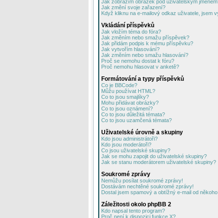
Jak zobrazím obrázek pod uživatelským jménem
Jak změní svoje zařazení?
Když kliknu na e-mailový odkaz uživatele, jsem v
Vkládání příspěvků
Jak vložím téma do fóra?
Jak změním nebo smažu příspěvek?
Jak přidám podpis k mému příspěvku?
Jak vytvořím hlasování?
Jak změním nebo smažu hlasování?
Proč se nemohu dostat k fóru?
Proč nemohu hlasovat v anketě?
Formátování a typy příspěvků
Co je BBCode?
Můžu používat HTML?
Co to jsou smajlíky?
Mohu přidávat obrázky?
Co to jsou oznámení?
Co to jsou důležitá témata?
Co to jsou uzamčená témata?
Uživatelské úrovně a skupiny
Kdo jsou administrátoři?
Kdo jsou moderátoři?
Co jsou uživatelské skupiny?
Jak se mohu zapojit do uživatelské skupiny?
Jak se stanu moderátorem uživatelské skupiny?
Soukromé zprávy
Nemůžu posílat soukromé zprávy!
Dostávám nechtěné soukromé zprávy!
Dostal jsem spamový a obtížný e-mail od někoho 
Záležitosti okolo phpBB 2
Kdo napsal tento program?
Proč není k dispozici funkce X?