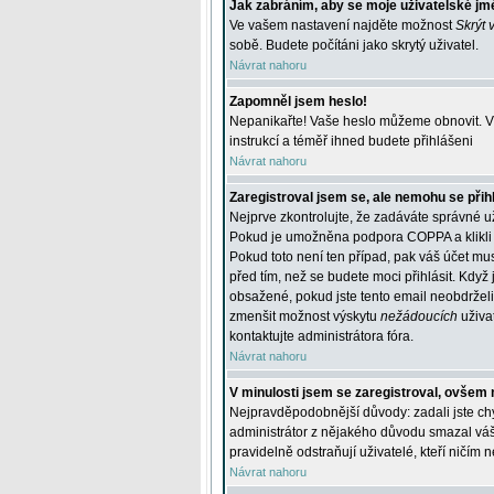
Jak zabráním, aby se moje uživatelské jm
Ve vašem nastavení najděte možnost
Skrýt 
sobě. Budete počítáni jako skrytý uživatel.
Návrat nahoru
Zapomněl jsem heslo!
Nepanikařte! Vaše heslo můžeme obnovit. V 
instrukcí a téměř ihned budete přihlášeni
Návrat nahoru
Zaregistroval jsem se, ale nemohu se přihl
Nejprve zkontrolujte, že zadáváte správné u
Pokud je umožněna podpora COPPA a klikli j
Pokud toto není ten případ, pak váš účet mus
před tím, než se budete moci přihlásit. Když 
obsažené, pokud jste tento email neobdrželi
zmenšit možnost výskytu
nežádoucích
uživat
kontaktujte administrátora fóra.
Návrat nahoru
V minulosti jsem se zaregistroval, ovšem 
Nejpravděpodobnější důvody: zadali jste chyb
administrátor z nějakého důvodu smazal váš ú
pravidelně odstraňují uživatelé, kteří ničím 
Návrat nahoru