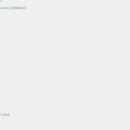
?
yzván k přihlášení!
z fóra!