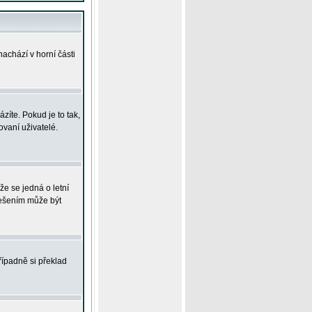
achází v horní části
íte. Pokud je to tak,
vaní uživatelé.
že se jedná o letní
Řešením může být
řípadně si překlad