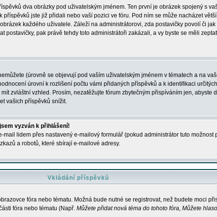
 příspěvků dva obrázky pod uživatelským jménem. Ten první je obrázek spojený s vaš
ik příspěvků jste již přidali nebo vaší pozici ve fóru. Pod ním se může nacházet vět
í obrázek každého uživatele. Záleží na administrátorovi, zda postavičky povolí či jak 
postavičky, pak právě tehdy toto administrátoři zakázali, a vy byste se měli zepta
nemůžete (úrovně se objevují pod vaším uživatelským jménem v tématech a na vaše
odnocení úrovní k rozlišení počtu vámi přidaných příspěvků a k identifikaci určitých
ít zvláštní vzhled. Prosím, nezatěžujte fórum zbytečným přispíváním jen, abyste d
 vašich příspěvků snížit.
 jsem vyzván k přihlášení!
-mail lidem přes nastavený e-mailový formulář (pokud administrátor tuto možnost po
azů a robotů, které sbírají e-mailové adresy.
Vkládání příspěvků
 obrazovce fóra nebo tématu. Možná bude nutné se registrovat, než budete moci přis
části fóra nebo tématu (Např.
Můžete přidat nová téma do tohoto fóra, Můžete hlasov