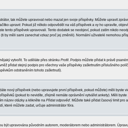
trátor, tak můžete upravovat nebo mazat jen svoje příspěvky. Můžete upravit zpráv
lačítko
upravit
. Pokud již někdo odpověděl na váš příspěvek a vy ho upravíte, objev
t jste tento příspěvek upravovali. Tento dodatek se neobjeví, pokud zatím nikdo ne
k (ti by měli sami zanechat vzkaz proč jej změnili). Normální uživatelé nemohou př
nějaký vytvořit. To uděláte přes stránku
Profil
. Podpis můžete přidat k právě psané
vněž přidat stejný podpis pro všechny vaše příspěvky zaškrtnutím příslušného políč
spěvkům odstraněním tohoto zaškrtnutí).
dáte nový příspěvek (nebo upravujete první příspěvek, pokud můžete) měli byste vid
íspěvků (pokud to nevidíte, zřejmě nemáte oprávnění vytvářet ankety). Měli byste
ím název otázky a klikněte na
Přidat odpověď
. Můžete také přidat časový limit pro 
které můžete zadat, určuje administrátor fóra.
ohou být upravována původním autorem, moderátorem nebo administrátorem. Úpravu 