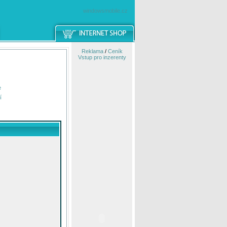
windowsmobile.cz
Reklama
/
Ceník
Vstup pro inzerenty
e
í