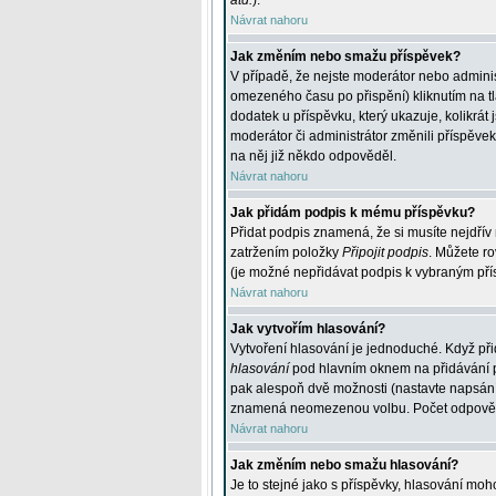
atd.
).
Návrat nahoru
Jak změním nebo smažu příspěvek?
V případě, že nejste moderátor nebo adminis
omezeného času po přispění) kliknutím na t
dodatek u příspěvku, který ukazuje, kolikrá
moderátor či administrátor změnili příspěve
na něj již někdo odpověděl.
Návrat nahoru
Jak přidám podpis k mému příspěvku?
Přidat podpis znamená, že si musíte nejdřív 
zatržením položky
Připojit podpis
. Můžete ro
(je možné nepřidávat podpis k vybraným pří
Návrat nahoru
Jak vytvořím hlasování?
Vytvoření hlasování je jednoduché. Když při
hlasování
pod hlavním oknem na přidávání př
pak alespoň dvě možnosti (nastavte napsán
znamená neomezenou volbu. Počet odpovědí, 
Návrat nahoru
Jak změním nebo smažu hlasování?
Je to stejné jako s příspěvky, hlasování m