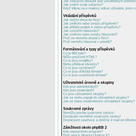
Jak zobrazím obrázek pod uživatelským jménem
Jak změní svoje zařazení?
Když kliknu na e-mailový odkaz uživatele, jsem v
Vkládání příspěvků
Jak vložím téma do fóra?
Jak změním nebo smažu příspěvek?
Jak přidám podpis k mému příspěvku?
Jak vytvořím hlasování?
Jak změním nebo smažu hlasování?
Proč se nemohu dostat k fóru?
Proč nemohu hlasovat v anketě?
Formátování a typy příspěvků
Co je BBCode?
Můžu používat HTML?
Co to jsou smajlíky?
Mohu přidávat obrázky?
Co to jsou oznámení?
Co to jsou důležitá témata?
Co to jsou uzamčená témata?
Uživatelské úrovně a skupiny
Kdo jsou administrátoři?
Kdo jsou moderátoři?
Co jsou uživatelské skupiny?
Jak se mohu zapojit do uživatelské skupiny?
Jak se stanu moderátorem uživatelské skupiny?
Soukromé zprávy
Nemůžu posílat soukromé zprávy!
Dostávám nechtěné soukromé zprávy!
Dostal jsem spamový a obtížný e-mail od někoho 
Záležitosti okolo phpBB 2
Kdo napsal tento program?
Proč není k dispozici funkce X?