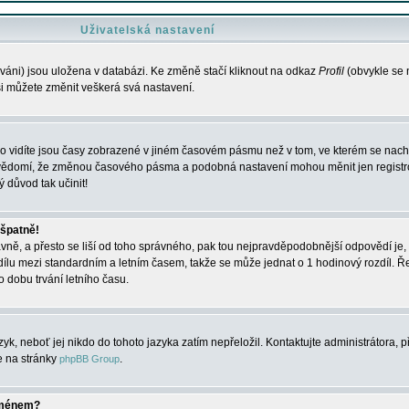
Uživatelská nastavení
váni) jsou uložena v databázi. Ke změně stačí kliknout na odkaz
Profil
(obvykle se n
 si můžete změnit veškerá svá nastavení.
o vidíte jsou časy zobrazené v jiném časovém pásmu než v tom, ve kterém se nacház
 vědomí, že změnou časového pásma a podobná nastavení mohou měnit jen registro
ý důvod tak učinit!
 špatně!
rávně, a přesto se liší od toho správného, pak tou nejpravděpodobnější odpovědí je, 
dílu mezi standardním a letním časem, takže se může jednat o 1 hodinový rozdíl. 
dobu trvání letního času.
yk, neboť jej nikdo do tohoto jazyka zatím nepřeložil. Kontaktujte administrátora, p
te na stránky
.
phpBB Group
jménem?