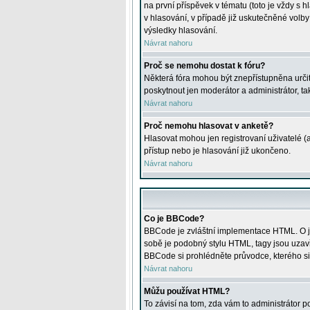
na první příspěvek v tématu (toto je vždy 
v hlasování, v případě již uskutečněné volb
výsledky hlasování.
Návrat nahoru
Proč se nemohu dostat k fóru?
Některá fóra mohou být znepřístupněna určitý
poskytnout jen moderátor a administrátor, tak
Návrat nahoru
Proč nemohu hlasovat v anketě?
Hlasovat mohou jen registrovaní uživatelé (
přístup nebo je hlasování již ukončeno.
Návrat nahoru
Co je BBCode?
BBCode je zvláštní implementace HTML. O je
sobě je podobný stylu HTML, tagy jsou uzavřen
BBCode si prohlédněte průvodce, kterého si
Návrat nahoru
Můžu používat HTML?
To závisí na tom, zda vám to administrátor po