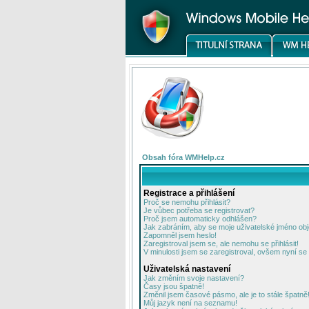
Obsah fóra WMHelp.cz
Registrace a přihlášení
Proč se nemohu přihlásit?
Je vůbec potřeba se registrovat?
Proč jsem automaticky odhlášen?
Jak zabráním, aby se moje uživatelské jméno ob
Zapomněl jsem heslo!
Zaregistroval jsem se, ale nemohu se přihlásit!
V minulosti jsem se zaregistroval, ovšem nyní se 
Uživatelská nastavení
Jak změním svoje nastavení?
Časy jsou špatně!
Změnil jsem časové pásmo, ale je to stále špatně
Můj jazyk není na seznamu!