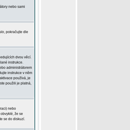
rátory nebo sami
slo
, pokračujte dle
edujících dvou věcí.
lané instrukce.
 nebo administrátorem
dujte instrukce v něm
aktivace používá, je
ste použili je platná,
traci) nebo
 obvyklé, že se
te se do diskuzí.