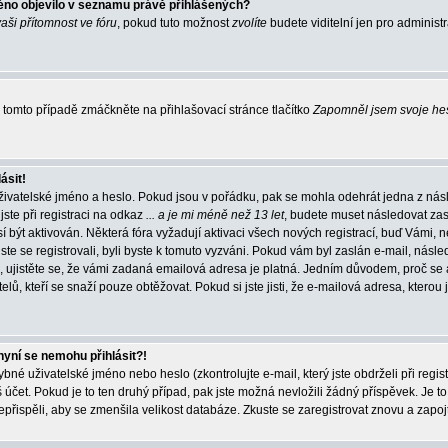
éno objevilo v seznamu právě přihlášených?
vaši přítomnost ve fóru
, pokud tuto možnost
zvolíte
budete viditelní jen pro administ
tomto případě zmáčkněte na přihlašovací stránce tlačítko
Zapomněl jsem svoje he
ásit!
živatelské jméno a heslo. Pokud jsou v pořádku, pak se mohla odehrát jedna z násl
ste při registraci na odkaz
... a je mi méně než 13 let
, budete muset následovat zas
í být aktivován. Některá fóra vyžadují aktivaci všech nových registrací, buď Vámi,
jste se registrovali, byli byste k tomuto vyzváni. Pokud vám byl zaslán e-mail, násle
, ujistěte se, že vámi zadaná emailová adresa je platná. Jedním důvodem, proč se 
elů, kteří se snaží pouze obtěžovat. Pokud si jste jisti, že e-mailová adresa, kterou j
nyní se nemohu přihlásit?!
né uživatelské jméno nebo heslo (zkontrolujte e-mail, který jste obdrželi při regis
čet. Pokud je to ten druhý případ, pak jste možná nevložili žádný příspěvek. Je to
nepřispěli, aby se zmenšila velikost databáze. Zkuste se zaregistrovat znovu a zapoj