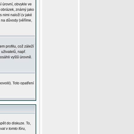
í úrovní, obvykle ve
ší obrázek, známý jako
s nimi naloží (v jaké
t na důvody (věříme,
m profilu, což záleží
 uživatelů, např.
osáhli vyšší úrovně.
volil). Toto opatření
pět do diskuze. To,
at v tomto fóru,