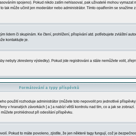
s hlasováním spojeno). Pokud nikdo zatím nehlasoval, pak uživatelé mohou vymazat
y to tak může učinit jen moderátor nebo administrátor. Tímto opatřením se snažíme z
m lidem či skupinám. Ke čtení, prohlížení, přispívání atd. potřebujete zvláštní auto
že kontaktujte je.
aby nebyly zkresleny výsledky). Pokud jste registrováni a stále nemůžete volit, zř
Formátování a typy příspěvků
ho použití rozhoduje administrátor (můžete toto nepovolit pro jednotlivé příspěv
y v hranatých závorkách [ a ] a nabízí větší kontrolu nad tím, co a jak se zobrazí. 
 můžete prohlédnout při odesílání příspěvku.
volí. Pokud to máte povoleno, zjistíte, že jen některé tagy fungují, což je
bezpečnos