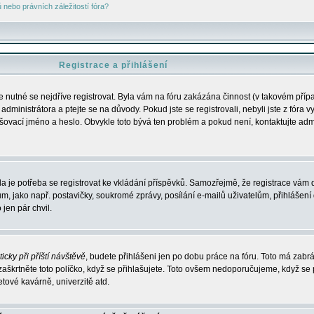
nebo právních záležitostí fóra?
Registrace a přihlášení
je nutné se nejdříve registrovat. Byla vám na fóru zakázána činnost (v takovém příp
dministrátora a ptejte se na důvody. Pokud jste se registrovali, nebyli jste z fóra v
lašovací jméno a heslo. Obvykle toto bývá ten problém a pokud není, kontaktujte ad
da je potřeba se registrovat ke vkládání příspěvků. Samozřejmě, že registrace vám d
ako např. postavičky, soukromé zprávy, posílání e-mailů uživatelům, přihlášení d
jen pár chvil.
icky při příští návštěvě
, budete přihlášeni jen po dobu práce na fóru. Toto má zabrá
 zaškrtněte toto políčko, když se přihlašujete. Toto ovšem nedoporučujeme, když se 
etové kavárně, univerzitě atd.