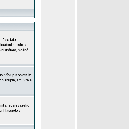
adě se tato
yloučeni a stále se
ministrátora, možná
á přístup k ostatním
o skupin, atd. Vřele
nit zneužití vašeho
přihlašujete z