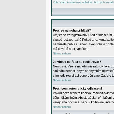
Koho mám kontaktovat ohledně obtížných e-mailů 
Proč se nemohu přihlásit?
Už jste se zaregistrovali? Před přihlášením 
skutečnost zobrazí)? Pokud ano, kontaktujte a
nemůžete přihlásit, znovu zkontrolujte přih
má chybné nastavení fóra.
Návrat nahoru
Je vůbec potřeba se registrovat?
Nemusíte. Vše je na administrátorovi fóra, z
službám nedostupným anonymním uživatelům, j
vám tedy registraci doporučujeme. Zabere to 
Návrat nahoru
Proč jsem automaticky odhlášen?
Pokud nezaškrtnete tlačítko
Přihlásit automat
účtu někým jiným. Abyste zůstali přihlášeni,
veřejného počítače, např. v knihovně, intern
Návrat nahoru