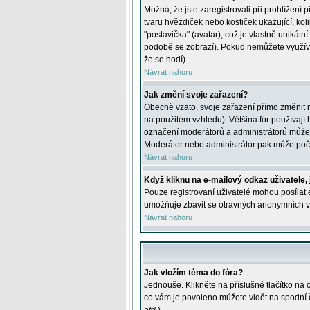
Možná, že jste zaregistrovali při prohlížení
tvaru hvězdiček nebo kostiček ukazující, kol
"postavička" (avatar), což je vlastně unikátn
podobě se zobrazí). Pokud nemůžete využívat 
že se hodí).
Návrat nahoru
Jak změní svoje zařazení?
Obecně vzato, svoje zařazení přímo změnit 
na použitém vzhledu). Většina fór používají h
označení moderátorů a administrátorů může m
Moderátor nebo administrátor pak může počet
Návrat nahoru
Když kliknu na e-mailový odkaz uživatele,
Pouze registrovaní uživatelé mohou posílat e
umožňuje zbavit se otravných anonymních vzk
Návrat nahoru
Jak vložím téma do fóra?
Jednouše. Klikněte na příslušné tlačítko na
co vám je povoleno můžete vidět na spodní 