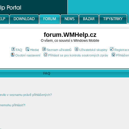
forum.WMHelp.cz
O všem, co souvisí s Windows Mobile
FAQ
Hledat
Seznam uživatelů
Uživatelské skupiny
Registrac
Osobní nastavení
Přihlásit se pro kontrolu soukromých zpráv
Přihlášen
FAQ
jevilo v seznamu právě přihlášených?
nemohu přihlásit?!
!