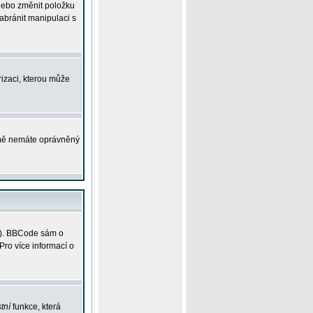
 nebo změnit položku
abránit manipulaci s
rizaci, kterou může
ejmě nemáte oprávněný
ky). BBCode sám o
Pro více informací o
tní
funkce, která