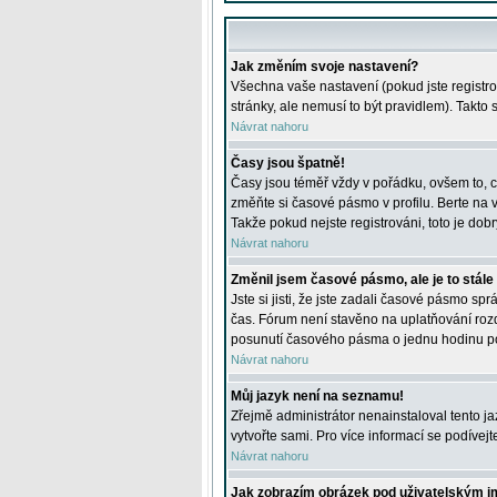
Jak změním svoje nastavení?
Všechna vaše nastavení (pokud jste registro
stránky, ale nemusí to být pravidlem). Takto
Návrat nahoru
Časy jsou špatně!
Časy jsou téměř vždy v pořádku, ovšem to, c
změňte si časové pásmo v profilu. Berte na
Takže pokud nejste registrováni, toto je dobr
Návrat nahoru
Změnil jsem časové pásmo, ale je to stále
Jste si jisti, že jste zadali časové pásmo sp
čas. Fórum není stavěno na uplatňování roz
posunutí časového pásma o jednu hodinu po 
Návrat nahoru
Můj jazyk není na seznamu!
Zřejmě administrátor nenainstaloval tento jaz
vytvořte sami. Pro více informací se podívej
Návrat nahoru
Jak zobrazím obrázek pod uživatelským 