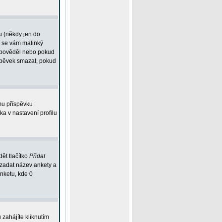
u (někdy jen do
í se vám malinký
odpověděl nebo pokud
íspěvek smazat, pokud
mu příspěvku
ka v nastavení profilu
ět tlačítko
Přidat
 zadat název ankety a
anketu, kde 0
zahájíte kliknutím