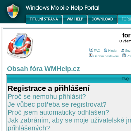
fo
O všem
FAQ
Hledat
Sez
Osobní nastavení
Při
Obsah fóra WMHelp.cz
FAQ
Registrace a přihlášení
Proč se nemohu přihlásit?
Je vůbec potřeba se registrovat?
Proč jsem automaticky odhlášen?
Jak zabráním, aby se moje uživatelské 
přihlášených?