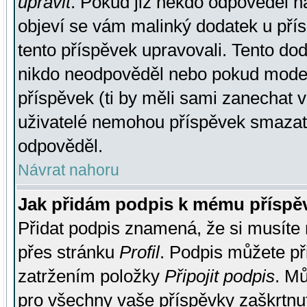
upravit
. Pokud již někdo odpověděl na
objeví se vám malinký dodatek u přísp
tento příspěvek upravovali. Tento do
nikdo neodpověděl nebo pokud moderá
příspěvek (ti by měli sami zanechat v
uživatelé nemohou příspěvek smazat,
odpověděl.
Návrat nahoru
Jak přidám podpis k mému příspě
Přidat podpis znamená, že si musíte n
přes stránku
Profil
. Podpis můžete p
zatržením položky
Připojit podpis
. Mů
pro všechny vaše příspěvky zaškrtnut