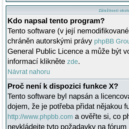
Záležitosti oko
Kdo napsal tento program?
Tento software (v její nemodifikované
chráněn autorskými právy
phpBB Gro
General Public Licence a může být vo
informací klikněte
.
zde
Návrat nahoru
Proč není k dispozici funkce X?
Tento software byl napsán a licenco
dojem, že je potřeba přidat nějakou f
a ověřte si, co 
http://www.phpbb.com
nevkládejte tyto požadavky na fóru