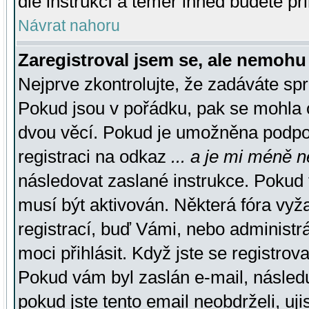
dle instrukcí a téměř ihned budete př
Návrat nahoru
Zaregistroval jsem se, ale nemohu 
Nejprve zkontrolujte, že zadáváte sp
Pokud jsou v pořádku, pak se mohla o
dvou věcí. Pokud je umožněna podpora
registraci na odkaz
... a je mi méně n
následovat zaslané instrukce. Pokud t
musí být aktivován. Některá fóra vyž
registrací, buď Vámi, nebo administr
moci přihlásit. Když jste se registrova
Pokud vám byl zaslán e-mail, násled
pokud jste tento email neobdrželi, uj