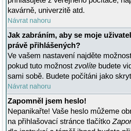
přihlašujete z veřejného počítače, na
kavárně, univerzitě atd.
Návrat nahoru
Jak zabráním, aby se moje uživate
právě přihlášených?
Ve vašem nastavení najděte možnos
pokud tuto možnost
zvolíte
budete vid
sami sobě. Budete počítáni jako skryt
Návrat nahoru
Zapomněl jsem heslo!
Nepanikařte! Vaše heslo můžeme obn
na přihlašovací stránce tlačítko
Zapom