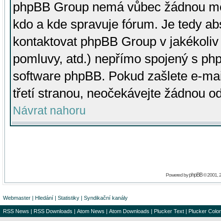
phpBB Group nemá vůbec žádnou moc 
kdo a kde spravuje fórum. Je tedy a
kontaktovat phpBB Group v jakékoliv p
pomluvy, atd.) nepřímo spojený s p
software phpBB. Pokud zašlete e-mai
třetí stranou, neočekávejte žádnou o
Návrat nahoru
phpBB
Powered by
© 2001, 
Webmaster
|
Hledání
|
Statistiky
|
Syndikační kanály
RSS News
|
RSS Downloads
|
Atom News
|
Atom Downloads
|
Plucker Text
|
Plucker Color