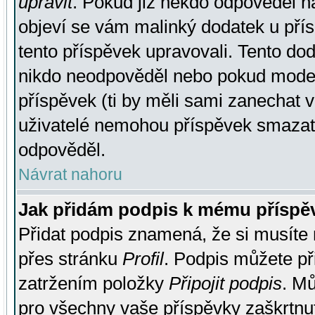
upravit
. Pokud již někdo odpověděl na
objeví se vám malinký dodatek u přísp
tento příspěvek upravovali. Tento do
nikdo neodpověděl nebo pokud moderá
příspěvek (ti by měli sami zanechat v
uživatelé nemohou příspěvek smazat,
odpověděl.
Návrat nahoru
Jak přidám podpis k mému příspě
Přidat podpis znamená, že si musíte n
přes stránku
Profil
. Podpis můžete p
zatržením položky
Připojit podpis
. Mů
pro všechny vaše příspěvky zaškrtnut