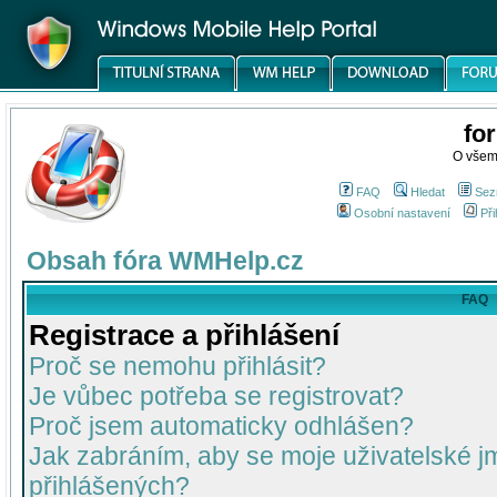
fo
O všem
FAQ
Hledat
Sez
Osobní nastavení
Při
Obsah fóra WMHelp.cz
FAQ
Registrace a přihlášení
Proč se nemohu přihlásit?
Je vůbec potřeba se registrovat?
Proč jsem automaticky odhlášen?
Jak zabráním, aby se moje uživatelské 
přihlášených?