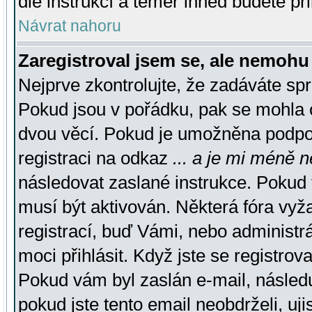
dle instrukcí a téměř ihned budete př
Návrat nahoru
Zaregistroval jsem se, ale nemohu 
Nejprve zkontrolujte, že zadáváte sp
Pokud jsou v pořádku, pak se mohla o
dvou věcí. Pokud je umožněna podpora
registraci na odkaz
... a je mi méně n
následovat zaslané instrukce. Pokud t
musí být aktivován. Některá fóra vyž
registrací, buď Vámi, nebo administr
moci přihlásit. Když jste se registrova
Pokud vám byl zaslán e-mail, násled
pokud jste tento email neobdrželi, uj