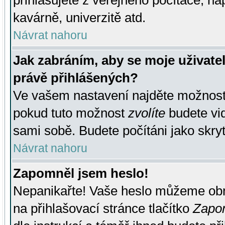
přihlašujete z veřejného počítače, na
kavárně, univerzitě atd.
Návrat nahoru
Jak zabráním, aby se moje uživate
právě přihlášených?
Ve vašem nastavení najděte možnos
pokud tuto možnost
zvolíte
budete vid
sami sobě. Budete počítáni jako skryt
Návrat nahoru
Zapomněl jsem heslo!
Nepanikařte! Vaše heslo můžeme obn
na přihlašovací stránce tlačítko
Zapom