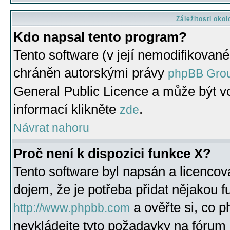
Záležitosti oko
Kdo napsal tento program?
Tento software (v její nemodifikované
chráněn autorskými právy
phpBB Gro
General Public Licence a může být vo
informací klikněte
.
zde
Návrat nahoru
Proč není k dispozici funkce X?
Tento software byl napsán a licenco
dojem, že je potřeba přidat nějakou f
a ověřte si, co 
http://www.phpbb.com
nevkládejte tyto požadavky na fóru