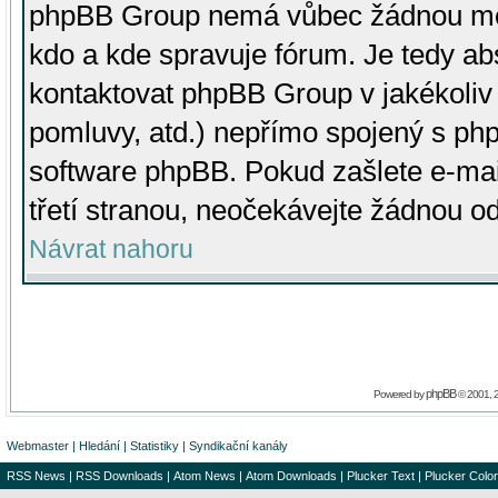
phpBB Group nemá vůbec žádnou moc 
kdo a kde spravuje fórum. Je tedy a
kontaktovat phpBB Group v jakékoliv p
pomluvy, atd.) nepřímo spojený s p
software phpBB. Pokud zašlete e-mai
třetí stranou, neočekávejte žádnou o
Návrat nahoru
phpBB
Powered by
© 2001, 
Webmaster
|
Hledání
|
Statistiky
|
Syndikační kanály
RSS News
|
RSS Downloads
|
Atom News
|
Atom Downloads
|
Plucker Text
|
Plucker Color