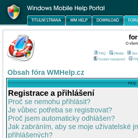
fo
O všem
FAQ
Hledat
Sez
Osobní nastavení
Při
Obsah fóra WMHelp.cz
FAQ
Registrace a přihlášení
Proč se nemohu přihlásit?
Je vůbec potřeba se registrovat?
Proč jsem automaticky odhlášen?
Jak zabráním, aby se moje uživatelské 
přihlášených?