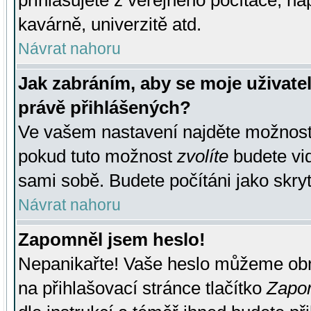
přihlašujete z veřejného počítače, na
kavárně, univerzitě atd.
Návrat nahoru
Jak zabráním, aby se moje uživate
právě přihlášených?
Ve vašem nastavení najděte možnos
pokud tuto možnost
zvolíte
budete vid
sami sobě. Budete počítáni jako skryt
Návrat nahoru
Zapomněl jsem heslo!
Nepanikařte! Vaše heslo můžeme obn
na přihlašovací stránce tlačítko
Zapom