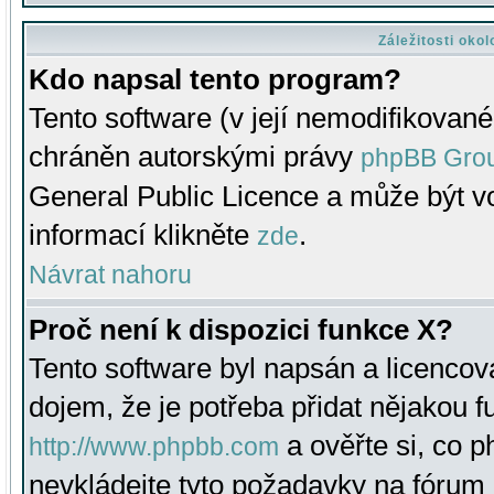
Záležitosti oko
Kdo napsal tento program?
Tento software (v její nemodifikované
chráněn autorskými právy
phpBB Gro
General Public Licence a může být vo
informací klikněte
.
zde
Návrat nahoru
Proč není k dispozici funkce X?
Tento software byl napsán a licenco
dojem, že je potřeba přidat nějakou f
a ověřte si, co 
http://www.phpbb.com
nevkládejte tyto požadavky na fóru