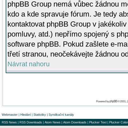
phpBB Group nemá vůbec žádnou moc 
kdo a kde spravuje fórum. Je tedy a
kontaktovat phpBB Group v jakékoliv p
pomluvy, atd.) nepřímo spojený s p
software phpBB. Pokud zašlete e-mai
třetí stranou, neočekávejte žádnou o
Návrat nahoru
phpBB
Powered by
© 2001, 
Webmaster
|
Hledání
|
Statistiky
|
Syndikační kanály
RSS News
|
RSS Downloads
|
Atom News
|
Atom Downloads
|
Plucker Text
|
Plucker Color