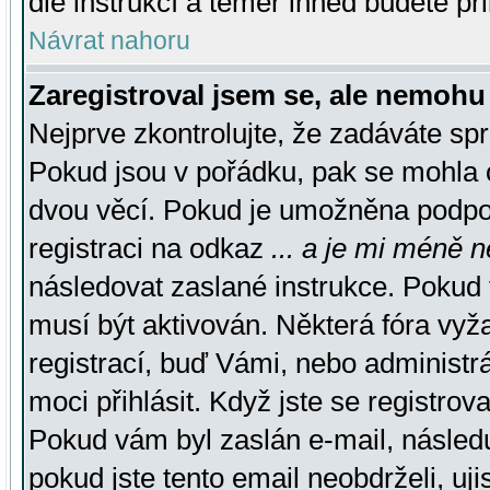
dle instrukcí a téměř ihned budete př
Návrat nahoru
Zaregistroval jsem se, ale nemohu 
Nejprve zkontrolujte, že zadáváte sp
Pokud jsou v pořádku, pak se mohla o
dvou věcí. Pokud je umožněna podpora
registraci na odkaz
... a je mi méně n
následovat zaslané instrukce. Pokud t
musí být aktivován. Některá fóra vyž
registrací, buď Vámi, nebo administr
moci přihlásit. Když jste se registrova
Pokud vám byl zaslán e-mail, násled
pokud jste tento email neobdrželi, uj