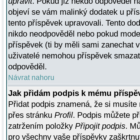
upravit
. Pokud již někdo odpověděl na
objeví se vám malinký dodatek u přísp
tento příspěvek upravovali. Tento do
nikdo neodpověděl nebo pokud moderá
příspěvek (ti by měli sami zanechat v
uživatelé nemohou příspěvek smazat,
odpověděl.
Návrat nahoru
Jak přidám podpis k mému příspě
Přidat podpis znamená, že si musíte n
přes stránku
Profil
. Podpis můžete p
zatržením položky
Připojit podpis
. Mů
pro všechny vaše příspěvky zaškrtnut