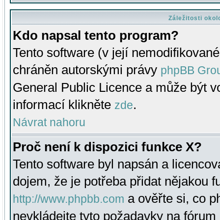
Záležitosti oko
Kdo napsal tento program?
Tento software (v její nemodifikované
chráněn autorskými právy
phpBB Gro
General Public Licence a může být vo
informací klikněte
.
zde
Návrat nahoru
Proč není k dispozici funkce X?
Tento software byl napsán a licenco
dojem, že je potřeba přidat nějakou f
a ověřte si, co 
http://www.phpbb.com
nevkládejte tyto požadavky na fóru