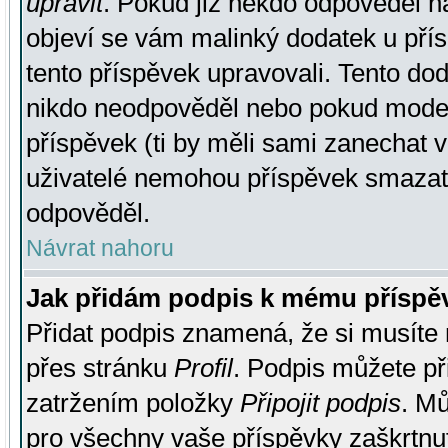
upravit
. Pokud již někdo odpověděl na
objeví se vám malinký dodatek u přísp
tento příspěvek upravovali. Tento do
nikdo neodpověděl nebo pokud moderá
příspěvek (ti by měli sami zanechat v
uživatelé nemohou příspěvek smazat,
odpověděl.
Návrat nahoru
Jak přidám podpis k mému příspě
Přidat podpis znamená, že si musíte n
přes stránku
Profil
. Podpis můžete p
zatržením položky
Připojit podpis
. Mů
pro všechny vaše příspěvky zaškrtnut