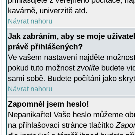
přihlašujete z veřejného počítače, na
kavárně, univerzitě atd.
Návrat nahoru
Jak zabráním, aby se moje uživate
právě přihlášených?
Ve vašem nastavení najděte možnos
pokud tuto možnost
zvolíte
budete vid
sami sobě. Budete počítáni jako skryt
Návrat nahoru
Zapomněl jsem heslo!
Nepanikařte! Vaše heslo můžeme obn
na přihlašovací stránce tlačítko
Zapom