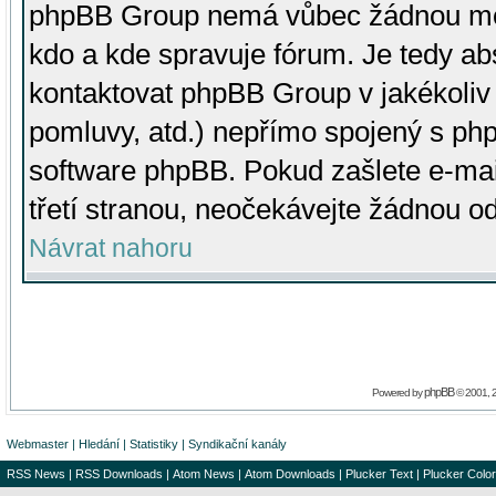
phpBB Group nemá vůbec žádnou moc 
kdo a kde spravuje fórum. Je tedy a
kontaktovat phpBB Group v jakékoliv p
pomluvy, atd.) nepřímo spojený s p
software phpBB. Pokud zašlete e-mai
třetí stranou, neočekávejte žádnou o
Návrat nahoru
phpBB
Powered by
© 2001, 
Webmaster
|
Hledání
|
Statistiky
|
Syndikační kanály
RSS News
|
RSS Downloads
|
Atom News
|
Atom Downloads
|
Plucker Text
|
Plucker Color