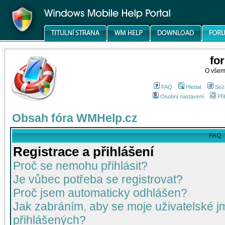
fo
O všem
FAQ
Hledat
Sez
Osobní nastavení
Při
Obsah fóra WMHelp.cz
FAQ
Registrace a přihlášení
Proč se nemohu přihlásit?
Je vůbec potřeba se registrovat?
Proč jsem automaticky odhlášen?
Jak zabráním, aby se moje uživatelské 
přihlášených?