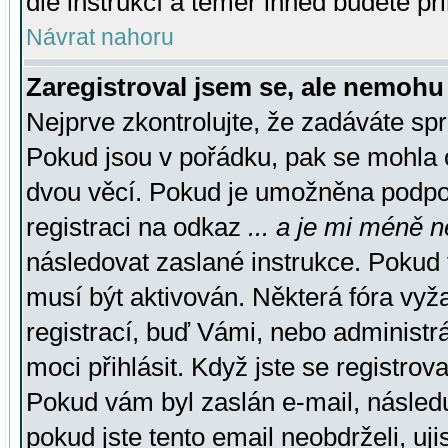
dle instrukcí a téměř ihned budete př
Návrat nahoru
Zaregistroval jsem se, ale nemohu 
Nejprve zkontrolujte, že zadáváte sp
Pokud jsou v pořádku, pak se mohla o
dvou věcí. Pokud je umožněna podpora
registraci na odkaz
... a je mi méně n
následovat zaslané instrukce. Pokud t
musí být aktivován. Některá fóra vyž
registrací, buď Vámi, nebo administr
moci přihlásit. Když jste se registrova
Pokud vám byl zaslán e-mail, násled
pokud jste tento email neobdrželi, uj