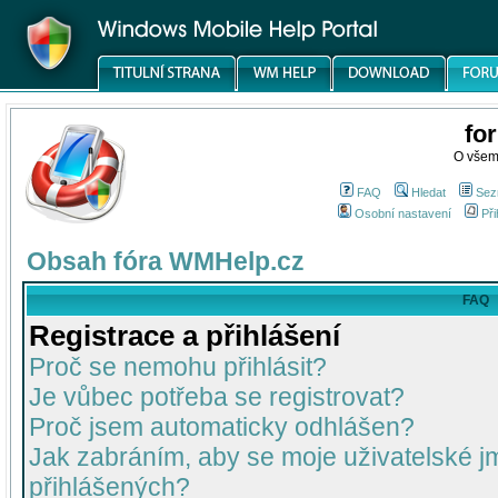
fo
O všem
FAQ
Hledat
Sez
Osobní nastavení
Při
Obsah fóra WMHelp.cz
FAQ
Registrace a přihlášení
Proč se nemohu přihlásit?
Je vůbec potřeba se registrovat?
Proč jsem automaticky odhlášen?
Jak zabráním, aby se moje uživatelské 
přihlášených?