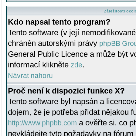
Záležitosti oko
Kdo napsal tento program?
Tento software (v její nemodifikované
chráněn autorskými právy
phpBB Gro
General Public Licence a může být vo
informací klikněte
.
zde
Návrat nahoru
Proč není k dispozici funkce X?
Tento software byl napsán a licenco
dojem, že je potřeba přidat nějakou f
a ověřte si, co 
http://www.phpbb.com
nevkládejte tyto požadavky na fóru