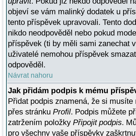
upravit
. Pokud již někdo odpověděl na
objeví se vám malinký dodatek u přísp
tento příspěvek upravovali. Tento do
nikdo neodpověděl nebo pokud moderá
příspěvek (ti by měli sami zanechat v
uživatelé nemohou příspěvek smazat,
odpověděl.
Návrat nahoru
Jak přidám podpis k mému příspě
Přidat podpis znamená, že si musíte n
přes stránku
Profil
. Podpis můžete p
zatržením položky
Připojit podpis
. Mů
pro všechny vaše příspěvky zaškrtnut