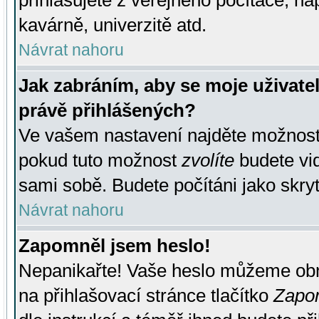
přihlašujete z veřejného počítače, na
kavárně, univerzitě atd.
Návrat nahoru
Jak zabráním, aby se moje uživate
právě přihlášených?
Ve vašem nastavení najděte možnos
pokud tuto možnost
zvolíte
budete vid
sami sobě. Budete počítáni jako skryt
Návrat nahoru
Zapomněl jsem heslo!
Nepanikařte! Vaše heslo můžeme obn
na přihlašovací stránce tlačítko
Zapom