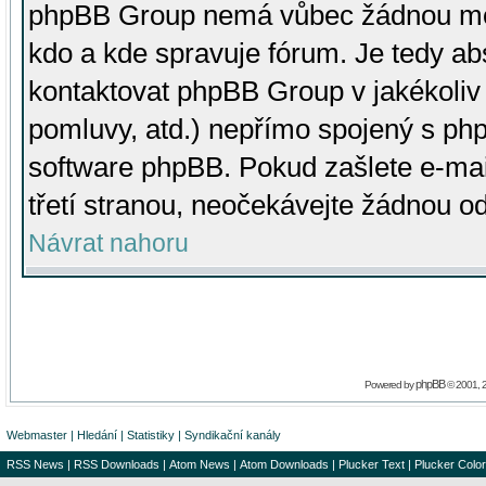
phpBB Group nemá vůbec žádnou moc 
kdo a kde spravuje fórum. Je tedy a
kontaktovat phpBB Group v jakékoliv p
pomluvy, atd.) nepřímo spojený s p
software phpBB. Pokud zašlete e-mai
třetí stranou, neočekávejte žádnou o
Návrat nahoru
phpBB
Powered by
© 2001, 
Webmaster
|
Hledání
|
Statistiky
|
Syndikační kanály
RSS News
|
RSS Downloads
|
Atom News
|
Atom Downloads
|
Plucker Text
|
Plucker Color