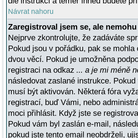
dle instrukcí a téměř ihned budete př
Návrat nahoru
Zaregistroval jsem se, ale nemohu 
Nejprve zkontrolujte, že zadáváte sp
Pokud jsou v pořádku, pak se mohla o
dvou věcí. Pokud je umožněna podpora
registraci na odkaz
... a je mi méně n
následovat zaslané instrukce. Pokud t
musí být aktivován. Některá fóra vyž
registrací, buď Vámi, nebo administr
moci přihlásit. Když jste se registrova
Pokud vám byl zaslán e-mail, násled
pokud jste tento email neobdrželi, uj