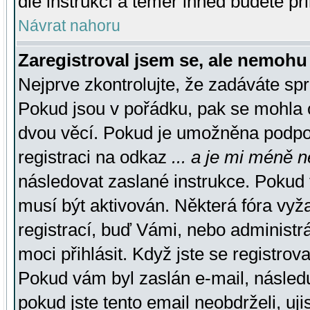
dle instrukcí a téměř ihned budete př
Návrat nahoru
Zaregistroval jsem se, ale nemohu 
Nejprve zkontrolujte, že zadáváte sp
Pokud jsou v pořádku, pak se mohla o
dvou věcí. Pokud je umožněna podpora
registraci na odkaz
... a je mi méně n
následovat zaslané instrukce. Pokud t
musí být aktivován. Některá fóra vyž
registrací, buď Vámi, nebo administr
moci přihlásit. Když jste se registrova
Pokud vám byl zaslán e-mail, násled
pokud jste tento email neobdrželi, uj