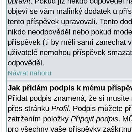
upravit
. Pokud již někdo odpověděl na
objeví se vám malinký dodatek u přísp
tento příspěvek upravovali. Tento do
nikdo neodpověděl nebo pokud moderá
příspěvek (ti by měli sami zanechat v
uživatelé nemohou příspěvek smazat,
odpověděl.
Návrat nahoru
Jak přidám podpis k mému příspě
Přidat podpis znamená, že si musíte n
přes stránku
Profil
. Podpis můžete p
zatržením položky
Připojit podpis
. Mů
pro všechny vaše příspěvky zaškrtnut