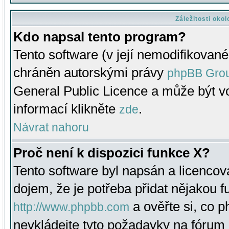
Záležitosti oko
Kdo napsal tento program?
Tento software (v její nemodifikované
chráněn autorskými právy
phpBB Gro
General Public Licence a může být vo
informací klikněte
.
zde
Návrat nahoru
Proč není k dispozici funkce X?
Tento software byl napsán a licenco
dojem, že je potřeba přidat nějakou f
a ověřte si, co 
http://www.phpbb.com
nevkládejte tyto požadavky na fóru