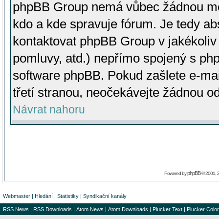
phpBB Group nemá vůbec žádnou moc 
kdo a kde spravuje fórum. Je tedy a
kontaktovat phpBB Group v jakékoliv p
pomluvy, atd.) nepřímo spojený s p
software phpBB. Pokud zašlete e-mai
třetí stranou, neočekávejte žádnou o
Návrat nahoru
phpBB
Powered by
© 2001, 
Webmaster
|
Hledání
|
Statistiky
|
Syndikační kanály
RSS News
|
RSS Downloads
|
Atom News
|
Atom Downloads
|
Plucker Text
|
Plucker Color