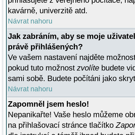
přihlašujete z veřejného počítače, na
kavárně, univerzitě atd.
Návrat nahoru
Jak zabráním, aby se moje uživate
právě přihlášených?
Ve vašem nastavení najděte možnos
pokud tuto možnost
zvolíte
budete vid
sami sobě. Budete počítáni jako skryt
Návrat nahoru
Zapomněl jsem heslo!
Nepanikařte! Vaše heslo můžeme obn
na přihlašovací stránce tlačítko
Zapom