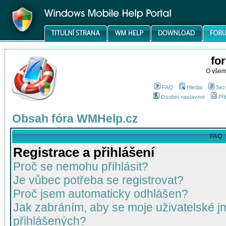
fo
O všem
FAQ
Hledat
Sez
Osobní nastavení
Při
Obsah fóra WMHelp.cz
FAQ
Registrace a přihlášení
Proč se nemohu přihlásit?
Je vůbec potřeba se registrovat?
Proč jsem automaticky odhlášen?
Jak zabráním, aby se moje uživatelské 
přihlášených?