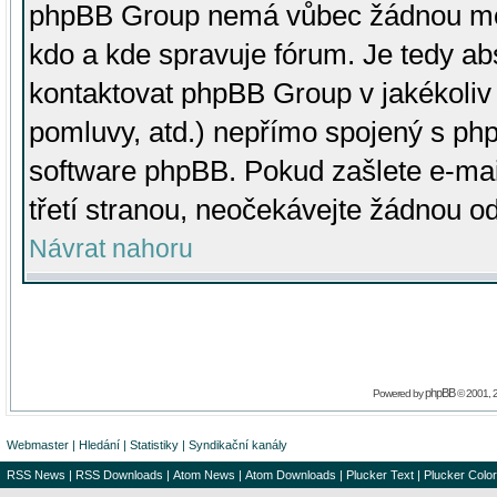
phpBB Group nemá vůbec žádnou moc 
kdo a kde spravuje fórum. Je tedy a
kontaktovat phpBB Group v jakékoliv p
pomluvy, atd.) nepřímo spojený s p
software phpBB. Pokud zašlete e-mai
třetí stranou, neočekávejte žádnou o
Návrat nahoru
phpBB
Powered by
© 2001, 
Webmaster
|
Hledání
|
Statistiky
|
Syndikační kanály
RSS News
|
RSS Downloads
|
Atom News
|
Atom Downloads
|
Plucker Text
|
Plucker Color