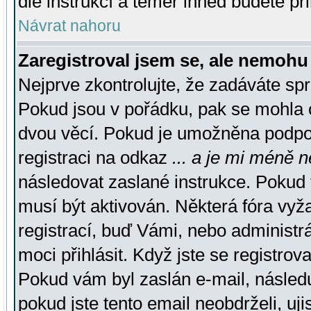
dle instrukcí a téměř ihned budete př
Návrat nahoru
Zaregistroval jsem se, ale nemohu 
Nejprve zkontrolujte, že zadáváte sp
Pokud jsou v pořádku, pak se mohla o
dvou věcí. Pokud je umožněna podpora
registraci na odkaz
... a je mi méně n
následovat zaslané instrukce. Pokud t
musí být aktivován. Některá fóra vyž
registrací, buď Vámi, nebo administr
moci přihlásit. Když jste se registrova
Pokud vám byl zaslán e-mail, násled
pokud jste tento email neobdrželi, uj