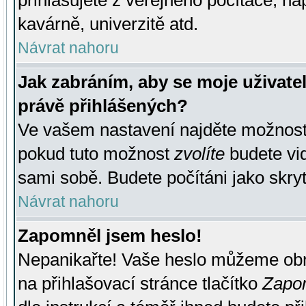
přihlašujete z veřejného počítače, na
kavárně, univerzitě atd.
Návrat nahoru
Jak zabráním, aby se moje uživate
právě přihlášených?
Ve vašem nastavení najděte možnos
pokud tuto možnost
zvolíte
budete vid
sami sobě. Budete počítáni jako skryt
Návrat nahoru
Zapomněl jsem heslo!
Nepanikařte! Vaše heslo můžeme obn
na přihlašovací stránce tlačítko
Zapom