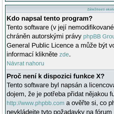
Záležitosti oko
Kdo napsal tento program?
Tento software (v její nemodifikované
chráněn autorskými právy
phpBB Gro
General Public Licence a může být vo
informací klikněte
.
zde
Návrat nahoru
Proč není k dispozici funkce X?
Tento software byl napsán a licenco
dojem, že je potřeba přidat nějakou f
a ověřte si, co 
http://www.phpbb.com
nevkládejte tyto požadavky na fóru