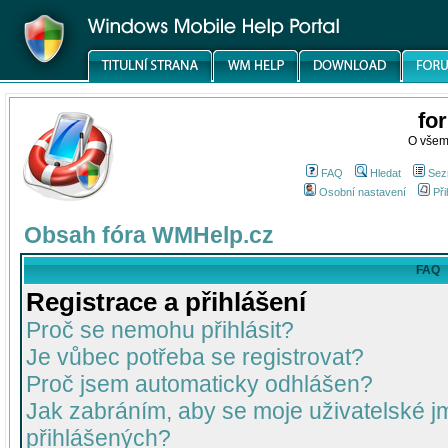
fo
O všem
FAQ
Hledat
Sez
Osobní nastavení
Při
Obsah fóra WMHelp.cz
FAQ
Registrace a přihlášení
Proč se nemohu přihlásit?
Je vůbec potřeba se registrovat?
Proč jsem automaticky odhlášen?
Jak zabráním, aby se moje uživatelské 
přihlášených?