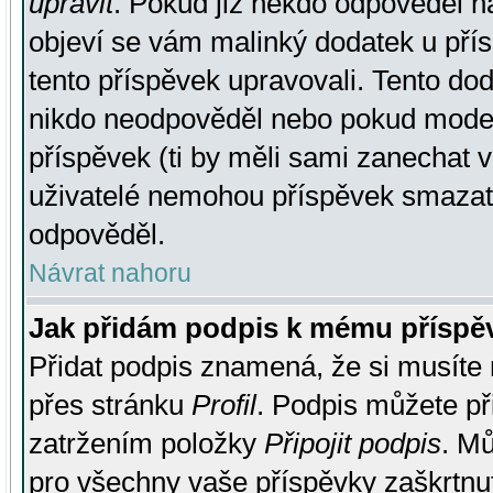
upravit
. Pokud již někdo odpověděl na
objeví se vám malinký dodatek u přísp
tento příspěvek upravovali. Tento do
nikdo neodpověděl nebo pokud moderá
příspěvek (ti by měli sami zanechat v
uživatelé nemohou příspěvek smazat,
odpověděl.
Návrat nahoru
Jak přidám podpis k mému příspě
Přidat podpis znamená, že si musíte n
přes stránku
Profil
. Podpis můžete p
zatržením položky
Připojit podpis
. Mů
pro všechny vaše příspěvky zaškrtnut