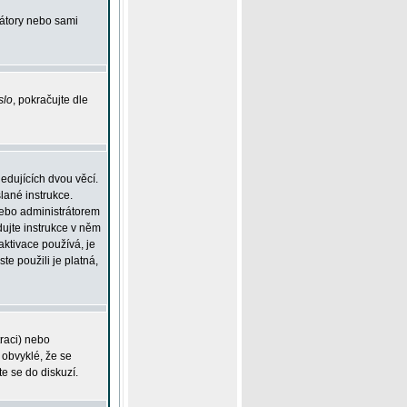
rátory nebo sami
slo
, pokračujte dle
edujících dvou věcí.
lané instrukce.
 nebo administrátorem
dujte instrukce v něm
aktivace používá, je
ste použili je platná,
traci) nebo
 obvyklé, že se
te se do diskuzí.