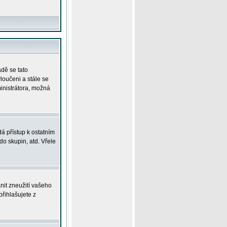
adě se tato
yloučeni a stále se
ministrátora, možná
á přístup k ostatním
o skupin, atd. Vřele
nit zneužití vašeho
přihlašujete z