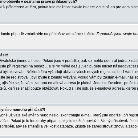
éno objevilo v seznamu právě přihlášených?
vaši přítomnost ve fóru
, pokud tuto možnost
zvolíte
budete viditelní jen pro administ
tomto případě zmáčkněte na přihlašovací stránce tlačítko
Zapomněl jsem svoje he
ásit!
živatelské jméno a heslo. Pokud jsou v pořádku, pak se mohla odehrát jedna z násl
ste při registraci na odkaz
... a je mi méně než 13 let
, budete muset následovat zas
í být aktivován. Některá fóra vyžadují aktivaci všech nových registrací, buď Vámi,
jste se registrovali, byli byste k tomuto vyzváni. Pokud vám byl zaslán e-mail, násle
, ujistěte se, že vámi zadaná emailová adresa je platná. Jedním důvodem, proč se 
elů, kteří se snaží pouze obtěžovat. Pokud si jste jisti, že e-mailová adresa, kterou j
nyní se nemohu přihlásit?!
né uživatelské jméno nebo heslo (zkontrolujte e-mail, který jste obdrželi při regis
čet. Pokud je to ten druhý případ, pak jste možná nevložili žádný příspěvek. Je to
nepřispěli, aby se zmenšila velikost databáze. Zkuste se zaregistrovat znovu a zapoj