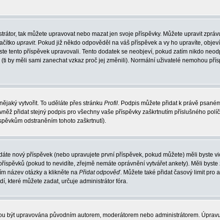
trátor, tak můžete upravovat nebo mazat jen svoje příspěvky. Můžete upravit zpráv
lačítko
upravit
. Pokud již někdo odpověděl na váš příspěvek a vy ho upravíte, objev
t jste tento příspěvek upravovali. Tento dodatek se neobjeví, pokud zatím nikdo ne
k (ti by měli sami zanechat vzkaz proč jej změnili). Normální uživatelé nemohou př
nějaký vytvořit. To uděláte přes stránku
Profil
. Podpis můžete přidat k právě psané
vněž přidat stejný podpis pro všechny vaše příspěvky zaškrtnutím příslušného políč
spěvkům odstraněním tohoto zaškrtnutí).
dáte nový příspěvek (nebo upravujete první příspěvek, pokud můžete) měli byste vid
íspěvků (pokud to nevidíte, zřejmě nemáte oprávnění vytvářet ankety). Měli byste
ím název otázky a klikněte na
Přidat odpověď
. Můžete také přidat časový limit pro 
které můžete zadat, určuje administrátor fóra.
ohou být upravována původním autorem, moderátorem nebo administrátorem. Úpravu 