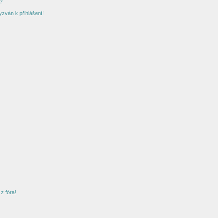
?
yzván k přihlášení!
z fóra!