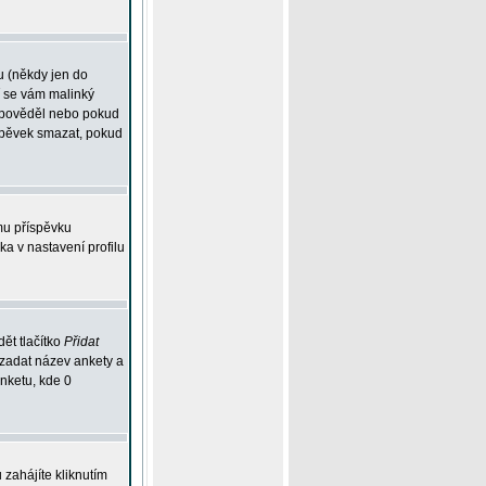
u (někdy jen do
í se vám malinký
odpověděl nebo pokud
íspěvek smazat, pokud
mu příspěvku
ka v nastavení profilu
ět tlačítko
Přidat
 zadat název ankety a
anketu, kde 0
zahájíte kliknutím