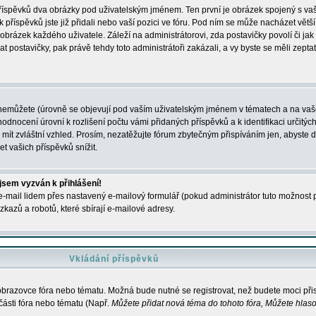
 příspěvků dva obrázky pod uživatelským jménem. Ten první je obrázek spojený s vaš
ik příspěvků jste již přidali nebo vaší pozici ve fóru. Pod ním se může nacházet vět
í obrázek každého uživatele. Záleží na administrátorovi, zda postavičky povolí či jak 
postavičky, pak právě tehdy toto administrátoři zakázali, a vy byste se měli zepta
nemůžete (úrovně se objevují pod vaším uživatelským jménem v tématech a na vaše
odnocení úrovní k rozlišení počtu vámi přidaných příspěvků a k identifikaci určitých
ít zvláštní vzhled. Prosím, nezatěžujte fórum zbytečným přispíváním jen, abyste d
 vašich příspěvků snížit.
 jsem vyzván k přihlášení!
-mail lidem přes nastavený e-mailový formulář (pokud administrátor tuto možnost po
azů a robotů, které sbírají e-mailové adresy.
Vkládání příspěvků
 obrazovce fóra nebo tématu. Možná bude nutné se registrovat, než budete moci přis
části fóra nebo tématu (Např.
Můžete přidat nová téma do tohoto fóra, Můžete hlasov