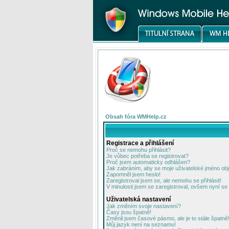
Obsah fóra WMHelp.cz
Registrace a přihlášení
Proč se nemohu přihlásit?
Je vůbec potřeba se registrovat?
Proč jsem automaticky odhlášen?
Jak zabráním, aby se moje uživatelské jméno ob
Zapomněl jsem heslo!
Zaregistroval jsem se, ale nemohu se přihlásit!
V minulosti jsem se zaregistroval, ovšem nyní se 
Uživatelská nastavení
Jak změním svoje nastavení?
Časy jsou špatně!
Změnil jsem časové pásmo, ale je to stále špatně
Můj jazyk není na seznamu!