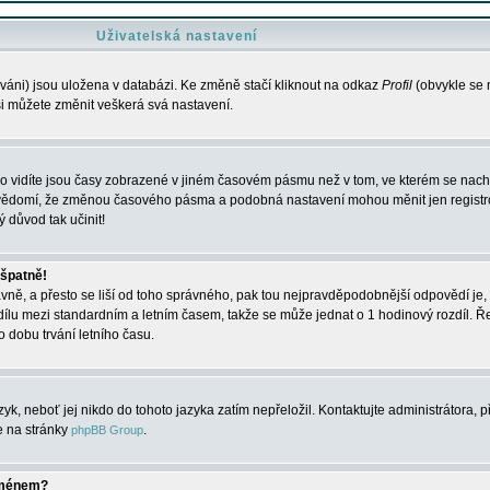
Uživatelská nastavení
váni) jsou uložena v databázi. Ke změně stačí kliknout na odkaz
Profil
(obvykle se n
 si můžete změnit veškerá svá nastavení.
o vidíte jsou časy zobrazené v jiném časovém pásmu než v tom, ve kterém se nacház
 vědomí, že změnou časového pásma a podobná nastavení mohou měnit jen registro
ý důvod tak učinit!
 špatně!
rávně, a přesto se liší od toho správného, pak tou nejpravděpodobnější odpovědí je, 
dílu mezi standardním a letním časem, takže se může jednat o 1 hodinový rozdíl. 
dobu trvání letního času.
yk, neboť jej nikdo do tohoto jazyka zatím nepřeložil. Kontaktujte administrátora, p
te na stránky
.
phpBB Group
jménem?