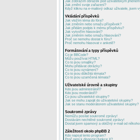
Jak zobrazím obrázek pod uživatelským jménem
Jak změní svoje zařazení?
Když kliknu na e-mailový odkaz uživatele, jsem v
Vkládání příspěvků
Jak vložím téma do fóra?
Jak změním nebo smažu příspěvek?
Jak přidám podpis k mému příspěvku?
Jak vytvořím hlasování?
Jak změním nebo smažu hlasování?
Proč se nemohu dostat k fóru?
Proč nemohu hlasovat v anketě?
Formátování a typy příspěvků
Co je BBCode?
Můžu používat HTML?
Co to jsou smajlíky?
Mohu přidávat obrázky?
Co to jsou oznámení?
Co to jsou důležitá témata?
Co to jsou uzamčená témata?
Uživatelské úrovně a skupiny
Kdo jsou administrátoři?
Kdo jsou moderátoři?
Co jsou uživatelské skupiny?
Jak se mohu zapojit do uživatelské skupiny?
Jak se stanu moderátorem uživatelské skupiny?
Soukromé zprávy
Nemůžu posílat soukromé zprávy!
Dostávám nechtěné soukromé zprávy!
Dostal jsem spamový a obtížný e-mail od někoho 
Záležitosti okolo phpBB 2
Kdo napsal tento program?
Proč není k dispozici funkce X?