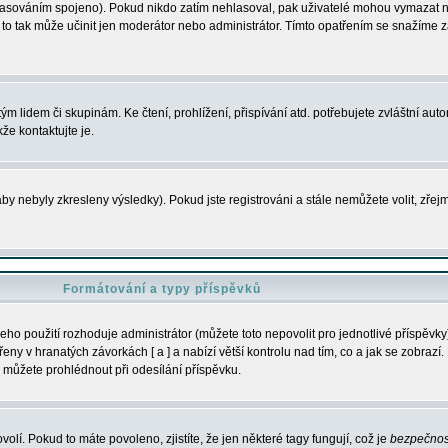
s hlasováním spojeno). Pokud nikdo zatím nehlasoval, pak uživatelé mohou vymazat
y to tak může učinit jen moderátor nebo administrátor. Tímto opatřením se snažíme z
m lidem či skupinám. Ke čtení, prohlížení, přispívání atd. potřebujete zvláštní auto
že kontaktujte je.
aby nebyly zkresleny výsledky). Pokud jste registrováni a stále nemůžete volit, zř
Formátování a typy příspěvků
ho použití rozhoduje administrátor (můžete toto nepovolit pro jednotlivé příspěv
y v hranatých závorkách [ a ] a nabízí větší kontrolu nad tím, co a jak se zobrazí. 
 můžete prohlédnout při odesílání příspěvku.
volí. Pokud to máte povoleno, zjistíte, že jen některé tagy fungují, což je
bezpečnos