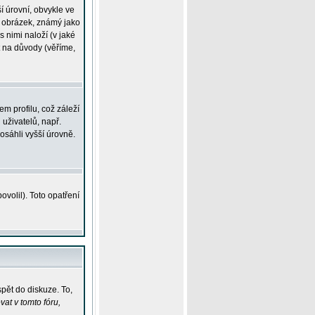
í úrovní, obvykle ve
ší obrázek, známý jako
s nimi naloží (v jaké
t na důvody (věříme,
m profilu, což záleží
 uživatelů, např.
osáhli vyšší úrovně.
volil). Toto opatření
pět do diskuze. To,
at v tomto fóru,