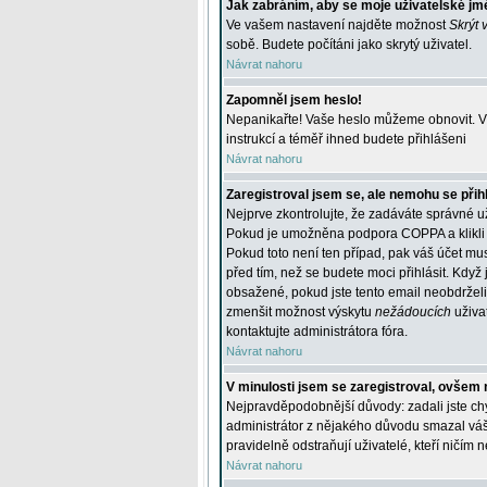
Jak zabráním, aby se moje uživatelské jm
Ve vašem nastavení najděte možnost
Skrýt 
sobě. Budete počítáni jako skrytý uživatel.
Návrat nahoru
Zapomněl jsem heslo!
Nepanikařte! Vaše heslo můžeme obnovit. V 
instrukcí a téměř ihned budete přihlášeni
Návrat nahoru
Zaregistroval jsem se, ale nemohu se přihl
Nejprve zkontrolujte, že zadáváte správné u
Pokud je umožněna podpora COPPA a klikli j
Pokud toto není ten případ, pak váš účet mus
před tím, než se budete moci přihlásit. Když 
obsažené, pokud jste tento email neobdrželi
zmenšit možnost výskytu
nežádoucích
uživat
kontaktujte administrátora fóra.
Návrat nahoru
V minulosti jsem se zaregistroval, ovšem 
Nejpravděpodobnější důvody: zadali jste chyb
administrátor z nějakého důvodu smazal váš ú
pravidelně odstraňují uživatelé, kteří ničím 
Návrat nahoru