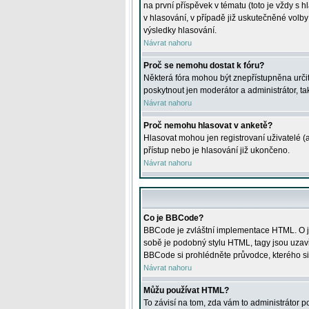
na první příspěvek v tématu (toto je vždy 
v hlasování, v případě již uskutečněné volb
výsledky hlasování.
Návrat nahoru
Proč se nemohu dostat k fóru?
Některá fóra mohou být znepřístupněna určitý
poskytnout jen moderátor a administrátor, tak
Návrat nahoru
Proč nemohu hlasovat v anketě?
Hlasovat mohou jen registrovaní uživatelé (
přístup nebo je hlasování již ukončeno.
Návrat nahoru
Co je BBCode?
BBCode je zvláštní implementace HTML. O je
sobě je podobný stylu HTML, tagy jsou uzavřen
BBCode si prohlédněte průvodce, kterého si
Návrat nahoru
Můžu používat HTML?
To závisí na tom, zda vám to administrátor po