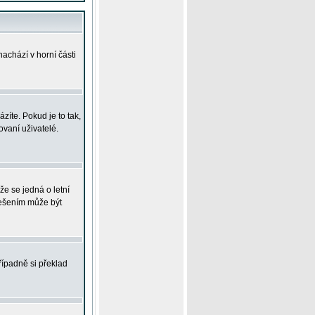
achází v horní části
íte. Pokud je to tak,
vaní uživatelé.
že se jedná o letní
Řešením může být
řípadně si překlad