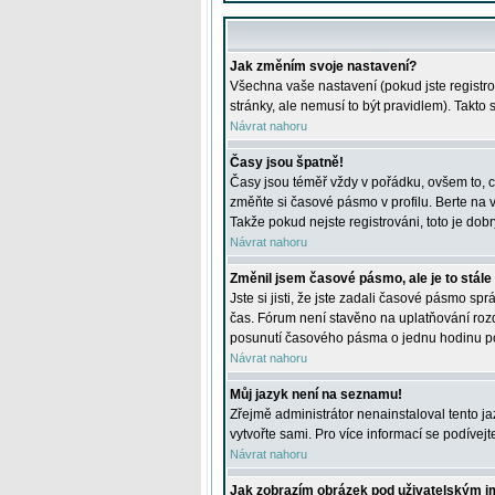
Jak změním svoje nastavení?
Všechna vaše nastavení (pokud jste registro
stránky, ale nemusí to být pravidlem). Takto
Návrat nahoru
Časy jsou špatně!
Časy jsou téměř vždy v pořádku, ovšem to, c
změňte si časové pásmo v profilu. Berte na
Takže pokud nejste registrováni, toto je dobr
Návrat nahoru
Změnil jsem časové pásmo, ale je to stále
Jste si jisti, že jste zadali časové pásmo sp
čas. Fórum není stavěno na uplatňování roz
posunutí časového pásma o jednu hodinu po 
Návrat nahoru
Můj jazyk není na seznamu!
Zřejmě administrátor nenainstaloval tento jaz
vytvořte sami. Pro více informací se podívej
Návrat nahoru
Jak zobrazím obrázek pod uživatelským 