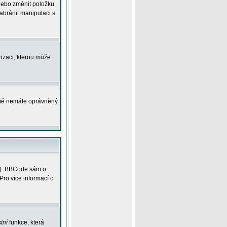
 nebo změnit položku
abránit manipulaci s
rizaci, kterou může
ejmě nemáte oprávněný
ky). BBCode sám o
Pro více informací o
tní
funkce, která