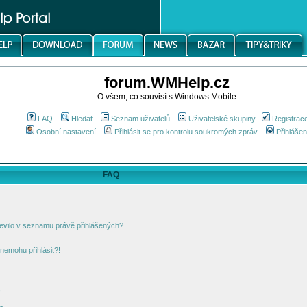
forum.WMHelp.cz
O všem, co souvisí s Windows Mobile
FAQ
Hledat
Seznam uživatelů
Uživatelské skupiny
Registrac
Osobní nastavení
Přihlásit se pro kontrolu soukromých zpráv
Přihlášen
FAQ
jevilo v seznamu právě přihlášených?
nemohu přihlásit?!
!