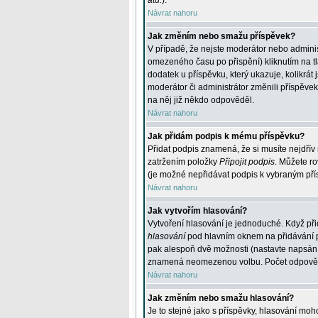
atd.
).
Návrat nahoru
Jak změním nebo smažu příspěvek?
V případě, že nejste moderátor nebo adminis
omezeného času po přispění) kliknutím na t
dodatek u příspěvku, který ukazuje, kolikrá
moderátor či administrátor změnili příspěve
na něj již někdo odpověděl.
Návrat nahoru
Jak přidám podpis k mému příspěvku?
Přidat podpis znamená, že si musíte nejdřív 
zatržením položky
Připojit podpis
. Můžete ro
(je možné nepřidávat podpis k vybraným pří
Návrat nahoru
Jak vytvořím hlasování?
Vytvoření hlasování je jednoduché. Když při
hlasování
pod hlavním oknem na přidávání př
pak alespoň dvě možnosti (nastavte napsán
znamená neomezenou volbu. Počet odpovědí, 
Návrat nahoru
Jak změním nebo smažu hlasování?
Je to stejné jako s příspěvky, hlasování m