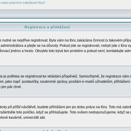
nebo právních záležitostí fóra?
Registrace a přihlášení
je nutné se nejdříve registrovat. Byla vám na fóru zakázána činnost (v takovém příp
dministrátora a ptejte se na důvody. Pokud jste se registrovali, nebyli jste z fóra v
lašovací jméno a heslo. Obvykle toto bývá ten problém a pokud není, kontaktujte ad
da je potřeba se registrovat ke vkládání příspěvků. Samozřejmě, že registrace vám d
ako např. postavičky, soukromé zprávy, posílání e-mailů uživatelům, přihlášení d
jen pár chvil.
icky při příští návštěvě
, budete přihlášeni jen po dobu práce na fóru. Toto má zabrá
 zaškrtněte toto políčko, když se přihlašujete. Toto ovšem nedoporučujeme, když se 
etové kavárně, univerzitě atd.