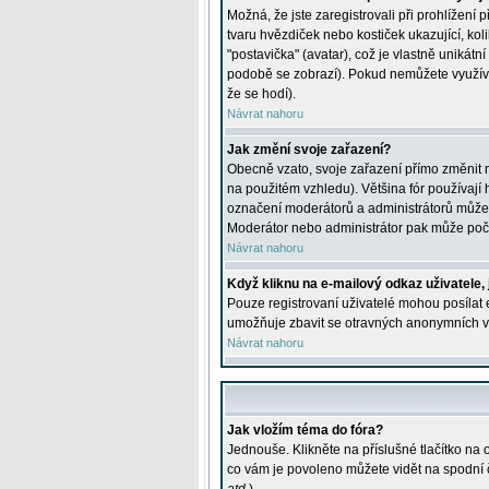
Možná, že jste zaregistrovali při prohlížení
tvaru hvězdiček nebo kostiček ukazující, kol
"postavička" (avatar), což je vlastně unikátn
podobě se zobrazí). Pokud nemůžete využívat 
že se hodí).
Návrat nahoru
Jak změní svoje zařazení?
Obecně vzato, svoje zařazení přímo změnit 
na použitém vzhledu). Většina fór používají h
označení moderátorů a administrátorů může m
Moderátor nebo administrátor pak může počet
Návrat nahoru
Když kliknu na e-mailový odkaz uživatele,
Pouze registrovaní uživatelé mohou posílat e
umožňuje zbavit se otravných anonymních vzk
Návrat nahoru
Jak vložím téma do fóra?
Jednouše. Klikněte na příslušné tlačítko na
co vám je povoleno můžete vidět na spodní 