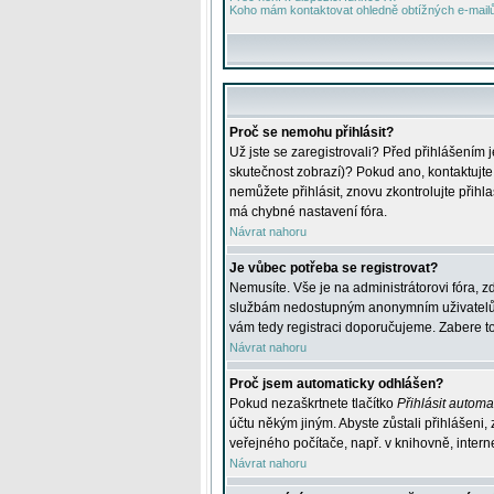
Koho mám kontaktovat ohledně obtížných e-mailů 
Proč se nemohu přihlásit?
Už jste se zaregistrovali? Před přihlášením 
skutečnost zobrazí)? Pokud ano, kontaktujte a
nemůžete přihlásit, znovu zkontrolujte přih
má chybné nastavení fóra.
Návrat nahoru
Je vůbec potřeba se registrovat?
Nemusíte. Vše je na administrátorovi fóra, z
službám nedostupným anonymním uživatelům, j
vám tedy registraci doporučujeme. Zabere to 
Návrat nahoru
Proč jsem automaticky odhlášen?
Pokud nezaškrtnete tlačítko
Přihlásit automat
účtu někým jiným. Abyste zůstali přihlášeni,
veřejného počítače, např. v knihovně, intern
Návrat nahoru