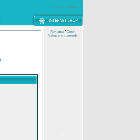
windowsmobile.cz
Reklama
/
Ceník
Vstup pro inzerenty
e
í