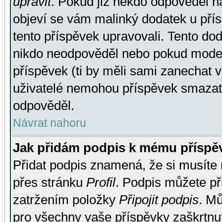
upravit
. Pokud již někdo odpověděl na
objeví se vám malinký dodatek u přísp
tento příspěvek upravovali. Tento do
nikdo neodpověděl nebo pokud moderá
příspěvek (ti by měli sami zanechat v
uživatelé nemohou příspěvek smazat,
odpověděl.
Návrat nahoru
Jak přidám podpis k mému příspě
Přidat podpis znamená, že si musíte n
přes stránku
Profil
. Podpis můžete p
zatržením položky
Připojit podpis
. Mů
pro všechny vaše příspěvky zaškrtnut