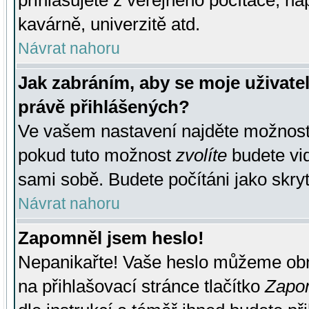
přihlašujete z veřejného počítače, na
kavárně, univerzitě atd.
Návrat nahoru
Jak zabráním, aby se moje uživate
právě přihlášených?
Ve vašem nastavení najděte možnos
pokud tuto možnost
zvolíte
budete vid
sami sobě. Budete počítáni jako skryt
Návrat nahoru
Zapomněl jsem heslo!
Nepanikařte! Vaše heslo můžeme obn
na přihlašovací stránce tlačítko
Zapom