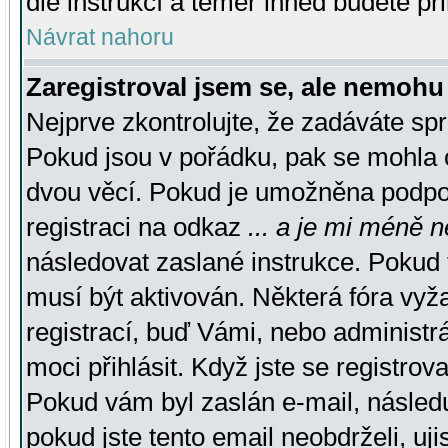
dle instrukcí a téměř ihned budete př
Návrat nahoru
Zaregistroval jsem se, ale nemohu 
Nejprve zkontrolujte, že zadáváte sp
Pokud jsou v pořádku, pak se mohla o
dvou věcí. Pokud je umožněna podpora
registraci na odkaz
... a je mi méně n
následovat zaslané instrukce. Pokud t
musí být aktivován. Některá fóra vyž
registrací, buď Vámi, nebo administr
moci přihlásit. Když jste se registrova
Pokud vám byl zaslán e-mail, násled
pokud jste tento email neobdrželi, uj