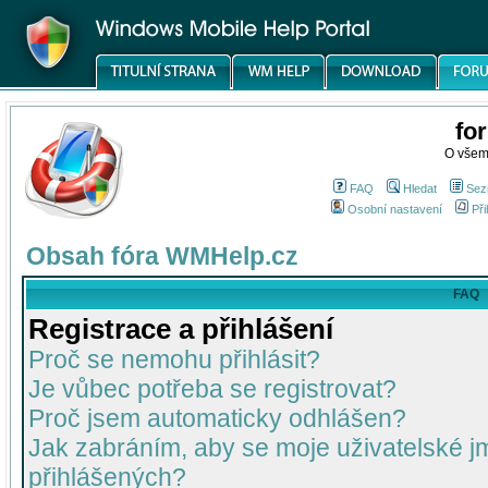
fo
O všem
FAQ
Hledat
Sez
Osobní nastavení
Při
Obsah fóra WMHelp.cz
FAQ
Registrace a přihlášení
Proč se nemohu přihlásit?
Je vůbec potřeba se registrovat?
Proč jsem automaticky odhlášen?
Jak zabráním, aby se moje uživatelské 
přihlášených?