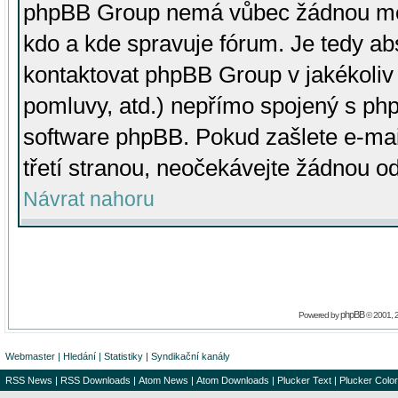
phpBB Group nemá vůbec žádnou moc 
kdo a kde spravuje fórum. Je tedy a
kontaktovat phpBB Group v jakékoliv p
pomluvy, atd.) nepřímo spojený s p
software phpBB. Pokud zašlete e-mai
třetí stranou, neočekávejte žádnou o
Návrat nahoru
phpBB
Powered by
© 2001, 
Webmaster
|
Hledání
|
Statistiky
|
Syndikační kanály
RSS News
|
RSS Downloads
|
Atom News
|
Atom Downloads
|
Plucker Text
|
Plucker Color