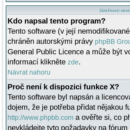
Záležitosti oko
Kdo napsal tento program?
Tento software (v její nemodifikované
chráněn autorskými právy
phpBB Gro
General Public Licence a může být vo
informací klikněte
.
zde
Návrat nahoru
Proč není k dispozici funkce X?
Tento software byl napsán a licenco
dojem, že je potřeba přidat nějakou f
a ověřte si, co 
http://www.phpbb.com
nevkládejte tyto požadavky na fóru