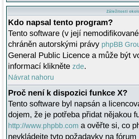
Záležitosti oko
Kdo napsal tento program?
Tento software (v její nemodifikované
chráněn autorskými právy
phpBB Gro
General Public Licence a může být vo
informací klikněte
.
zde
Návrat nahoru
Proč není k dispozici funkce X?
Tento software byl napsán a licenco
dojem, že je potřeba přidat nějakou f
a ověřte si, co 
http://www.phpbb.com
nevkládejte tyto požadavky na fóru