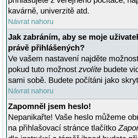
přihlašujete z veřejného počítače, na
kavárně, univerzitě atd.
Návrat nahoru
Jak zabráním, aby se moje uživate
právě přihlášených?
Ve vašem nastavení najděte možnos
pokud tuto možnost
zvolíte
budete vid
sami sobě. Budete počítáni jako skryt
Návrat nahoru
Zapomněl jsem heslo!
Nepanikařte! Vaše heslo můžeme obn
na přihlašovací stránce tlačítko
Zapom