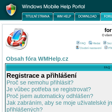
fo
O všem
FAQ
Hledat
Sez
Osobní nastavení
Při
Obsah fóra WMHelp.cz
FAQ
Registrace a přihlášení
Proč se nemohu přihlásit?
Je vůbec potřeba se registrovat?
Proč jsem automaticky odhlášen?
Jak zabráním, aby se moje uživatelské 
přihlášených?