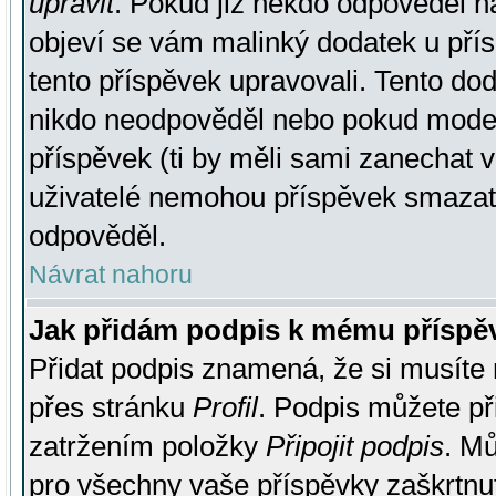
upravit
. Pokud již někdo odpověděl na
objeví se vám malinký dodatek u přísp
tento příspěvek upravovali. Tento do
nikdo neodpověděl nebo pokud moderá
příspěvek (ti by měli sami zanechat v
uživatelé nemohou příspěvek smazat,
odpověděl.
Návrat nahoru
Jak přidám podpis k mému příspě
Přidat podpis znamená, že si musíte n
přes stránku
Profil
. Podpis můžete p
zatržením položky
Připojit podpis
. Mů
pro všechny vaše příspěvky zaškrtnut