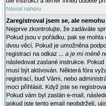
dle instrukcí a téměř ihned budete př
Návrat nahoru
Zaregistroval jsem se, ale nemohu 
Nejprve zkontrolujte, že zadáváte sp
Pokud jsou v pořádku, pak se mohla o
dvou věcí. Pokud je umožněna podpora
registraci na odkaz
... a je mi méně n
následovat zaslané instrukce. Pokud t
musí být aktivován. Některá fóra vyž
registrací, buď Vámi, nebo administr
moci přihlásit. Když jste se registrova
Pokud vám byl zaslán e-mail, násled
pokud jste tento email neobdrželi, uj