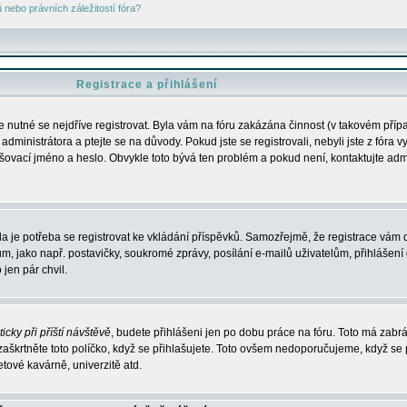
nebo právních záležitostí fóra?
Registrace a přihlášení
je nutné se nejdříve registrovat. Byla vám na fóru zakázána činnost (v takovém příp
dministrátora a ptejte se na důvody. Pokud jste se registrovali, nebyli jste z fóra v
lašovací jméno a heslo. Obvykle toto bývá ten problém a pokud není, kontaktujte ad
da je potřeba se registrovat ke vkládání příspěvků. Samozřejmě, že registrace vám d
ako např. postavičky, soukromé zprávy, posílání e-mailů uživatelům, přihlášení d
jen pár chvil.
icky při příští návštěvě
, budete přihlášeni jen po dobu práce na fóru. Toto má zabrá
 zaškrtněte toto políčko, když se přihlašujete. Toto ovšem nedoporučujeme, když se 
etové kavárně, univerzitě atd.