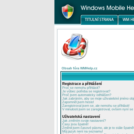
Obsah fóra WMHelp.cz
Registrace a přihlášení
Proč se nemohu přihlásit?
Je vůbec potřeba se registrovat?
Proč jsem automaticky odhlášen?
Jak zabráním, aby se moje uživatelské jméno ob
Zapomněl jsem heslo!
Zaregistroval jsem se, ale nemohu se přihlásit!
V minulosti jsem se zaregistroval, ovšem nyní se 
Uživatelská nastavení
Jak změním svoje nastavení?
Časy jsou špatně!
Změnil jsem časové pásmo, ale je to stále špatně
Můj jazyk není na seznamu!