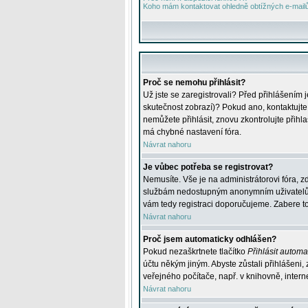
Koho mám kontaktovat ohledně obtížných e-mailů 
Proč se nemohu přihlásit?
Už jste se zaregistrovali? Před přihlášením 
skutečnost zobrazí)? Pokud ano, kontaktujte a
nemůžete přihlásit, znovu zkontrolujte přih
má chybné nastavení fóra.
Návrat nahoru
Je vůbec potřeba se registrovat?
Nemusíte. Vše je na administrátorovi fóra, z
službám nedostupným anonymním uživatelům, j
vám tedy registraci doporučujeme. Zabere to 
Návrat nahoru
Proč jsem automaticky odhlášen?
Pokud nezaškrtnete tlačítko
Přihlásit automat
účtu někým jiným. Abyste zůstali přihlášeni,
veřejného počítače, např. v knihovně, intern
Návrat nahoru