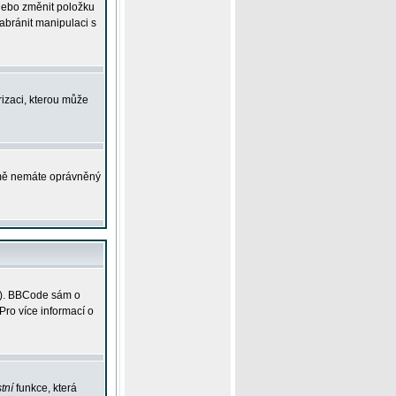
 nebo změnit položku
abránit manipulaci s
rizaci, kterou může
ejmě nemáte oprávněný
ky). BBCode sám o
Pro více informací o
tní
funkce, která