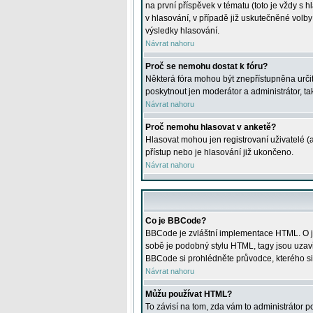
na první příspěvek v tématu (toto je vždy 
v hlasování, v případě již uskutečněné volb
výsledky hlasování.
Návrat nahoru
Proč se nemohu dostat k fóru?
Některá fóra mohou být znepřístupněna určitý
poskytnout jen moderátor a administrátor, tak
Návrat nahoru
Proč nemohu hlasovat v anketě?
Hlasovat mohou jen registrovaní uživatelé (
přístup nebo je hlasování již ukončeno.
Návrat nahoru
Co je BBCode?
BBCode je zvláštní implementace HTML. O je
sobě je podobný stylu HTML, tagy jsou uzavřen
BBCode si prohlédněte průvodce, kterého si
Návrat nahoru
Můžu používat HTML?
To závisí na tom, zda vám to administrátor po