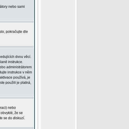
rátory nebo sami
slo
, pokračujte dle
edujících dvou věcí.
lané instrukce.
 nebo administrátorem
dujte instrukce v něm
aktivace používá, je
ste použili je platná,
traci) nebo
 obvyklé, že se
te se do diskuzí.