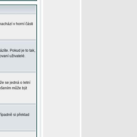
achází v horní části
íte. Pokud je to tak,
vaní uživatelé.
že se jedná o letní
Řešením může být
řípadně si překlad