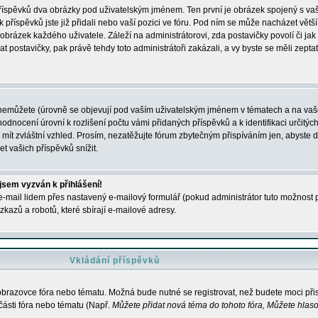
 příspěvků dva obrázky pod uživatelským jménem. Ten první je obrázek spojený s vaš
ik příspěvků jste již přidali nebo vaší pozici ve fóru. Pod ním se může nacházet vět
í obrázek každého uživatele. Záleží na administrátorovi, zda postavičky povolí či jak 
postavičky, pak právě tehdy toto administrátoři zakázali, a vy byste se měli zepta
nemůžete (úrovně se objevují pod vaším uživatelským jménem v tématech a na vaše
odnocení úrovní k rozlišení počtu vámi přidaných příspěvků a k identifikaci určitých
ít zvláštní vzhled. Prosím, nezatěžujte fórum zbytečným přispíváním jen, abyste d
 vašich příspěvků snížit.
 jsem vyzván k přihlášení!
-mail lidem přes nastavený e-mailový formulář (pokud administrátor tuto možnost po
azů a robotů, které sbírají e-mailové adresy.
Vkládání příspěvků
 obrazovce fóra nebo tématu. Možná bude nutné se registrovat, než budete moci přis
části fóra nebo tématu (Např.
Můžete přidat nová téma do tohoto fóra, Můžete hlasov