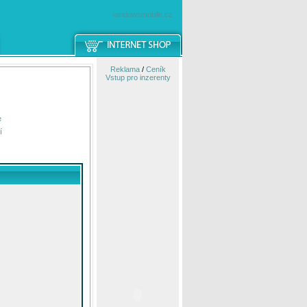
windowsmobile.cz
Reklama
/
Ceník
Vstup pro inzerenty
e
í