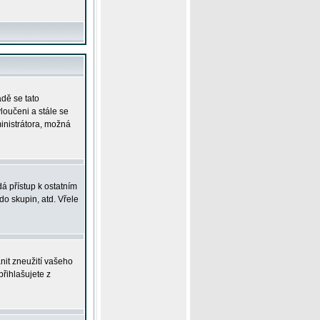
adě se tato
yloučeni a stále se
ministrátora, možná
á přístup k ostatním
o skupin, atd. Vřele
nit zneužití vašeho
přihlašujete z