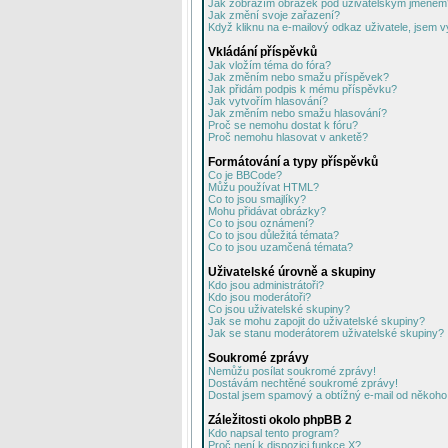
Jak zobrazím obrázek pod uživatelským jménem
Jak změní svoje zařazení?
Když kliknu na e-mailový odkaz uživatele, jsem v
Vkládání příspěvků
Jak vložím téma do fóra?
Jak změním nebo smažu příspěvek?
Jak přidám podpis k mému příspěvku?
Jak vytvořím hlasování?
Jak změním nebo smažu hlasování?
Proč se nemohu dostat k fóru?
Proč nemohu hlasovat v anketě?
Formátování a typy příspěvků
Co je BBCode?
Můžu používat HTML?
Co to jsou smajlíky?
Mohu přidávat obrázky?
Co to jsou oznámení?
Co to jsou důležitá témata?
Co to jsou uzamčená témata?
Uživatelské úrovně a skupiny
Kdo jsou administrátoři?
Kdo jsou moderátoři?
Co jsou uživatelské skupiny?
Jak se mohu zapojit do uživatelské skupiny?
Jak se stanu moderátorem uživatelské skupiny?
Soukromé zprávy
Nemůžu posílat soukromé zprávy!
Dostávám nechtěné soukromé zprávy!
Dostal jsem spamový a obtížný e-mail od někoho 
Záležitosti okolo phpBB 2
Kdo napsal tento program?
Proč není k dispozici funkce X?