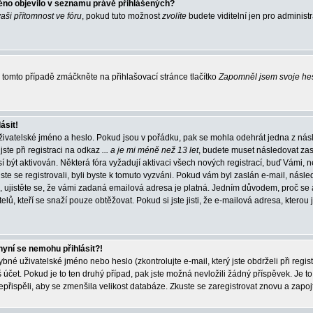
éno objevilo v seznamu právě přihlášených?
vaši přítomnost ve fóru
, pokud tuto možnost
zvolíte
budete viditelní jen pro administ
tomto případě zmáčkněte na přihlašovací stránce tlačítko
Zapomněl jsem svoje he
ásit!
živatelské jméno a heslo. Pokud jsou v pořádku, pak se mohla odehrát jedna z násl
ste při registraci na odkaz
... a je mi méně než 13 let
, budete muset následovat zas
í být aktivován. Některá fóra vyžadují aktivaci všech nových registrací, buď Vámi,
jste se registrovali, byli byste k tomuto vyzváni. Pokud vám byl zaslán e-mail, násle
, ujistěte se, že vámi zadaná emailová adresa je platná. Jedním důvodem, proč se 
elů, kteří se snaží pouze obtěžovat. Pokud si jste jisti, že e-mailová adresa, kterou j
nyní se nemohu přihlásit?!
né uživatelské jméno nebo heslo (zkontrolujte e-mail, který jste obdrželi při regis
čet. Pokud je to ten druhý případ, pak jste možná nevložili žádný příspěvek. Je to
nepřispěli, aby se zmenšila velikost databáze. Zkuste se zaregistrovat znovu a zapoj