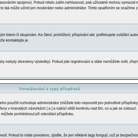
s hlasováním spojeno). Pokud nikdo zatím nehlasoval, pak uživatelé mohou vymazat
y to tak může učinit jen moderátor nebo administrátor. Tímto opatřením se snažíme z
m lidem či skupinám. Ke čtení, prohlížení, přispívání atd. potřebujete zvláštní auto
že kontaktujte je.
aby nebyly zkresleny výsledky). Pokud jste registrováni a stále nemůžete volit, zř
Formátování a typy příspěvků
ho použití rozhoduje administrátor (můžete toto nepovolit pro jednotlivé příspěv
y v hranatých závorkách [ a ] a nabízí větší kontrolu nad tím, co a jak se zobrazí. 
 můžete prohlédnout při odesílání příspěvku.
volí. Pokud to máte povoleno, zjistíte, že jen některé tagy fungují, což je
bezpečnos