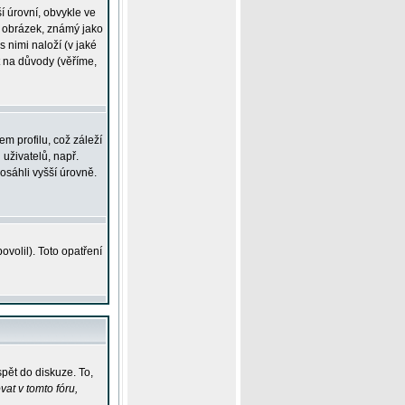
í úrovní, obvykle ve
ší obrázek, známý jako
s nimi naloží (v jaké
t na důvody (věříme,
m profilu, což záleží
 uživatelů, např.
osáhli vyšší úrovně.
volil). Toto opatření
pět do diskuze. To,
at v tomto fóru,