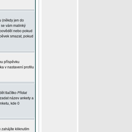
u (někdy jen do
í se vám malinký
odpověděl nebo pokud
íspěvek smazat, pokud
mu příspěvku
ka v nastavení profilu
ět tlačítko
Přidat
 zadat název ankety a
anketu, kde 0
zahájíte kliknutím