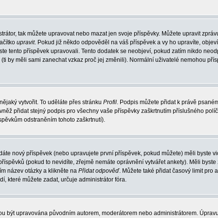
trátor, tak můžete upravovat nebo mazat jen svoje příspěvky. Můžete upravit zpráv
lačítko
upravit
. Pokud již někdo odpověděl na váš příspěvek a vy ho upravíte, objev
t jste tento příspěvek upravovali. Tento dodatek se neobjeví, pokud zatím nikdo ne
k (ti by měli sami zanechat vzkaz proč jej změnili). Normální uživatelé nemohou př
nějaký vytvořit. To uděláte přes stránku
Profil
. Podpis můžete přidat k právě psané
vněž přidat stejný podpis pro všechny vaše příspěvky zaškrtnutím příslušného políč
spěvkům odstraněním tohoto zaškrtnutí).
dáte nový příspěvek (nebo upravujete první příspěvek, pokud můžete) měli byste vid
íspěvků (pokud to nevidíte, zřejmě nemáte oprávnění vytvářet ankety). Měli byste
ím název otázky a klikněte na
Přidat odpověď
. Můžete také přidat časový limit pro 
které můžete zadat, určuje administrátor fóra.
ohou být upravována původním autorem, moderátorem nebo administrátorem. Úpravu 