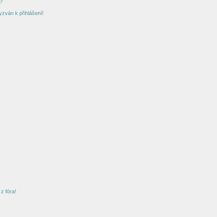
?
yzván k přihlášení!
z fóra!