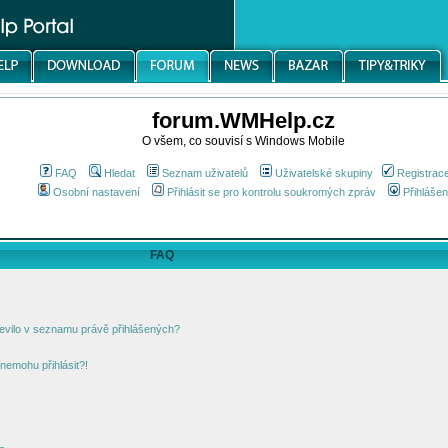
forum.WMHelp.cz
O všem, co souvisí s Windows Mobile
FAQ
Hledat
Seznam uživatelů
Uživatelské skupiny
Registrac
Osobní nastavení
Přihlásit se pro kontrolu soukromých zpráv
Přihlášen
FAQ
jevilo v seznamu právě přihlášených?
nemohu přihlásit?!
!