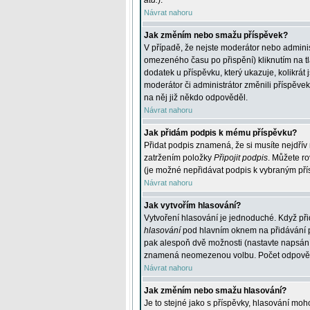
atd.
).
Návrat nahoru
Jak změním nebo smažu příspěvek?
V případě, že nejste moderátor nebo adminis
omezeného času po přispění) kliknutím na t
dodatek u příspěvku, který ukazuje, kolikrá
moderátor či administrátor změnili příspěve
na něj již někdo odpověděl.
Návrat nahoru
Jak přidám podpis k mému příspěvku?
Přidat podpis znamená, že si musíte nejdřív 
zatržením položky
Připojit podpis
. Můžete ro
(je možné nepřidávat podpis k vybraným pří
Návrat nahoru
Jak vytvořím hlasování?
Vytvoření hlasování je jednoduché. Když při
hlasování
pod hlavním oknem na přidávání př
pak alespoň dvě možnosti (nastavte napsán
znamená neomezenou volbu. Počet odpovědí, 
Návrat nahoru
Jak změním nebo smažu hlasování?
Je to stejné jako s příspěvky, hlasování m