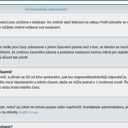
Uživatelská nastavení
váni) jsou uložena v databázi. Ke změně stačí kliknout na odkaz
Profil
(obvykle se n
 si můžete změnit veškerá svá nastavení.
o vidíte jsou časy zobrazené v jiném časovém pásmu než v tom, ve kterém se nacház
 vědomí, že změnou časového pásma a podobná nastavení mohou měnit jen registro
ý důvod tak učinit!
 špatně!
rávně, a přesto se liší od toho správného, pak tou nejpravděpodobnější odpovědí je, 
dílu mezi standardním a letním časem, takže se může jednat o 1 hodinový rozdíl. 
dobu trvání letního času.
yk, neboť jej nikdo do tohoto jazyka zatím nepřeložil. Kontaktujte administrátora, p
te na stránky
.
phpBB Group
jménem?