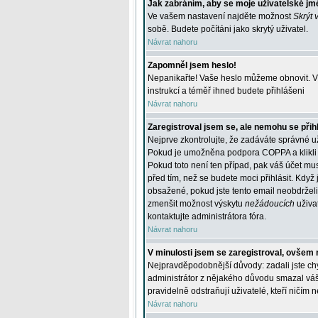
Jak zabráním, aby se moje uživatelské jm
Ve vašem nastavení najděte možnost
Skrýt 
sobě. Budete počítáni jako skrytý uživatel.
Návrat nahoru
Zapomněl jsem heslo!
Nepanikařte! Vaše heslo můžeme obnovit. V 
instrukcí a téměř ihned budete přihlášeni
Návrat nahoru
Zaregistroval jsem se, ale nemohu se přihl
Nejprve zkontrolujte, že zadáváte správné u
Pokud je umožněna podpora COPPA a klikli j
Pokud toto není ten případ, pak váš účet mus
před tím, než se budete moci přihlásit. Když 
obsažené, pokud jste tento email neobdrželi
zmenšit možnost výskytu
nežádoucích
uživat
kontaktujte administrátora fóra.
Návrat nahoru
V minulosti jsem se zaregistroval, ovšem 
Nejpravděpodobnější důvody: zadali jste chyb
administrátor z nějakého důvodu smazal váš ú
pravidelně odstraňují uživatelé, kteří ničím 
Návrat nahoru