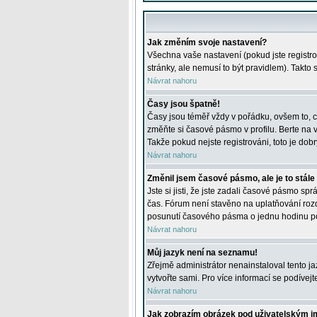
Jak změním svoje nastavení?
Všechna vaše nastavení (pokud jste registro
stránky, ale nemusí to být pravidlem). Takto
Návrat nahoru
Časy jsou špatně!
Časy jsou téměř vždy v pořádku, ovšem to, c
změňte si časové pásmo v profilu. Berte na
Takže pokud nejste registrováni, toto je dobr
Návrat nahoru
Změnil jsem časové pásmo, ale je to stále
Jste si jisti, že jste zadali časové pásmo sp
čas. Fórum není stavěno na uplatňování roz
posunutí časového pásma o jednu hodinu po 
Návrat nahoru
Můj jazyk není na seznamu!
Zřejmě administrátor nenainstaloval tento jaz
vytvořte sami. Pro více informací se podívej
Návrat nahoru
Jak zobrazím obrázek pod uživatelským 