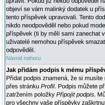
upravit
. Pokud již někdo odpověděl na
objeví se vám malinký dodatek u přísp
tento příspěvek upravovali. Tento do
nikdo neodpověděl nebo pokud moderá
příspěvek (ti by měli sami zanechat v
uživatelé nemohou příspěvek smazat,
odpověděl.
Návrat nahoru
Jak přidám podpis k mému příspě
Přidat podpis znamená, že si musíte n
přes stránku
Profil
. Podpis můžete p
zatržením položky
Připojit podpis
. Mů
pro všechny vaše příspěvky zaškrtnut