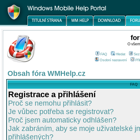
fo
O všem
FAQ
Hledat
Sez
Osobní nastavení
Při
Obsah fóra WMHelp.cz
FAQ
Registrace a přihlášení
Proč se nemohu přihlásit?
Je vůbec potřeba se registrovat?
Proč jsem automaticky odhlášen?
Jak zabráním, aby se moje uživatelské 
přihlášených?