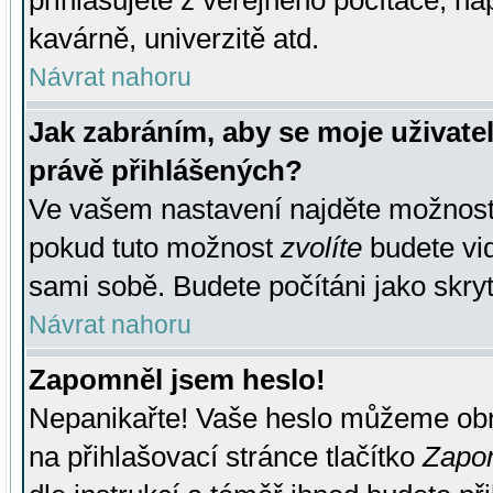
přihlašujete z veřejného počítače, na
kavárně, univerzitě atd.
Návrat nahoru
Jak zabráním, aby se moje uživate
právě přihlášených?
Ve vašem nastavení najděte možnos
pokud tuto možnost
zvolíte
budete vid
sami sobě. Budete počítáni jako skryt
Návrat nahoru
Zapomněl jsem heslo!
Nepanikařte! Vaše heslo můžeme obn
na přihlašovací stránce tlačítko
Zapom