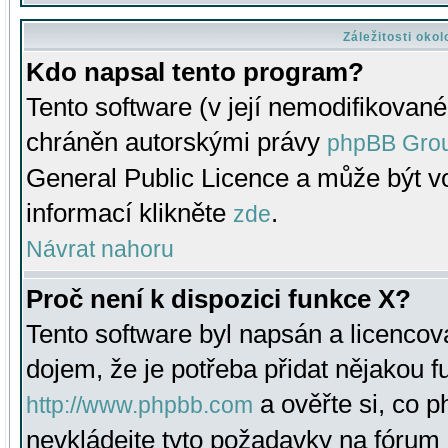
Záležitosti oko
Kdo napsal tento program?
Tento software (v její nemodifikované
chráněn autorskými právy
phpBB Gro
General Public Licence a může být vo
informací klikněte
.
zde
Návrat nahoru
Proč není k dispozici funkce X?
Tento software byl napsán a licenco
dojem, že je potřeba přidat nějakou f
a ověřte si, co 
http://www.phpbb.com
nevkládejte tyto požadavky na fóru