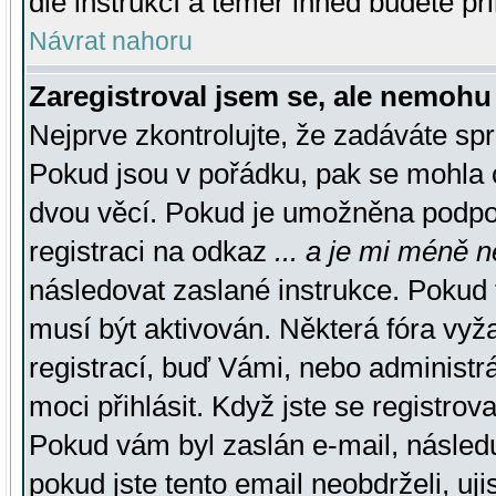
dle instrukcí a téměř ihned budete př
Návrat nahoru
Zaregistroval jsem se, ale nemohu 
Nejprve zkontrolujte, že zadáváte sp
Pokud jsou v pořádku, pak se mohla o
dvou věcí. Pokud je umožněna podpora
registraci na odkaz
... a je mi méně n
následovat zaslané instrukce. Pokud t
musí být aktivován. Některá fóra vyž
registrací, buď Vámi, nebo administr
moci přihlásit. Když jste se registrova
Pokud vám byl zaslán e-mail, násled
pokud jste tento email neobdrželi, uj