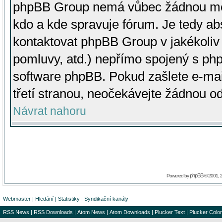
phpBB Group nemá vůbec žádnou moc 
kdo a kde spravuje fórum. Je tedy a
kontaktovat phpBB Group v jakékoliv p
pomluvy, atd.) nepřímo spojený s p
software phpBB. Pokud zašlete e-mai
třetí stranou, neočekávejte žádnou o
Návrat nahoru
phpBB
Powered by
© 2001, 
Webmaster
|
Hledání
|
Statistiky
|
Syndikační kanály
RSS News
|
RSS Downloads
|
Atom News
|
Atom Downloads
|
Plucker Text
|
Plucker Color