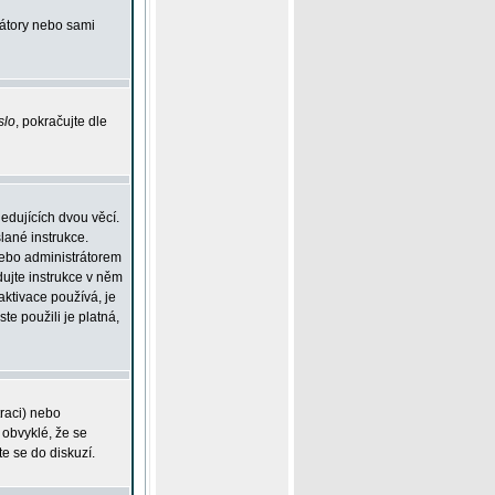
rátory nebo sami
slo
, pokračujte dle
edujících dvou věcí.
lané instrukce.
 nebo administrátorem
dujte instrukce v něm
aktivace používá, je
ste použili je platná,
traci) nebo
 obvyklé, že se
te se do diskuzí.