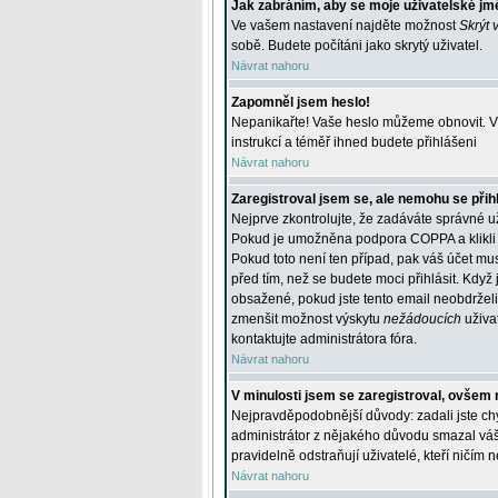
Jak zabráním, aby se moje uživatelské jm
Ve vašem nastavení najděte možnost
Skrýt 
sobě. Budete počítáni jako skrytý uživatel.
Návrat nahoru
Zapomněl jsem heslo!
Nepanikařte! Vaše heslo můžeme obnovit. V 
instrukcí a téměř ihned budete přihlášeni
Návrat nahoru
Zaregistroval jsem se, ale nemohu se přihl
Nejprve zkontrolujte, že zadáváte správné u
Pokud je umožněna podpora COPPA a klikli j
Pokud toto není ten případ, pak váš účet mus
před tím, než se budete moci přihlásit. Když 
obsažené, pokud jste tento email neobdrželi
zmenšit možnost výskytu
nežádoucích
uživat
kontaktujte administrátora fóra.
Návrat nahoru
V minulosti jsem se zaregistroval, ovšem 
Nejpravděpodobnější důvody: zadali jste chyb
administrátor z nějakého důvodu smazal váš ú
pravidelně odstraňují uživatelé, kteří ničím 
Návrat nahoru