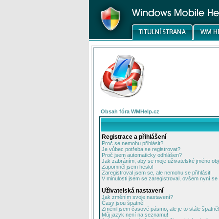
Obsah fóra WMHelp.cz
Registrace a přihlášení
Proč se nemohu přihlásit?
Je vůbec potřeba se registrovat?
Proč jsem automaticky odhlášen?
Jak zabráním, aby se moje uživatelské jméno ob
Zapomněl jsem heslo!
Zaregistroval jsem se, ale nemohu se přihlásit!
V minulosti jsem se zaregistroval, ovšem nyní se 
Uživatelská nastavení
Jak změním svoje nastavení?
Časy jsou špatně!
Změnil jsem časové pásmo, ale je to stále špatně
Můj jazyk není na seznamu!