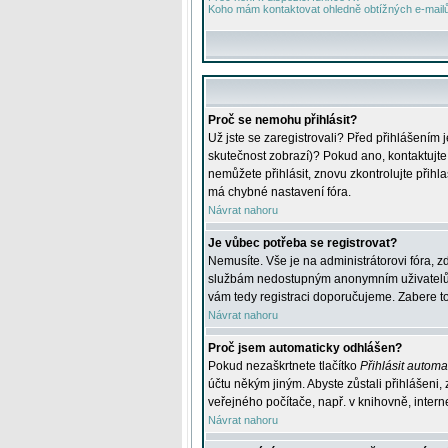
Koho mám kontaktovat ohledně obtížných e-mailů 
Proč se nemohu přihlásit?
Už jste se zaregistrovali? Před přihlášením 
skutečnost zobrazí)? Pokud ano, kontaktujte a
nemůžete přihlásit, znovu zkontrolujte přih
má chybné nastavení fóra.
Návrat nahoru
Je vůbec potřeba se registrovat?
Nemusíte. Vše je na administrátorovi fóra, z
službám nedostupným anonymním uživatelům, j
vám tedy registraci doporučujeme. Zabere to 
Návrat nahoru
Proč jsem automaticky odhlášen?
Pokud nezaškrtnete tlačítko
Přihlásit automat
účtu někým jiným. Abyste zůstali přihlášeni,
veřejného počítače, např. v knihovně, intern
Návrat nahoru