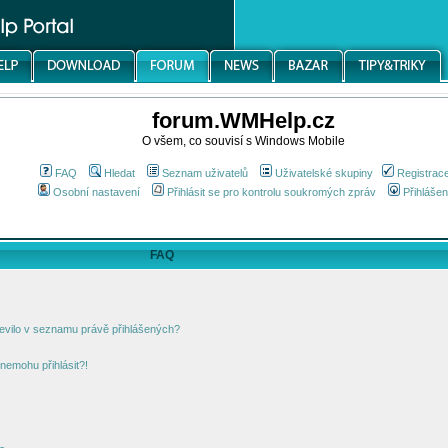
forum.WMHelp.cz
O všem, co souvisí s Windows Mobile
FAQ
Hledat
Seznam uživatelů
Uživatelské skupiny
Registrac
Osobní nastavení
Přihlásit se pro kontrolu soukromých zpráv
Přihlášen
FAQ
jevilo v seznamu právě přihlášených?
nemohu přihlásit?!
!