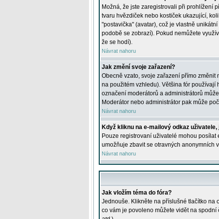
Možná, že jste zaregistrovali při prohlížení
tvaru hvězdiček nebo kostiček ukazující, kol
"postavička" (avatar), což je vlastně unikátn
podobě se zobrazí). Pokud nemůžete využívat 
že se hodí).
Návrat nahoru
Jak změní svoje zařazení?
Obecně vzato, svoje zařazení přímo změnit 
na použitém vzhledu). Většina fór používají h
označení moderátorů a administrátorů může m
Moderátor nebo administrátor pak může počet
Návrat nahoru
Když kliknu na e-mailový odkaz uživatele,
Pouze registrovaní uživatelé mohou posílat e
umožňuje zbavit se otravných anonymních vzk
Návrat nahoru
Jak vložím téma do fóra?
Jednouše. Klikněte na příslušné tlačítko na
co vám je povoleno můžete vidět na spodní 