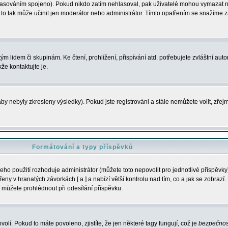
s hlasováním spojeno). Pokud nikdo zatím nehlasoval, pak uživatelé mohou vymazat
y to tak může učinit jen moderátor nebo administrátor. Tímto opatřením se snažíme z
m lidem či skupinám. Ke čtení, prohlížení, přispívání atd. potřebujete zvláštní auto
že kontaktujte je.
aby nebyly zkresleny výsledky). Pokud jste registrováni a stále nemůžete volit, zř
Formátování a typy příspěvků
ho použití rozhoduje administrátor (můžete toto nepovolit pro jednotlivé příspěv
y v hranatých závorkách [ a ] a nabízí větší kontrolu nad tím, co a jak se zobrazí. 
 můžete prohlédnout při odesílání příspěvku.
volí. Pokud to máte povoleno, zjistíte, že jen některé tagy fungují, což je
bezpečnos