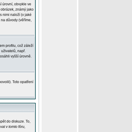
í úrovní, obvykle ve
ší obrázek, známý jako
s nimi naloží (v jaké
t na důvody (věříme,
m profilu, což záleží
 uživatelů, např.
osáhli vyšší úrovně.
volil). Toto opatření
pět do diskuze. To,
at v tomto fóru,