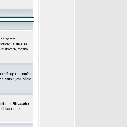
adě se tato
yloučeni a stále se
ministrátora, možná
á přístup k ostatním
o skupin, atd. Vřele
nit zneužití vašeho
přihlašujete z