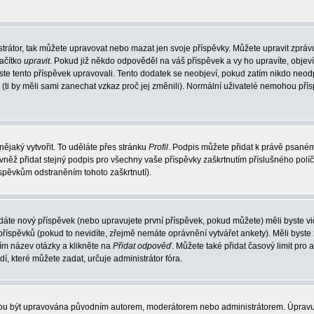
trátor, tak můžete upravovat nebo mazat jen svoje příspěvky. Můžete upravit zpráv
lačítko
upravit
. Pokud již někdo odpověděl na váš příspěvek a vy ho upravíte, objev
t jste tento příspěvek upravovali. Tento dodatek se neobjeví, pokud zatím nikdo ne
k (ti by měli sami zanechat vzkaz proč jej změnili). Normální uživatelé nemohou př
nějaký vytvořit. To uděláte přes stránku
Profil
. Podpis můžete přidat k právě psané
vněž přidat stejný podpis pro všechny vaše příspěvky zaškrtnutím příslušného políč
spěvkům odstraněním tohoto zaškrtnutí).
dáte nový příspěvek (nebo upravujete první příspěvek, pokud můžete) měli byste vid
íspěvků (pokud to nevidíte, zřejmě nemáte oprávnění vytvářet ankety). Měli byste
ím název otázky a klikněte na
Přidat odpověď
. Můžete také přidat časový limit pro 
které můžete zadat, určuje administrátor fóra.
ohou být upravována původním autorem, moderátorem nebo administrátorem. Úpravu 