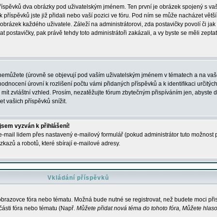
 příspěvků dva obrázky pod uživatelským jménem. Ten první je obrázek spojený s vaš
ik příspěvků jste již přidali nebo vaší pozici ve fóru. Pod ním se může nacházet vět
í obrázek každého uživatele. Záleží na administrátorovi, zda postavičky povolí či jak 
postavičky, pak právě tehdy toto administrátoři zakázali, a vy byste se měli zepta
nemůžete (úrovně se objevují pod vaším uživatelským jménem v tématech a na vaše
odnocení úrovní k rozlišení počtu vámi přidaných příspěvků a k identifikaci určitých
ít zvláštní vzhled. Prosím, nezatěžujte fórum zbytečným přispíváním jen, abyste d
 vašich příspěvků snížit.
 jsem vyzván k přihlášení!
-mail lidem přes nastavený e-mailový formulář (pokud administrátor tuto možnost po
azů a robotů, které sbírají e-mailové adresy.
Vkládání příspěvků
 obrazovce fóra nebo tématu. Možná bude nutné se registrovat, než budete moci přis
části fóra nebo tématu (Např.
Můžete přidat nová téma do tohoto fóra, Můžete hlasov