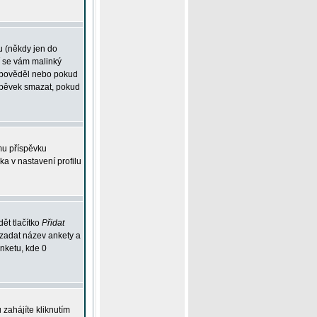
u (někdy jen do
í se vám malinký
odpověděl nebo pokud
íspěvek smazat, pokud
mu příspěvku
ka v nastavení profilu
ět tlačítko
Přidat
 zadat název ankety a
anketu, kde 0
zahájíte kliknutím