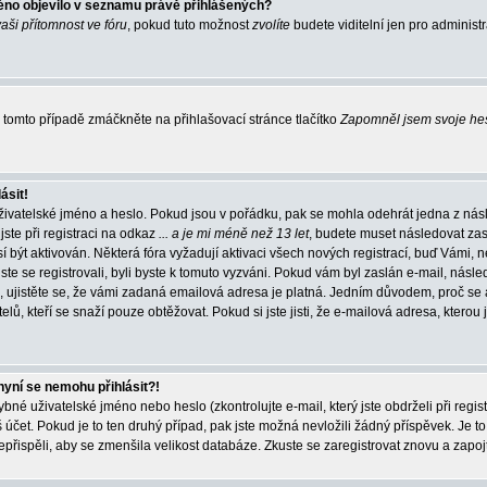
éno objevilo v seznamu právě přihlášených?
vaši přítomnost ve fóru
, pokud tuto možnost
zvolíte
budete viditelní jen pro administ
tomto případě zmáčkněte na přihlašovací stránce tlačítko
Zapomněl jsem svoje he
ásit!
živatelské jméno a heslo. Pokud jsou v pořádku, pak se mohla odehrát jedna z násl
ste při registraci na odkaz
... a je mi méně než 13 let
, budete muset následovat zas
í být aktivován. Některá fóra vyžadují aktivaci všech nových registrací, buď Vámi,
jste se registrovali, byli byste k tomuto vyzváni. Pokud vám byl zaslán e-mail, násle
, ujistěte se, že vámi zadaná emailová adresa je platná. Jedním důvodem, proč se 
elů, kteří se snaží pouze obtěžovat. Pokud si jste jisti, že e-mailová adresa, kterou j
nyní se nemohu přihlásit?!
né uživatelské jméno nebo heslo (zkontrolujte e-mail, který jste obdrželi při regis
čet. Pokud je to ten druhý případ, pak jste možná nevložili žádný příspěvek. Je to
nepřispěli, aby se zmenšila velikost databáze. Zkuste se zaregistrovat znovu a zapoj