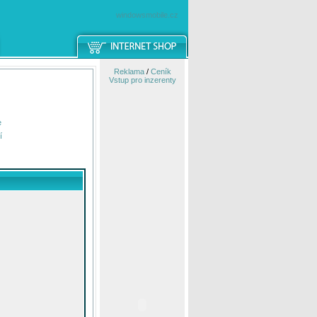
windowsmobile.cz
Reklama
/
Ceník
Vstup pro inzerenty
e
í