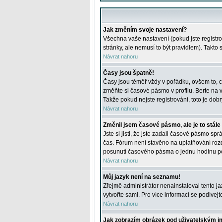
Jak změním svoje nastavení?
Všechna vaše nastavení (pokud jste registro
stránky, ale nemusí to být pravidlem). Takto
Návrat nahoru
Časy jsou špatně!
Časy jsou téměř vždy v pořádku, ovšem to, c
změňte si časové pásmo v profilu. Berte na
Takže pokud nejste registrováni, toto je dobr
Návrat nahoru
Změnil jsem časové pásmo, ale je to stále
Jste si jisti, že jste zadali časové pásmo sp
čas. Fórum není stavěno na uplatňování roz
posunutí časového pásma o jednu hodinu po 
Návrat nahoru
Můj jazyk není na seznamu!
Zřejmě administrátor nenainstaloval tento jaz
vytvořte sami. Pro více informací se podívej
Návrat nahoru
Jak zobrazím obrázek pod uživatelským 