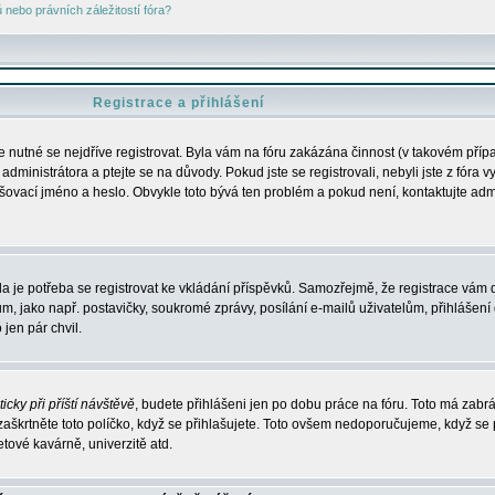
nebo právních záležitostí fóra?
Registrace a přihlášení
je nutné se nejdříve registrovat. Byla vám na fóru zakázána činnost (v takovém příp
dministrátora a ptejte se na důvody. Pokud jste se registrovali, nebyli jste z fóra v
lašovací jméno a heslo. Obvykle toto bývá ten problém a pokud není, kontaktujte ad
da je potřeba se registrovat ke vkládání příspěvků. Samozřejmě, že registrace vám d
ako např. postavičky, soukromé zprávy, posílání e-mailů uživatelům, přihlášení d
jen pár chvil.
icky při příští návštěvě
, budete přihlášeni jen po dobu práce na fóru. Toto má zabrá
 zaškrtněte toto políčko, když se přihlašujete. Toto ovšem nedoporučujeme, když se 
etové kavárně, univerzitě atd.