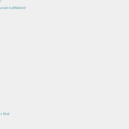
?
yzván k přihlášení!
z fóra!