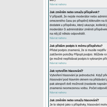
atd.
).
Návrat nahoru
Jak změním nebo smažu příspěvek?
V případě, že nejste moderátor nebo adminis
omezeného času po přispění) kliknutím na t
dodatek u příspěvku, který ukazuje, kolikrá
moderátor či administrátor změnili příspěve
na něj již někdo odpověděl.
Návrat nahoru
Jak přidám podpis k mému příspěvku?
Přidat podpis znamená, že si musíte nejdřív 
zatržením položky
Připojit podpis
. Můžete ro
(je možné nepřidávat podpis k vybraným pří
Návrat nahoru
Jak vytvořím hlasování?
Vytvoření hlasování je jednoduché. Když při
hlasování
pod hlavním oknem na přidávání př
pak alespoň dvě možnosti (nastavte napsán
znamená neomezenou volbu. Počet odpovědí, 
Návrat nahoru
Jak změním nebo smažu hlasování?
Je to stejné jako s příspěvky, hlasování m