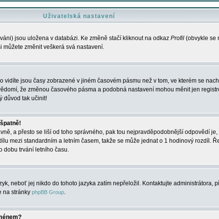
Uživatelská nastavení
váni) jsou uložena v databázi. Ke změně stačí kliknout na odkaz
Profil
(obvykle se n
 si můžete změnit veškerá svá nastavení.
o vidíte jsou časy zobrazené v jiném časovém pásmu než v tom, ve kterém se nacház
 vědomí, že změnou časového pásma a podobná nastavení mohou měnit jen registro
ý důvod tak učinit!
 špatně!
rávně, a přesto se liší od toho správného, pak tou nejpravděpodobnější odpovědí je, 
dílu mezi standardním a letním časem, takže se může jednat o 1 hodinový rozdíl. 
dobu trvání letního času.
yk, neboť jej nikdo do tohoto jazyka zatím nepřeložil. Kontaktujte administrátora, p
te na stránky
.
phpBB Group
jménem?