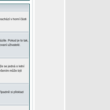
achází v horní části
íte. Pokud je to tak,
vaní uživatelé.
že se jedná o letní
Řešením může být
řípadně si překlad