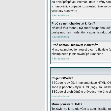
na první příspěvek v tématu (toto je vždy 
v hlasování, v případě již uskutečněné volb
výsledky hlasování.
Návrat nahoru
Proč se nemohu dostat k fóru?
Některá fóra mohou být znepřístupněna určitý
poskytnout jen moderátor a administrátor, tak
Návrat nahoru
Proč nemohu hlasovat v anketě?
Hlasovat mohou jen registrovaní uživatelé (
přístup nebo je hlasování již ukončeno.
Návrat nahoru
Co je BBCode?
BBCode je zvláštní implementace HTML. O je
sobě je podobný stylu HTML, tagy jsou uzavřen
BBCode si prohlédněte průvodce, kterého si
Návrat nahoru
Můžu používat HTML?
To závisí na tom, zda vám to administrátor po