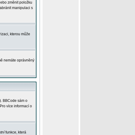
 nebo změnit položku
abránit manipulaci s
rizaci, kterou může
ejmě nemáte oprávněný
ky). BBCode sám o
Pro více informací o
tní
funkce, která