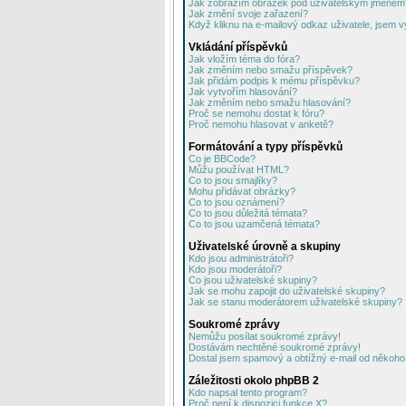
Jak zobrazím obrázek pod uživatelským jménem
Jak změní svoje zařazení?
Když kliknu na e-mailový odkaz uživatele, jsem v
Vkládání příspěvků
Jak vložím téma do fóra?
Jak změním nebo smažu příspěvek?
Jak přidám podpis k mému příspěvku?
Jak vytvořím hlasování?
Jak změním nebo smažu hlasování?
Proč se nemohu dostat k fóru?
Proč nemohu hlasovat v anketě?
Formátování a typy příspěvků
Co je BBCode?
Můžu používat HTML?
Co to jsou smajlíky?
Mohu přidávat obrázky?
Co to jsou oznámení?
Co to jsou důležitá témata?
Co to jsou uzamčená témata?
Uživatelské úrovně a skupiny
Kdo jsou administrátoři?
Kdo jsou moderátoři?
Co jsou uživatelské skupiny?
Jak se mohu zapojit do uživatelské skupiny?
Jak se stanu moderátorem uživatelské skupiny?
Soukromé zprávy
Nemůžu posílat soukromé zprávy!
Dostávám nechtěné soukromé zprávy!
Dostal jsem spamový a obtížný e-mail od někoho 
Záležitosti okolo phpBB 2
Kdo napsal tento program?
Proč není k dispozici funkce X?