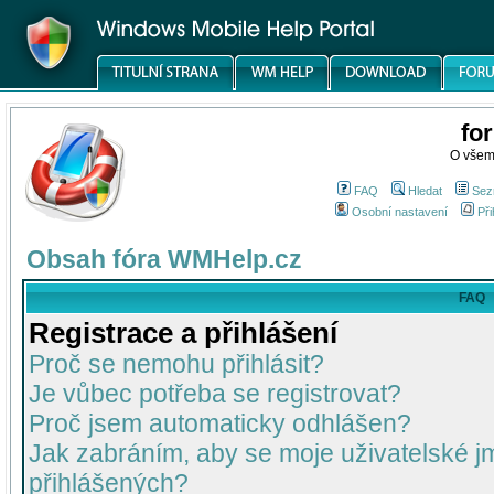
fo
O všem
FAQ
Hledat
Sez
Osobní nastavení
Při
Obsah fóra WMHelp.cz
FAQ
Registrace a přihlášení
Proč se nemohu přihlásit?
Je vůbec potřeba se registrovat?
Proč jsem automaticky odhlášen?
Jak zabráním, aby se moje uživatelské 
přihlášených?