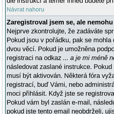
dle instrukcí a téměř ihned budete př
Návrat nahoru
Zaregistroval jsem se, ale nemohu 
Nejprve zkontrolujte, že zadáváte sp
Pokud jsou v pořádku, pak se mohla o
dvou věcí. Pokud je umožněna podpora
registraci na odkaz
... a je mi méně n
následovat zaslané instrukce. Pokud t
musí být aktivován. Některá fóra vyž
registrací, buď Vámi, nebo administr
moci přihlásit. Když jste se registrova
Pokud vám byl zaslán e-mail, násled
pokud jste tento email neobdrželi, uj