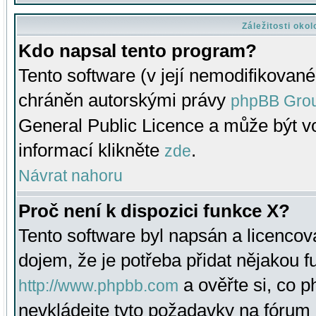
Záležitosti oko
Kdo napsal tento program?
Tento software (v její nemodifikované
chráněn autorskými právy
phpBB Gro
General Public Licence a může být vo
informací klikněte
.
zde
Návrat nahoru
Proč není k dispozici funkce X?
Tento software byl napsán a licenco
dojem, že je potřeba přidat nějakou f
a ověřte si, co 
http://www.phpbb.com
nevkládejte tyto požadavky na fóru