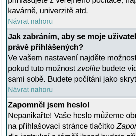
přihlašujete z veřejného počítače, na
kavárně, univerzitě atd.
Návrat nahoru
Jak zabráním, aby se moje uživate
právě přihlášených?
Ve vašem nastavení najděte možnos
pokud tuto možnost
zvolíte
budete vid
sami sobě. Budete počítáni jako skryt
Návrat nahoru
Zapomněl jsem heslo!
Nepanikařte! Vaše heslo můžeme obn
na přihlašovací stránce tlačítko
Zapom