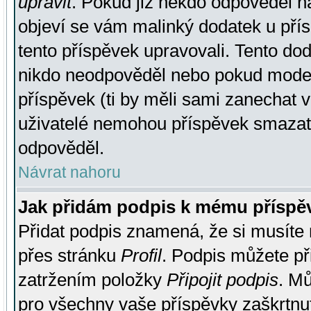
upravit
. Pokud již někdo odpověděl na
objeví se vám malinký dodatek u přísp
tento příspěvek upravovali. Tento do
nikdo neodpověděl nebo pokud moderá
příspěvek (ti by měli sami zanechat v
uživatelé nemohou příspěvek smazat,
odpověděl.
Návrat nahoru
Jak přidám podpis k mému příspě
Přidat podpis znamená, že si musíte n
přes stránku
Profil
. Podpis můžete p
zatržením položky
Připojit podpis
. Mů
pro všechny vaše příspěvky zaškrtnut