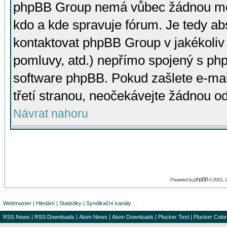
phpBB Group nemá vůbec žádnou moc 
kdo a kde spravuje fórum. Je tedy a
kontaktovat phpBB Group v jakékoliv p
pomluvy, atd.) nepřímo spojený s p
software phpBB. Pokud zašlete e-mai
třetí stranou, neočekávejte žádnou o
Návrat nahoru
phpBB
Powered by
© 2001, 
Webmaster
|
Hledání
|
Statistiky
|
Syndikační kanály
RSS News
|
RSS Downloads
|
Atom News
|
Atom Downloads
|
Plucker Text
|
Plucker Color