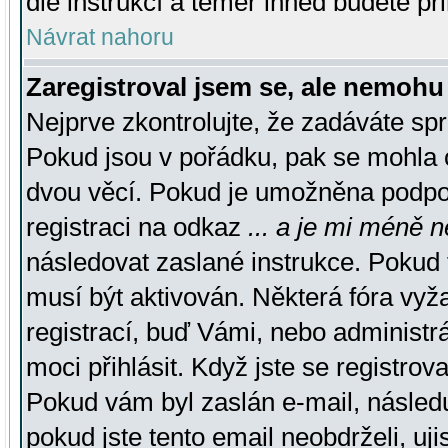
dle instrukcí a téměř ihned budete př
Návrat nahoru
Zaregistroval jsem se, ale nemohu 
Nejprve zkontrolujte, že zadáváte sp
Pokud jsou v pořádku, pak se mohla o
dvou věcí. Pokud je umožněna podpora
registraci na odkaz
... a je mi méně n
následovat zaslané instrukce. Pokud t
musí být aktivován. Některá fóra vyž
registrací, buď Vámi, nebo administr
moci přihlásit. Když jste se registrova
Pokud vám byl zaslán e-mail, násled
pokud jste tento email neobdrželi, uj