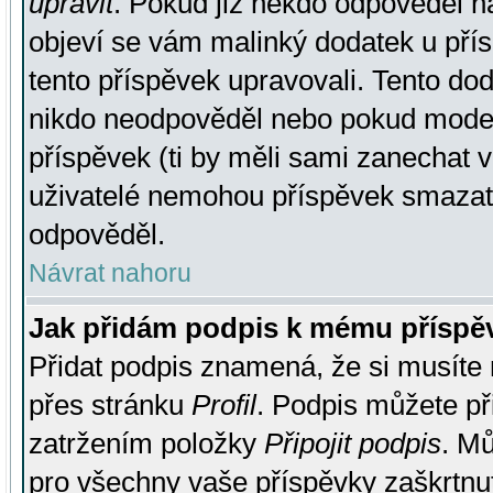
upravit
. Pokud již někdo odpověděl na
objeví se vám malinký dodatek u přísp
tento příspěvek upravovali. Tento do
nikdo neodpověděl nebo pokud moderá
příspěvek (ti by měli sami zanechat v
uživatelé nemohou příspěvek smazat,
odpověděl.
Návrat nahoru
Jak přidám podpis k mému příspě
Přidat podpis znamená, že si musíte n
přes stránku
Profil
. Podpis můžete p
zatržením položky
Připojit podpis
. Mů
pro všechny vaše příspěvky zaškrtnut