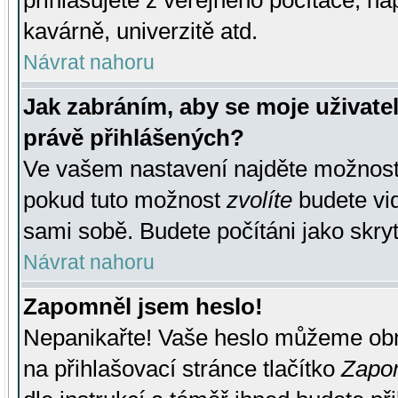
přihlašujete z veřejného počítače, na
kavárně, univerzitě atd.
Návrat nahoru
Jak zabráním, aby se moje uživate
právě přihlášených?
Ve vašem nastavení najděte možnos
pokud tuto možnost
zvolíte
budete vid
sami sobě. Budete počítáni jako skryt
Návrat nahoru
Zapomněl jsem heslo!
Nepanikařte! Vaše heslo můžeme obn
na přihlašovací stránce tlačítko
Zapom