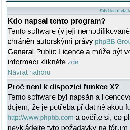
Záležitosti oko
Kdo napsal tento program?
Tento software (v její nemodifikované
chráněn autorskými právy
phpBB Gro
General Public Licence a může být vo
informací klikněte
.
zde
Návrat nahoru
Proč není k dispozici funkce X?
Tento software byl napsán a licenco
dojem, že je potřeba přidat nějakou f
a ověřte si, co 
http://www.phpbb.com
nevkládejte tyto požadavky na fóru