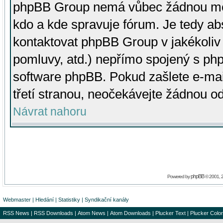
phpBB Group nemá vůbec žádnou moc 
kdo a kde spravuje fórum. Je tedy a
kontaktovat phpBB Group v jakékoliv p
pomluvy, atd.) nepřímo spojený s p
software phpBB. Pokud zašlete e-mai
třetí stranou, neočekávejte žádnou o
Návrat nahoru
phpBB
Powered by
© 2001, 
Webmaster
|
Hledání
|
Statistiky
|
Syndikační kanály
RSS News
|
RSS Downloads
|
Atom News
|
Atom Downloads
|
Plucker Text
|
Plucker Color