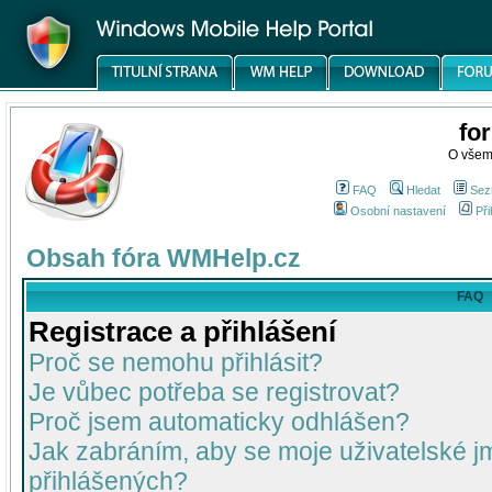
fo
O všem
FAQ
Hledat
Sez
Osobní nastavení
Při
Obsah fóra WMHelp.cz
FAQ
Registrace a přihlášení
Proč se nemohu přihlásit?
Je vůbec potřeba se registrovat?
Proč jsem automaticky odhlášen?
Jak zabráním, aby se moje uživatelské 
přihlášených?