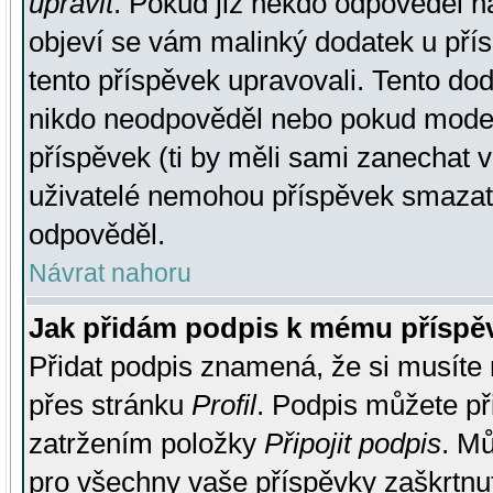
upravit
. Pokud již někdo odpověděl na
objeví se vám malinký dodatek u přísp
tento příspěvek upravovali. Tento do
nikdo neodpověděl nebo pokud moderá
příspěvek (ti by měli sami zanechat v
uživatelé nemohou příspěvek smazat,
odpověděl.
Návrat nahoru
Jak přidám podpis k mému příspě
Přidat podpis znamená, že si musíte n
přes stránku
Profil
. Podpis můžete p
zatržením položky
Připojit podpis
. Mů
pro všechny vaše příspěvky zaškrtnut