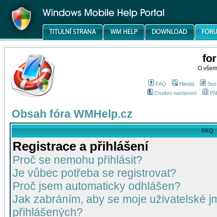
fo
O všem
FAQ
Hledat
Sez
Osobní nastavení
Při
Obsah fóra WMHelp.cz
FAQ
Registrace a přihlášení
Proč se nemohu přihlásit?
Je vůbec potřeba se registrovat?
Proč jsem automaticky odhlášen?
Jak zabráním, aby se moje uživatelské 
přihlášených?