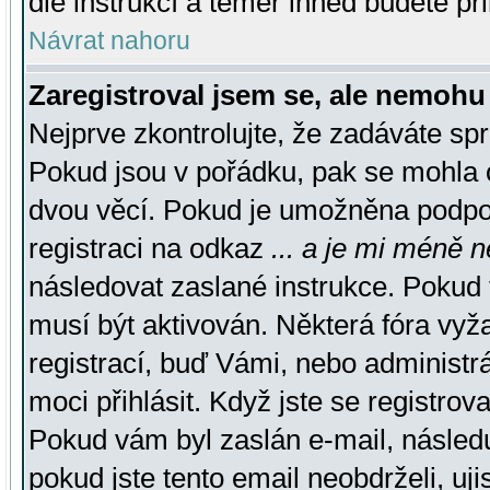
dle instrukcí a téměř ihned budete př
Návrat nahoru
Zaregistroval jsem se, ale nemohu 
Nejprve zkontrolujte, že zadáváte sp
Pokud jsou v pořádku, pak se mohla o
dvou věcí. Pokud je umožněna podpora
registraci na odkaz
... a je mi méně n
následovat zaslané instrukce. Pokud t
musí být aktivován. Některá fóra vyž
registrací, buď Vámi, nebo administr
moci přihlásit. Když jste se registrova
Pokud vám byl zaslán e-mail, násled
pokud jste tento email neobdrželi, uj