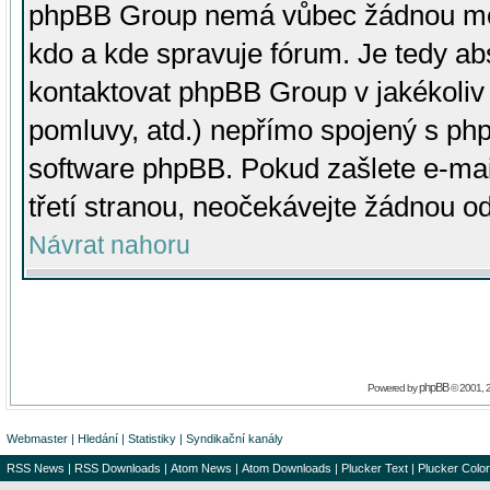
phpBB Group nemá vůbec žádnou moc 
kdo a kde spravuje fórum. Je tedy a
kontaktovat phpBB Group v jakékoliv p
pomluvy, atd.) nepřímo spojený s p
software phpBB. Pokud zašlete e-mai
třetí stranou, neočekávejte žádnou o
Návrat nahoru
phpBB
Powered by
© 2001, 
Webmaster
|
Hledání
|
Statistiky
|
Syndikační kanály
RSS News
|
RSS Downloads
|
Atom News
|
Atom Downloads
|
Plucker Text
|
Plucker Color