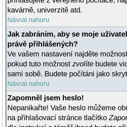
přihlašujete z veřejného počítače, na
kavárně, univerzitě atd.
Návrat nahoru
Jak zabráním, aby se moje uživate
právě přihlášených?
Ve vašem nastavení najděte možnos
pokud tuto možnost
zvolíte
budete vid
sami sobě. Budete počítáni jako skryt
Návrat nahoru
Zapomněl jsem heslo!
Nepanikařte! Vaše heslo můžeme obn
na přihlašovací stránce tlačítko
Zapom