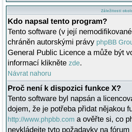
Záležitosti oko
Kdo napsal tento program?
Tento software (v její nemodifikované
chráněn autorskými právy
phpBB Gro
General Public Licence a může být vo
informací klikněte
.
zde
Návrat nahoru
Proč není k dispozici funkce X?
Tento software byl napsán a licenco
dojem, že je potřeba přidat nějakou f
a ověřte si, co 
http://www.phpbb.com
nevkládejte tyto požadavky na fóru