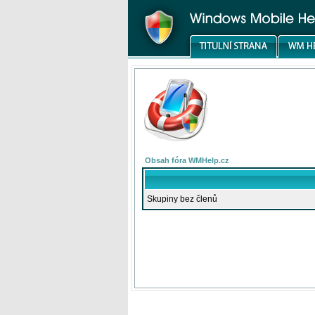
Obsah fóra WMHelp.cz
Skupiny bez členů