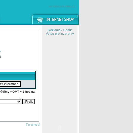
windowsmobile.cz
Reklama
/
Ceník
Vstup pro inzerenty
e
í
váděny v GMT + 1 hodina
Forums ©