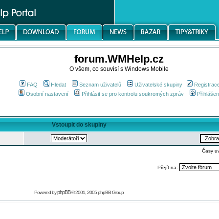
forum.WMHelp.cz
O všem, co souvisí s Windows Mobile
FAQ
Hledat
Seznam uživatelů
Uživatelské skupiny
Registrac
Osobní nastavení
Přihlásit se pro kontrolu soukromých zpráv
Přihlášen
Vstoupit do skupiny
Časy u
Přejít na:
phpBB
Powered by
© 2001, 2005 phpBB Group