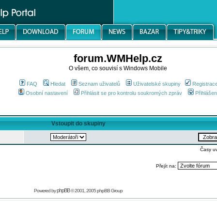
forum.WMHelp.cz
O všem, co souvisí s Windows Mobile
FAQ
Hledat
Seznam uživatelů
Uživatelské skupiny
Registrac
Osobní nastavení
Přihlásit se pro kontrolu soukromých zpráv
Přihlášen
Vstoupit do skupiny
Časy u
Přejít na:
phpBB
Powered by
© 2001, 2005 phpBB Group