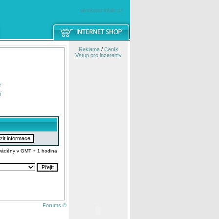
windowsmobile.cz
Reklama
/
Ceník
Vstup pro inzerenty
e
í
váděny v GMT + 1 hodina
Forums ©