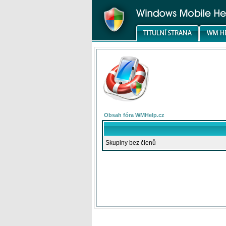
Obsah fóra WMHelp.cz
Skupiny bez členů