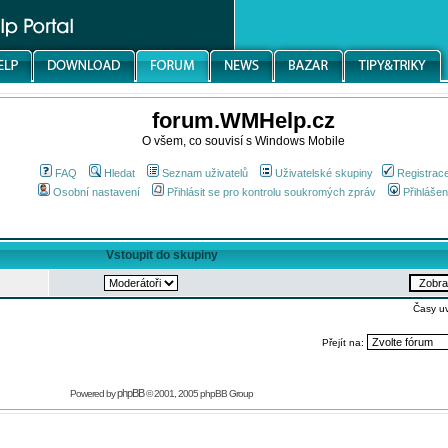
forum.WMHelp.cz
O všem, co souvisí s Windows Mobile
FAQ
Hledat
Seznam uživatelů
Uživatelské skupiny
Registrac
Osobní nastavení
Přihlásit se pro kontrolu soukromých zpráv
Přihlášen
Vstoupit do skupiny
Časy u
Přejít na:
phpBB
Powered by
© 2001, 2005 phpBB Group