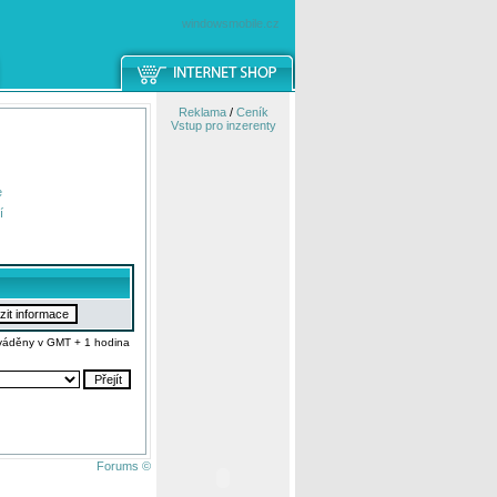
windowsmobile.cz
Reklama
/
Ceník
Vstup pro inzerenty
e
í
váděny v GMT + 1 hodina
Forums ©