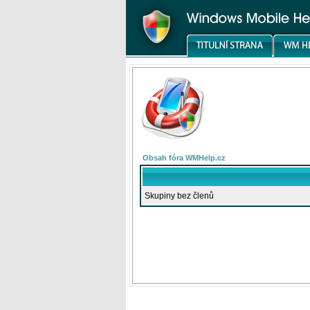
Obsah fóra WMHelp.cz
Skupiny bez členů