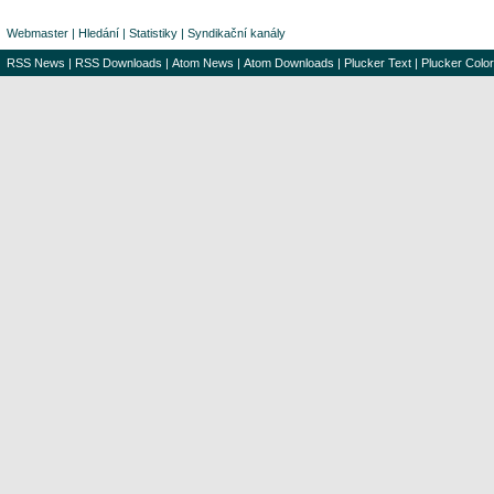
Webmaster
|
Hledání
|
Statistiky
|
Syndikační kanály
RSS News
|
RSS Downloads
|
Atom News
|
Atom Downloads
|
Plucker Text
|
Plucker Color