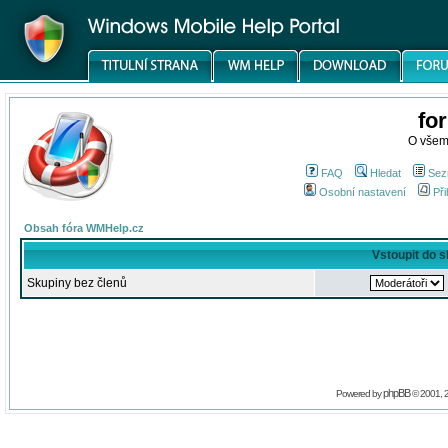
fo
O všem
FAQ
Hledat
Sez
Osobní nastavení
Při
Obsah fóra WMHelp.cz
Vstoupit do 
Skupiny bez členů
phpBB
Powered by
© 2001, 