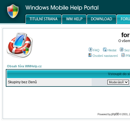
fo
O všem
FAQ
Hledat
Sez
Osobní nastavení
Při
Obsah fóra WMHelp.cz
Vstoupit do 
Skupiny bez členů
phpBB
Powered by
© 2001, 