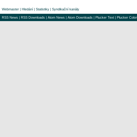
Webmaster
|
Hledání
|
Statistiky
|
Syndikační kanály
RSS News
|
RSS Downloads
|
Atom News
|
Atom Downloads
|
Plucker Text
|
Plucker Color