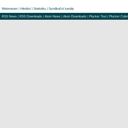
Webmaster
|
Hledání
|
Statistiky
|
Syndikační kanály
RSS News
|
RSS Downloads
|
Atom News
|
Atom Downloads
|
Plucker Text
|
Plucker Color