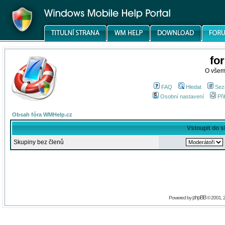
fo
O všem
FAQ
Hledat
Sez
Osobní nastavení
Při
Obsah fóra WMHelp.cz
Vstoupit do 
Skupiny bez členů
phpBB
Powered by
© 2001, 