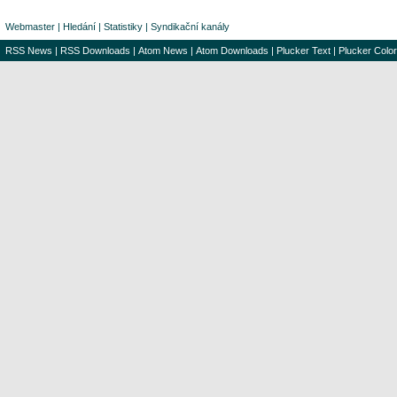
Webmaster
|
Hledání
|
Statistiky
|
Syndikační kanály
RSS News
|
RSS Downloads
|
Atom News
|
Atom Downloads
|
Plucker Text
|
Plucker Color