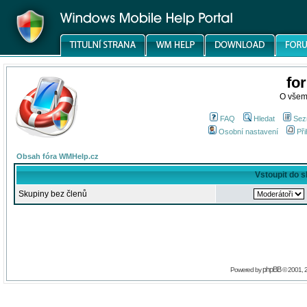
fo
O všem
FAQ
Hledat
Sez
Osobní nastavení
Při
Obsah fóra WMHelp.cz
Vstoupit do 
Skupiny bez členů
phpBB
Powered by
© 2001, 