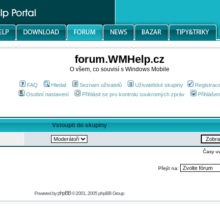
forum.WMHelp.cz
O všem, co souvisí s Windows Mobile
FAQ
Hledat
Seznam uživatelů
Uživatelské skupiny
Registrac
Osobní nastavení
Přihlásit se pro kontrolu soukromých zpráv
Přihlášen
Vstoupit do skupiny
Časy u
Přejít na:
phpBB
Powered by
© 2001, 2005 phpBB Group