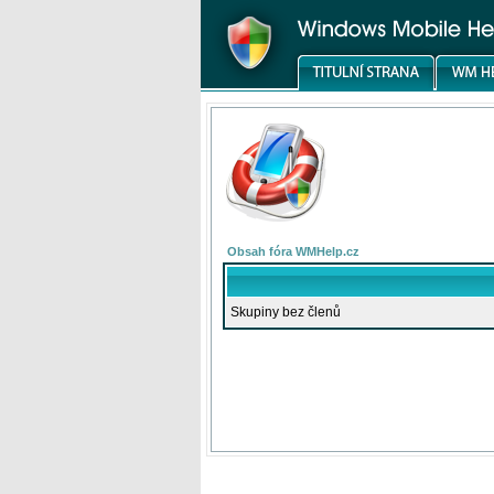
Obsah fóra WMHelp.cz
Skupiny bez členů