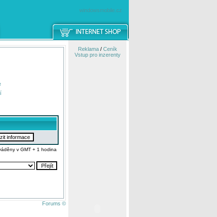
windowsmobile.cz
Reklama
/
Ceník
Vstup pro inzerenty
e
í
váděny v GMT + 1 hodina
Forums ©