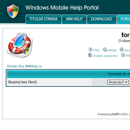
fo
O všem
FAQ
Hledat
Sez
Osobní nastavení
Při
Obsah fóra WMHelp.cz
Vstoupit do 
Skupiny bez členů
phpBB
Powered by
© 2001, 