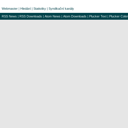
Webmaster
|
Hledání
|
Statistiky
|
Syndikační kanály
RSS News
|
RSS Downloads
|
Atom News
|
Atom Downloads
|
Plucker Text
|
Plucker Color